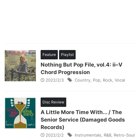
Feature
Playlist
Nothing But Pop File, vol.4: ii–V
Chord Progression
2022/2/3
Country
,
Pop
,
Rock
,
Vocal
Disc Review
A Little More Time With... / The
Senior Service (Damaged Goods
Records)
2022/2/2
Instrumentals
,
R&B
,
Retro-Soul