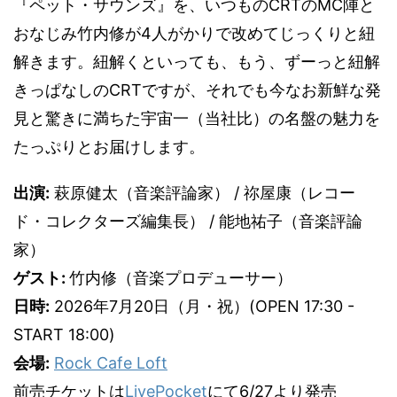
『ペット・サウンズ』を、いつものCRTのMC陣と
おなじみ竹内修が4人がかりで改めてじっくりと紐
解きます。紐解くといっても、もう、ずーっと紐解
きっぱなしのCRTですが、それでも今なお新鮮な発
見と驚きに満ちた宇宙一（当社比）の名盤の魅力を
たっぷりとお届けします。
出演:
萩原健太（音楽評論家） / 祢屋康（レコー
ド・コレクターズ編集長） / 能地祐子（音楽評論
家）
ゲスト:
竹内修（音楽プロデューサー）
日時:
2026年7月20日（月・祝）(OPEN 17:30 -
START 18:00)
会場:
Rock Cafe Loft
前売チケットは
LivePocket
にて6/27より発売