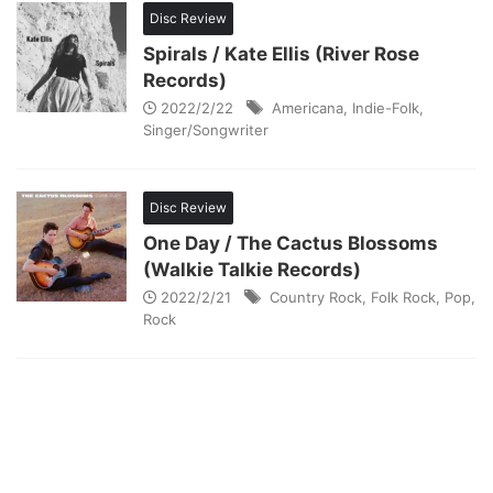
Disc Review
Spirals / Kate Ellis (River Rose
Records)
2022/2/22
Americana
,
Indie-Folk
,
Singer/Songwriter
Disc Review
One Day / The Cactus Blossoms
(Walkie Talkie Records)
2022/2/21
Country Rock
,
Folk Rock
,
Pop
,
Rock