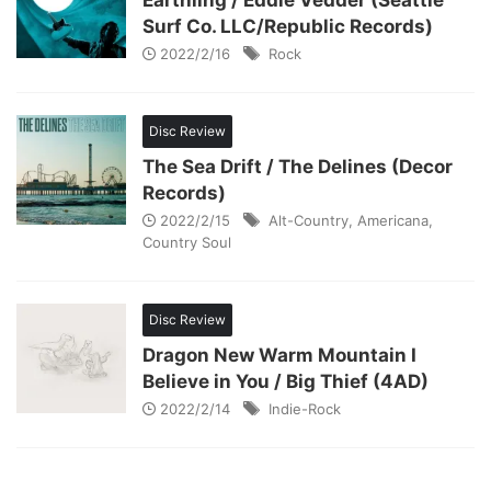
Earthling / Eddie Vedder (Seattle
Surf Co. LLC/Republic Records)
2022/2/16
Rock
Disc Review
The Sea Drift / The Delines (Decor
Records)
2022/2/15
Alt-Country
,
Americana
,
Country Soul
Disc Review
Dragon New Warm Mountain I
Believe in You / Big Thief (4AD)
2022/2/14
Indie-Rock