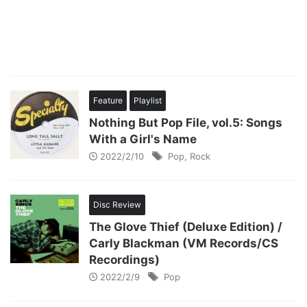
Feature
Playlist
Nothing But Pop File, vol.5: Songs
With a Girl's Name
2022/2/10
Pop
,
Rock
Disc Review
The Glove Thief (Deluxe Edition) /
Carly Blackman (VM Records/CS
Recordings)
2022/2/9
Pop