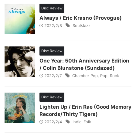
Disc Review
Always / Eric Krasno (Provogue)
2022/2/8
Soul/Jazz
Disc Review
One Year: 50th Anniversary Edition
/ Colin Blunstone (Sundazed)
2022/2/7
Chamber Pop
,
Pop
,
Rock
Disc Review
Lighten Up / Erin Rae (Good Memory
Records/Thirty Tigers)
2022/2/4
Indie-Folk