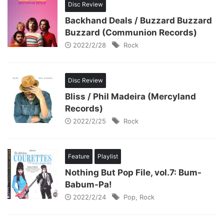
Disc Review
Backhand Deals / Buzzard Buzzard
Buzzard (Communion Records)
2022/2/28
Rock
Disc Review
Bliss / Phil Madeira (Mercyland
Records)
2022/2/25
Rock
Feature
Playlist
Nothing But Pop File, vol.7: Bum-
Babum-Pa!
2022/2/24
Pop
,
Rock