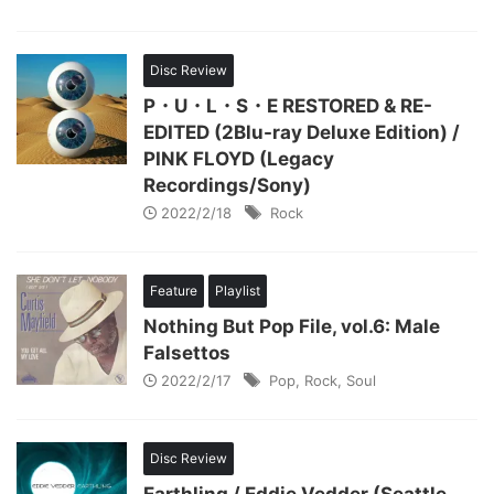
Disc Review
P・U・L・S・E RESTORED & RE-
EDITED (2Blu-ray Deluxe Edition) /
PINK FLOYD (Legacy
Recordings/Sony)
2022/2/18
Rock
Feature
Playlist
Nothing But Pop File, vol.6: Male
Falsettos
2022/2/17
Pop
,
Rock
,
Soul
Disc Review