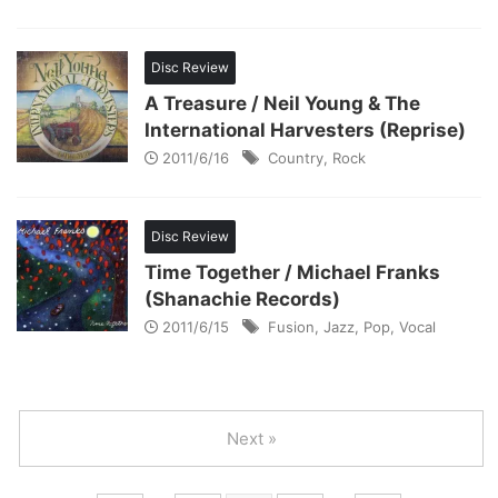
Disc Review
A Treasure / Neil Young & The
International Harvesters (Reprise)
2011/6/16
Country
,
Rock
Disc Review
Time Together / Michael Franks
(Shanachie Records)
2011/6/15
Fusion
,
Jazz
,
Pop
,
Vocal
Next »