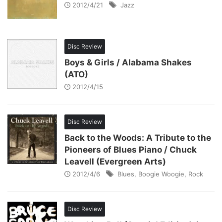
2012/4/21
Jazz
Disc Review
Boys & Girls / Alabama Shakes
(ATO)
2012/4/15
Disc Review
Back to the Woods: A Tribute to the
Pioneers of Blues Piano / Chuck
Leavell (Evergreen Arts)
2012/4/6
Blues
,
Boogie Woogie
,
Rock
Disc Review