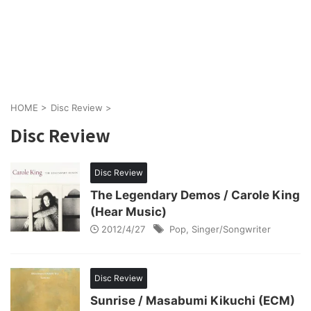
HOME
>
Disc Review
>
Disc Review
Disc Review
The Legendary Demos / Carole King
(Hear Music)
2012/4/27
Pop
,
Singer/Songwriter
Disc Review
Sunrise / Masabumi Kikuchi (ECM)