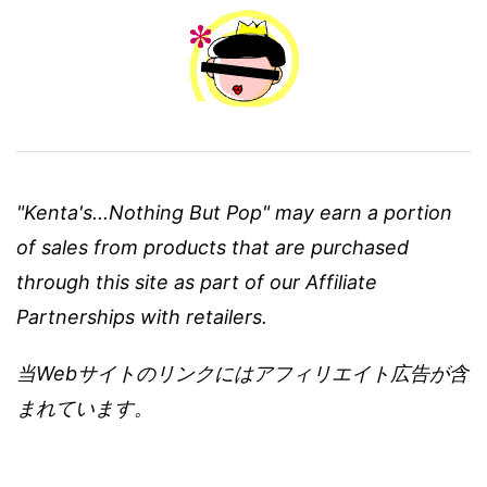
"Kenta's...Nothing But Pop" may earn a portion
of sales from products that are purchased
through this site as part of our Affiliate
Partnerships with retailers.
当Webサイトのリンクにはアフィリエイト広告が含
まれています。