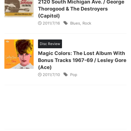
2120 South Michigan Ave. / George
Thorogood & The Destroyers
(Capitol)
2011/7/16
Blues
,
Rock
Disc Review
Magic Colors: The Lost Album With
Bonus Tracks 1967-69 / Lesley Gore
(Ace)
2011/7/10
Pop