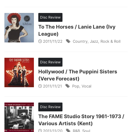
Disc Review
To The Horses / Lanie Lane (Ivy
League)
2011/11/22
Country
,
Jazz
,
Rock & Roll
Disc Review
Hollywood / The Puppini Sisters
(Verve Forecast)
2011/11/21
Pop
,
Vocal
Disc Review
The FAME Studio Story 1961-1973 /
Various Artists (Kent)
2011/11/20
R&B
,
Soul