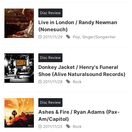
Disc Review
Live in London / Randy Newman
(Nonesuch)
2011/11/29
Pop
,
Singer/Songwriter
Disc Review
Donkey Jacket / Henry's Funeral
Shoe (Alive Naturalsound Records)
2011/11/28
Rock
Disc Review
Ashes & Fire / Ryan Adams (Pax-
Am/Capitol)
2011/11/25
Rock