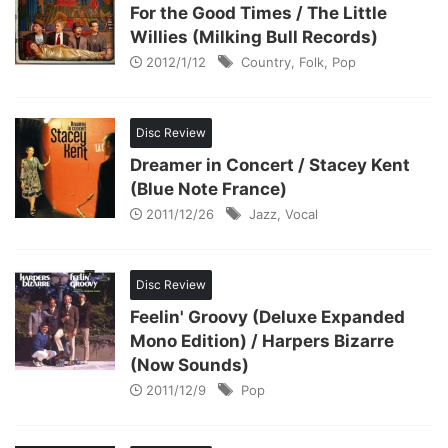
For the Good Times / The Little
Willies (Milking Bull Records)
2012/1/12
Country
,
Folk
,
Pop
Disc Review
Dreamer in Concert / Stacey Kent
(Blue Note France)
2011/12/26
Jazz
,
Vocal
Disc Review
Feelin' Groovy (Deluxe Expanded
Mono Edition) / Harpers Bizarre
(Now Sounds)
2011/12/9
Pop