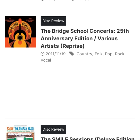
Disc Review
The Bridge School Concerts: 25th
Anniversary Edition / Various
Artists (Reprise)
2011/11/19
Country
,
Folk
,
Pop
,
Rock
,
Vocal
Disc Review
The SMiLE Sessions (Deluxe Edition