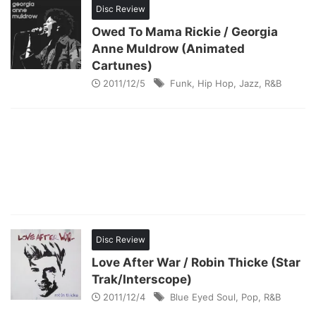
Disc Review
Owed To Mama Rickie / Georgia
Anne Muldrow (Animated
Cartunes)
2011/12/5
Funk
,
Hip Hop
,
Jazz
,
R&B
Disc Review
Love After War / Robin Thicke (Star
Trak/Interscope)
2011/12/4
Blue Eyed Soul
,
Pop
,
R&B