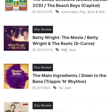
2CD) / The Beach Boys (Capitol)
2011/11/15
Americana
,
Pop
,
Rock & Roll
Disc Review
Betty Wright: The Movie / Betty
Wright & The Roots (S-Curve)
2011/11/14
R&B
,
Soul
Disc Review
The Main Ingredients / Down to the
Bone (Trippin 'N' Rhythm)
2011/8/3
Nu Jazz
Disc Review