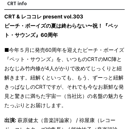
CRT info
CRT & レココレ present vol.303
ビーチ・ボーイズの夏は終わらない〜祝！『ペッ
ト・サウンズ』60周年
■今年５月に発売60周年を迎えたビーチ・ボーイズ
『ペット・サウンズ』を、いつものCRTのMC陣と
おなじみ竹内修が4人がかりで改めてじっくりと紐
解きます。紐解くといっても、もう、ずーっと紐解
きっぱなしのCRTですが、それでも今なお新鮮な発
見と驚きに満ちた宇宙一（当社比）の名盤の魅力を
たっぷりとお届けします。
出演:
萩原健太（音楽評論家） / 祢屋康（レコー