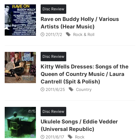
Disc Review
Rave on Buddy Holly / Various
Artists (Hear Music)
2011/7/2
Rock & Roll
Disc Review
Kitty Wells Dresses: Songs of the
Queen of Country Music / Laura
Cantrell (Spit & Polish)
2011/6/25
Country
Disc Review
Ukulele Songs / Eddie Vedder
(Universal Republic)
2011/6/17
Rock