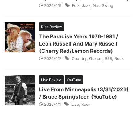
2026/4/9
Folk
,
Jazz
,
Neo Swing
Disc Review
The Paradise Years 1976-1981 /
Leon Russell And Mary Russell
(Cherry Red/Lemon Records)
2026/4/7
Country
,
Gospel
,
R&B
,
Rock
Live Review
YouTube
Live From Minneapolis (3/31/2026)
/ Bruce Springsteen (YouTube)
2026/4/1
Live
,
Rock