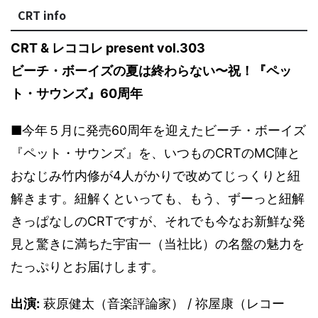
CRT info
CRT & レココレ present vol.303
ビーチ・ボーイズの夏は終わらない〜祝！『ペッ
ト・サウンズ』60周年
■今年５月に発売60周年を迎えたビーチ・ボーイズ
『ペット・サウンズ』を、いつものCRTのMC陣と
おなじみ竹内修が4人がかりで改めてじっくりと紐
解きます。紐解くといっても、もう、ずーっと紐解
きっぱなしのCRTですが、それでも今なお新鮮な発
見と驚きに満ちた宇宙一（当社比）の名盤の魅力を
たっぷりとお届けします。
出演:
萩原健太（音楽評論家） / 祢屋康（レコー