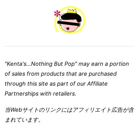
"Kenta's...Nothing But Pop" may earn a portion
of sales from products that are purchased
through this site as part of our Affiliate
Partnerships with retailers.
当Webサイトのリンクにはアフィリエイト広告が含
まれています。