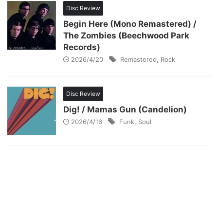
Disc Review
Begin Here (Mono Remastered) /
The Zombies (Beechwood Park
Records)
2026/4/20
Remastered
,
Rock
Disc Review
Dig! / Mamas Gun (Candelion)
2026/4/16
Funk
,
Soul