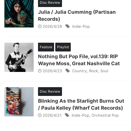
Disc Review
Julia / Julia Cumming (Partisan
Records)
2026/4/28
Indie-Pop
Feature
Playlist
Nothing But Pop File, vol.139: RIP
Wayne Moss, Great Nashville Cat
2026/4/23
Country
,
Rock
,
Soul
Disc Review
Blinking As the Starlight Burns Out
/ Paula Kelley (Wharf Cat Records)
2026/4/21
Indie-Pop
,
Orchestral Pop