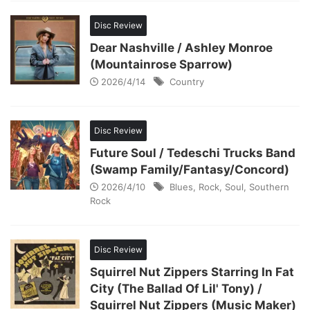
Disc Review
Dear Nashville / Ashley Monroe
(Mountainrose Sparrow)
2026/4/14
Country
Disc Review
Future Soul / Tedeschi Trucks Band
(Swamp Family/Fantasy/Concord)
2026/4/10
Blues
,
Rock
,
Soul
,
Southern
Rock
Disc Review
Squirrel Nut Zippers Starring In Fat
City (The Ballad Of Lil' Tony) /
Squirrel Nut Zippers (Music Maker)