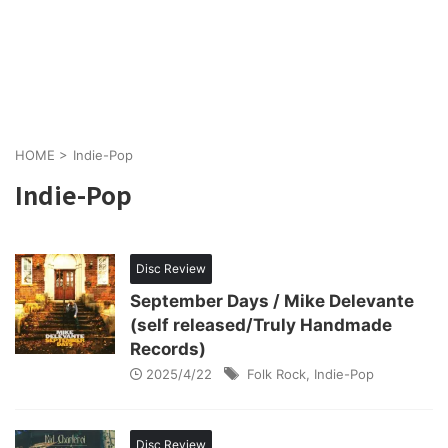
HOME
>
Indie-Pop
Indie-Pop
Disc Review
September Days / Mike Delevante
(self released/Truly Handmade
Records)
2025/4/22
Folk Rock
,
Indie-Pop
Disc Review