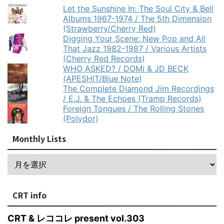
Let the Sunshine In: The Soul City & Bell
Albums 1967-1974 / The 5th Dimension
(Strawberry/Cherry Red)
Digging Your Scene: New Pop and All
That Jazz 1982-1987 / Various Artists
(Cherry Red Records)
WHO ASKED? / DOMi & JD BECK
(APESHIT/Blue Note)
The Complete Diamond Jim Recordings
/ E.J. & The Echoes (Tramp Records)
Foreign Tongues / The Rolling Stones
(Polydor)
Monthly Lists
CRT info
CRT & レココレ present vol.303