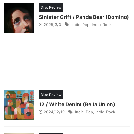
Disc Review
Sinister Grift / Panda Bear (Domino)
2025/3/3
Indie-Pop
,
Indie-Rock
Disc Review
12 / White Denim (Bella Union)
2024/12/19
Indie-Pop
,
Indie-Rock