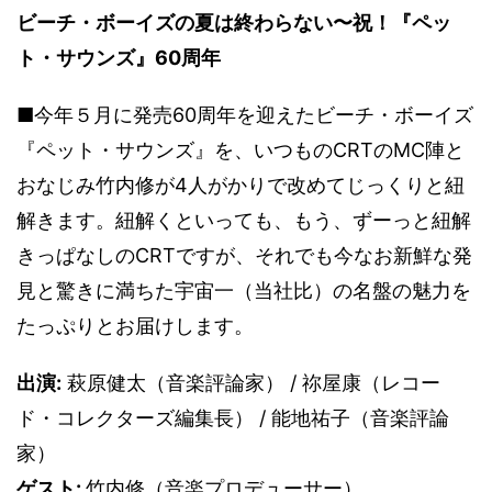
ビーチ・ボーイズの夏は終わらない〜祝！『ペッ
ト・サウンズ』60周年
■今年５月に発売60周年を迎えたビーチ・ボーイズ
『ペット・サウンズ』を、いつものCRTのMC陣と
おなじみ竹内修が4人がかりで改めてじっくりと紐
解きます。紐解くといっても、もう、ずーっと紐解
きっぱなしのCRTですが、それでも今なお新鮮な発
見と驚きに満ちた宇宙一（当社比）の名盤の魅力を
たっぷりとお届けします。
出演:
萩原健太（音楽評論家） / 祢屋康（レコー
ド・コレクターズ編集長） / 能地祐子（音楽評論
家）
ゲスト:
竹内修（音楽プロデューサー）