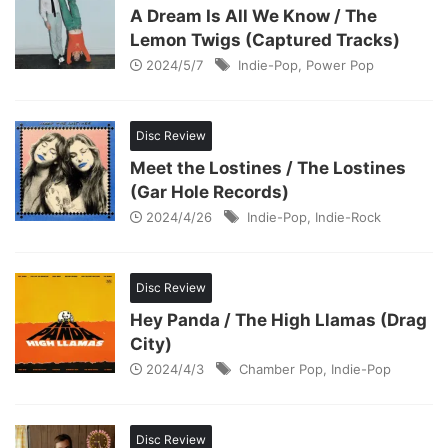
A Dream Is All We Know / The
Lemon Twigs (Captured Tracks)
2024/5/7
Indie-Pop
,
Power Pop
Disc Review
Meet the Lostines / The Lostines
(Gar Hole Records)
2024/4/26
Indie-Pop
,
Indie-Rock
Disc Review
Hey Panda / The High Llamas (Drag
City)
2024/4/3
Chamber Pop
,
Indie-Pop
Disc Review