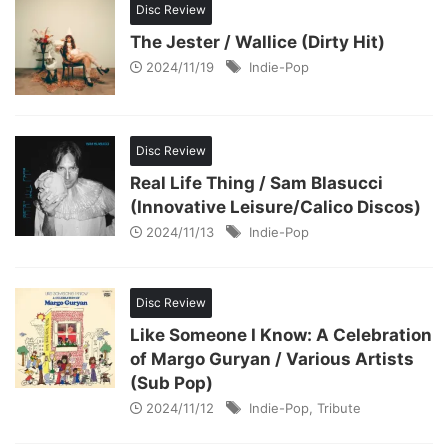
Disc Review
The Jester / Wallice (Dirty Hit)
2024/11/19
Indie-Pop
Disc Review
Real Life Thing / Sam Blasucci
(Innovative Leisure/Calico Discos)
2024/11/13
Indie-Pop
Disc Review
Like Someone I Know: A Celebration
of Margo Guryan / Various Artists
(Sub Pop)
2024/11/12
Indie-Pop
,
Tribute