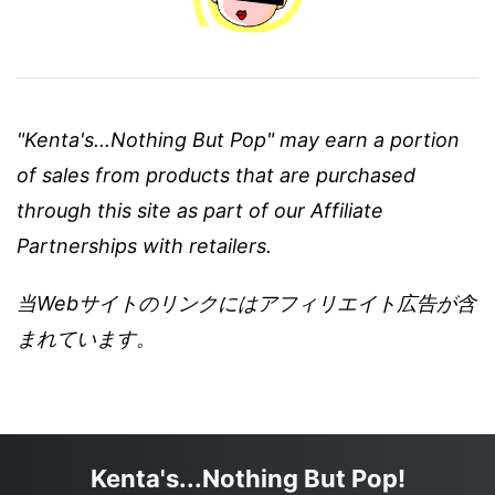
"Kenta's...Nothing But Pop" may earn a portion
of sales from products that are purchased
through this site as part of our Affiliate
Partnerships with retailers.
当Webサイトのリンクにはアフィリエイト広告が含
まれています。
Kenta's...Nothing But Pop!