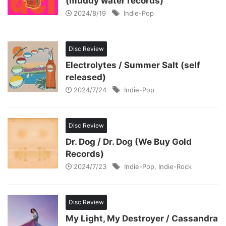
(muddy water records)
2024/8/19
Indie-Pop
Disc Review
Electrolytes / Summer Salt (self
released)
2024/7/24
Indie-Pop
Disc Review
Dr. Dog / Dr. Dog (We Buy Gold
Records)
2024/7/23
Indie-Pop
,
Indie-Rock
Disc Review
My Light, My Destroyer / Cassandra