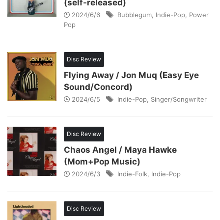
(self-released)
2024/6/6
Bubblegum
,
Indie-Pop
,
Power
Pop
Disc Review
Flying Away / Jon Muq (Easy Eye
Sound/Concord)
2024/6/5
Indie-Pop
,
Singer/Songwriter
Disc Review
Chaos Angel / Maya Hawke
(Mom+Pop Music)
2024/6/3
Indie-Folk
,
Indie-Pop
Disc Review