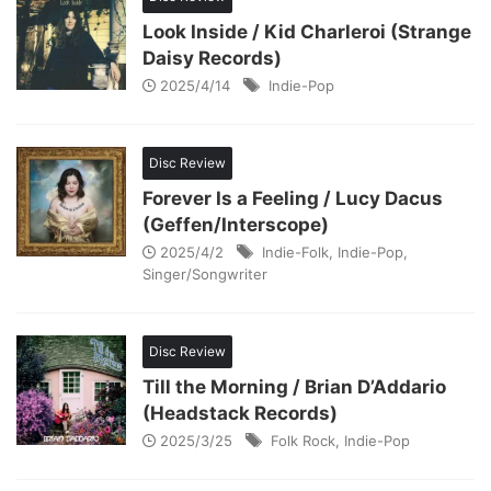
Look Inside / Kid Charleroi (Strange
Daisy Records)
2025/4/14
Indie-Pop
Disc Review
Forever Is a Feeling / Lucy Dacus
(Geffen/Interscope)
2025/4/2
Indie-Folk
,
Indie-Pop
,
Singer/Songwriter
Disc Review
Till the Morning / Brian D’Addario
(Headstack Records)
2025/3/25
Folk Rock
,
Indie-Pop