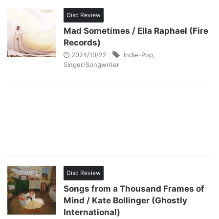
Disc Review
Mad Sometimes / Ella Raphael (Fire
Records)
2024/10/22
Indie-Pop
,
Singer/Songwriter
Disc Review
Songs from a Thousand Frames of
Mind / Kate Bollinger (Ghostly
International)