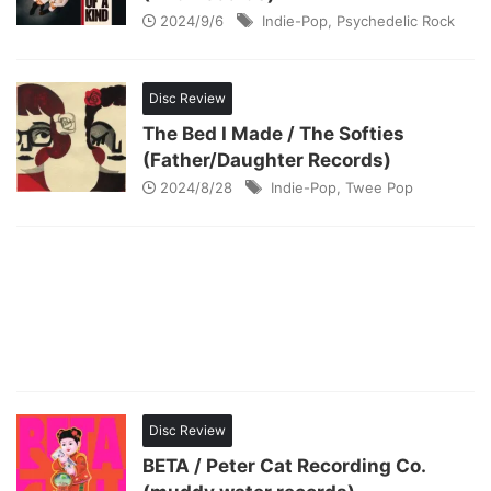
2024/9/6
Indie-Pop
,
Psychedelic Rock
Disc Review
The Bed I Made / The Softies
(Father/Daughter Records)
2024/8/28
Indie-Pop
,
Twee Pop
Disc Review
BETA / Peter Cat Recording Co.