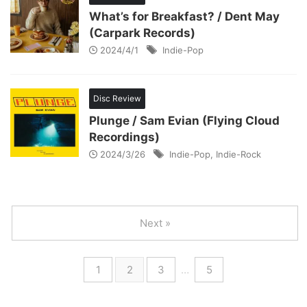
What’s for Breakfast? / Dent May
(Carpark Records)
2024/4/1
Indie-Pop
Disc Review
Plunge / Sam Evian (Flying Cloud
Recordings)
2024/3/26
Indie-Pop
,
Indie-Rock
Next »
1
2
3
…
5