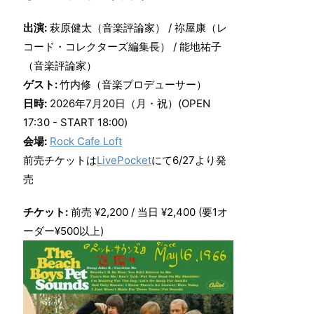
出演:
萩原健太（音楽評論家） / 祢屋康（レ
コード・コレクターズ編集長） / 能地祐子
（音楽評論家）
ゲスト:
竹内修（音楽プロデューサー）
日時:
2026年7月20日（月・祝）(OPEN
17:30 - START 18:00)
会場:
Rock Cafe Loft
前売チケットは
LivePocket
にて6/27より発
売
チケット:
前売 ¥2,200 / 当日 ¥2,400 (要1オ
ーダー¥500以上)