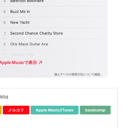
Wild
メルカリ
Apple Music/iTunes
bandcamp