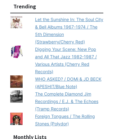
Trending
Let the Sunshine In: The Soul City
& Bell Albums 1967-1974 / The
5th Dimension
(Strawberry/Cherry Red)
Digging Your Scene: New Pop
and All That Jazz 1982-1987 /
Various Artists (Cherry Red
Records)
WHO ASKED? / DOMi & JD BECK
(APESHIT/Blue Note)
The Complete Diamond Jim
Recordings / E.J. & The Echoes
(Tramp Records)
Foreign Tongues / The Rolling
Stones (Polydor)
Monthly Lists