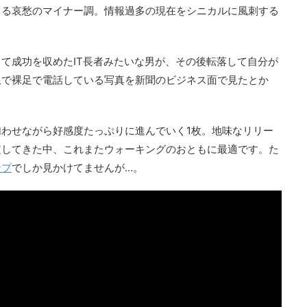
まる哀愁のマイナー調。情報過多の現在をシニカルに風刺する
て成功を収めたIT長者みたいな男が、その後転落して自分が
上で裸足で電話している写真を新聞のビジネス面で見たとか
。
わせながら好感度たっぷりに進んでいく1枚。地味なリリー
定してきた中、これまたウォーキングのおともに最適です。た
ンプ
でしか見かけてませんが…。