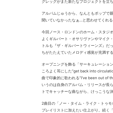
グレッグがまた新たなプロジェクトを立
アルバムじゅうから、なんともポップで
聞いていなかったなぁ…と思わせてくれ
今回ノース・ロンドンのホーム・スタジ
よくギルバート・オサリヴァンやマイク
トルも『ザ・ギルバートウィーンズ』だ
ちがたたえていたメロディ感覚が充満する
オープニングを飾る「サーキュレーショ
ころよく耳にした“get back into ci
曲で印象的に歌われる“I've been out of
いうのは自身のアルバム・リリースが長
トでキャッチーな曲ながら、けっこうな
2曲目の「ノー・タイム・ライク・トゥモ
プレイリストに加えたい仕上がり。続く