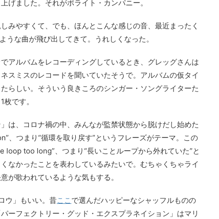
ち上げました。それがポライト・カンパニー。
親しみやすくて、でも、ほんとこんな感じの音、最近まったく
るような曲が飛び出してきて。うれしくなった。
オでアルバムをレコーディングしているとき、グレッグさんは
・ネスミスのレコードを聞いていたそうで。アルバムの仮タイ
ったらしい。そういう良きころのシンガー・ソングライターた
1枚です。
ン」は、コロナ禍の中、みんなが監禁状態から脱けだし始めた
rculation”、つまり“循環を取り戻す”というフレーズがテーマ。この
 the loop too long”、つまり“長いことループから外れていた”と
らくなかったことを表わしているみたいで。むちゃくちゃライ
決意が歌われているような気もする。
ロウ」もいい。昔
ここ
で選んだハッピーなシャッフルものの
「パーフェクトリー・グッド・エクスプラネイション」はマリ