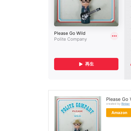
Please Go 
created by
Rinker
Amazon