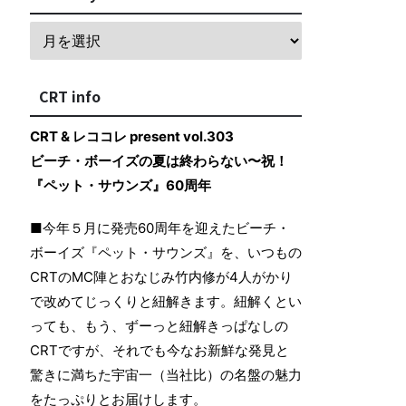
CRT info
CRT & レココレ present vol.303
ビーチ・ボーイズの夏は終わらない〜祝！
『ペット・サウンズ』60周年
■今年５月に発売60周年を迎えたビーチ・
ボーイズ『ペット・サウンズ』を、いつもの
CRTのMC陣とおなじみ竹内修が4人がかり
で改めてじっくりと紐解きます。紐解くとい
っても、もう、ずーっと紐解きっぱなしの
CRTですが、それでも今なお新鮮な発見と
驚きに満ちた宇宙一（当社比）の名盤の魅力
をたっぷりとお届けします。