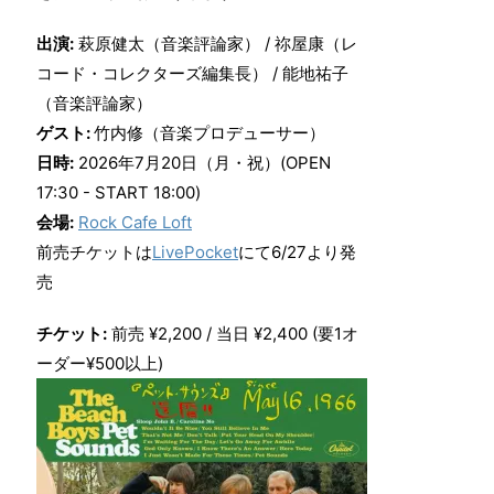
出演:
萩原健太（音楽評論家） / 祢屋康（レ
コード・コレクターズ編集長） / 能地祐子
（音楽評論家）
ゲスト:
竹内修（音楽プロデューサー）
日時:
2026年7月20日（月・祝）(OPEN
17:30 - START 18:00)
会場:
Rock Cafe Loft
前売チケットは
LivePocket
にて6/27より発
売
チケット:
前売 ¥2,200 / 当日 ¥2,400 (要1オ
ーダー¥500以上)