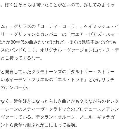
い。ぼくはそっちは聞いたことがないので、探してみようっ
イム」、ゲリラズの「ローディ・ローラ」、ヘイミッシュ・イ
ィリー・グリフィン＆カンパニーの「ホエア・ゼアズ・スモー
年代とか80年代の曲みたいだけれど、ぼくは勉強不足でどれも
ンスのバンドらしく、オリジナル・ヴァージョンにはマヌ・デ
いとこ持ってくるなー。
だと発言していたグラモトーンズの「ダルトリー・ストリー
ているイーモン・フリエルの「エル・ドラド」とかはリッチ
めのナンバーか。
でなく、近年好きになったらしき曲とかも交えながらのセレク
ー・シーンのスティーヴ・クラドックのプロデュース／アレン
カヴァーしている。デクラン・オルーク、ノエル・ギャラガ
ラントら豪華な顔ぶれが曲によって客演。