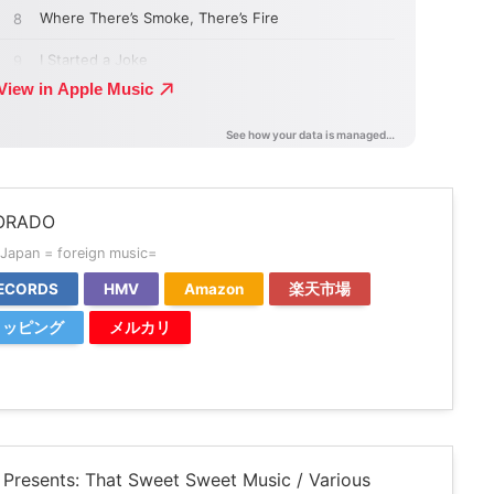
DORADO
Japan = foreign music=
ECORDS
HMV
Amazon
楽天市場
ショッピング
メルカリ
r Presents: That Sweet Sweet Music / Various