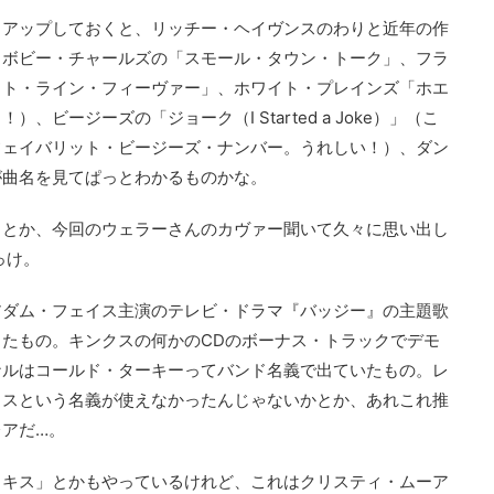
トアップしておくと、リッチー・ヘイヴンスのわりと近年の作
、ボビー・チャールズの「スモール・タウン・トーク」、フラ
イト・ライン・フィーヴァー」、ホワイト・プレインズ「ホエ
ビージーズの「ジョーク（I Started a Joke）」（こ
フェイバリット・ビージーズ・ナンバー。うれしい！）、ダン
が曲名を見てぱっとわかるものかな。
」とか、今回のウェラーさんのカヴァー聞いて久々に思い出し
っけ。
アダム・フェイス主演のテレビ・ドラマ『バッジー』の主題歌
たもの。キンクスの何かのCDのボーナス・トラックでデモ
ナルはコールド・ターキーってバンド名義で出ていたもの。レ
クスという名義が使えなかったんじゃないかとか、あれこれ推
アだ…。
・キス」とかもやっているけれど、これはクリスティ・ムーア