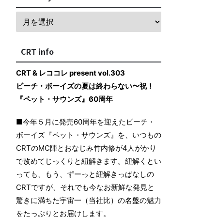
CRT info
CRT & レココレ present vol.303
ビーチ・ボーイズの夏は終わらない〜祝！
『ペット・サウンズ』60周年
■今年５月に発売60周年を迎えたビーチ・
ボーイズ『ペット・サウンズ』を、いつもの
CRTのMC陣とおなじみ竹内修が4人がかり
で改めてじっくりと紐解きます。紐解くとい
っても、もう、ずーっと紐解きっぱなしの
CRTですが、それでも今なお新鮮な発見と
驚きに満ちた宇宙一（当社比）の名盤の魅力
をたっぷりとお届けします。