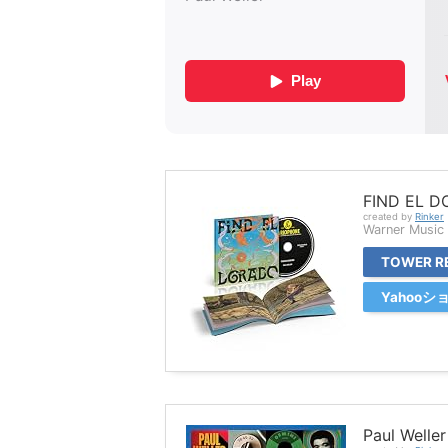
FIND EL 
created by
Rinker
Warner Music 
TOWER R
Yahoo
Paul Welle