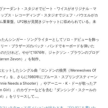
のヴァーダント・スタジオでピート・ワイスがオリジナル・マ
リップス・レコーディング・スタジオでジェフ・パウエルがカ
ラム重量盤。LP2枚が見開きジャケットに収められている。未
。
いったんシンガー・ソングライターとしてソロ・デビューを飾っ
ァリー・ブラザーズのバック・バンドでキーボードを弾いた
のだけれど。やがて1976年、ジャクソン・ブラウンのプロデ
en Zevon）』を制作。
ットしたシングル曲「ロンドンの狼男（Werewolves Of
ボーイ』を、さらに1980年にブルース・スプリングスティーン
e Needs a Shooter）」やアーニー・K・ドーが歌ったア
ain Girl）」のカヴァーなどを含む『ダンシング・スクールの
 School）』をリリースして…。
のコレクター・エディションが出たとき、ブログにも書いた