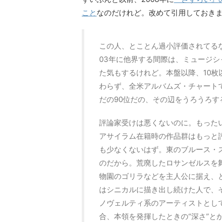
こと
なのだけれど。改めて引用しておき
この人、とことん過小評価されてる
03年に他界する間際は、ミュージ
た気もするけれど。本盤以降、10
わらず、全米アルバムズ・チャートで
だの90位だの、その辺をうろうろす
評論家受けは悪くないのに。もったい
アサイラム在籍時の作品群はもっと
も少なくないはず。東のブルース・
のだから。荒廃したロサンゼルスを
物園のゴリラなどを主人公に据え、
はシニカルに描き出し続けた人で、
ノヴェルティ系のアーティストとし
合、本領を発揮したときの“深さ”と