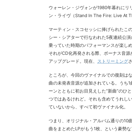
ウォーレン・ジヴォンが1980年暮れにリ
ン・ライヴ（Stand In The Fire: Li
マーティン・スコセッシに捧げられたこの
シー・シアターで行なわれた5夜連続公演
乗っていた時期のパフォーマンスが楽しめ
それがCD化再発される際、ボーナス音源
アップグレード。現在、
ストリーミング
ところが、今回のヴァイナルでの復刻はな
曲の未発表音源が追加されている。うち1
ーンとともに初お目見えした“新曲”のひ
つではあるけれど。それも含めてうれしい
ていないから、すべて初ヴァイナル化。
つまり、オリジナル・アルバム通りの10曲
曲をまとめたLPがもう1枚、という豪勢