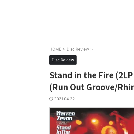
HOME
>
Disc Review
>
Disc Review
Stand in the Fire (2L
(Run Out Groove/Rhi
2021.04.22