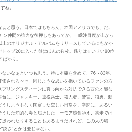
ますね。
なぁと思う。日本ではもちろん、本国アメリカでも、だ。
シャン仲間の強力な後押しもあってか、一瞬注目度が上がっ
枚以上のオリジナル・アルバムをリリースしているにもかか
トップ20に入った盤はほんの数枚。残りはせいぜい80位
るばかり。
ないなぁといつも思う。特に本盤を含めて、76～82年、
評価されるべき。同じような思いを抱いているファンの方
スプリングスティーンに真っ向から対抗できる西の才能な
舞台に、ジャンキー、退役兵士、殺人者、警官、狼男、動
どうしようもなく閉塞した空しい日常を、辛辣に、あるい
そうした知的な毒と屈折したユーモア感覚ゆえ、英米では
て扱われたりすることもあるようだけれど。この人の場
か“鋭さ”とかは並じゃない。