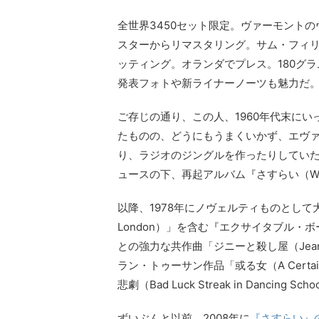
全世界3450セット限定。ヴァーモント
スターからリマスタリング。サム・フィ
ッティング。オランダでプレス。180グ
発表フォトや新ライナーノーツも魅力だ
ご存じの通り、この人、1960年代末に
たものの、どうにもうまくいかず、エヴ
り、ラジオのジングルを作ったりしていた
ュースの下、再起アルバム『さすらい（Warr
以降、1978年にノヴェルティものとして大ヒ
London）」を含む『エクサイタブル・
との強力な共作曲「ジニーと殺し屋（Jeanni
ラン・トゥーサン作品「或る女（A Cert
悲劇（Bad Luck Streak in Dancing
ずいぶんと以前、2008年に
『さすらい』