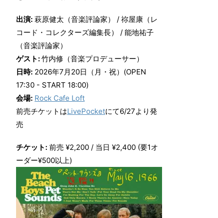
出演:
萩原健太（音楽評論家） / 祢屋康（レ
コード・コレクターズ編集長） / 能地祐子
（音楽評論家）
ゲスト:
竹内修（音楽プロデューサー）
日時:
2026年7月20日（月・祝）(OPEN
17:30 - START 18:00)
会場:
Rock Cafe Loft
前売チケットは
LivePocket
にて6/27より発
売
チケット:
前売 ¥2,200 / 当日 ¥2,400 (要1オ
ーダー¥500以上)