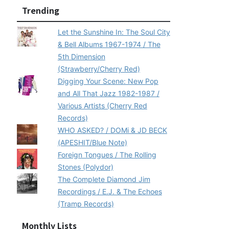
Trending
Let the Sunshine In: The Soul City
& Bell Albums 1967-1974 / The
5th Dimension
(Strawberry/Cherry Red)
Digging Your Scene: New Pop
and All That Jazz 1982-1987 /
Various Artists (Cherry Red
Records)
WHO ASKED? / DOMi & JD BECK
(APESHIT/Blue Note)
Foreign Tongues / The Rolling
Stones (Polydor)
The Complete Diamond Jim
Recordings / E.J. & The Echoes
(Tramp Records)
Monthly Lists