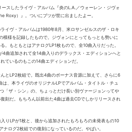
リースしたライヴ・アルバム『炎のL.A.／ウォーレン・ジヴォ
ve At The Roxy）』。ついにブツが世に出ましたよー。
ライヴ・アルバムは1980年8月、米ロサンゼルスのザ・ロキ
の模様を記録したもので。ジヴォンにとってもっとも勢いに
る。もともとはアナログLP1枚もので、全10曲入りだった。
が4曲追加されて全14曲入りのデラックス・エディションへと
されているのもこの14曲エディションだ。
んとLP2枚組で。既出4曲のボーナス音源に加えて、さらに6
曲は、本ライヴのオリジナルLPでアルバム・タイトル・チュ
とつ「ザ・シン」の、ちょっとだけ長い別ヴァージョンってや
復刻だ。もちろん以前出た4曲は過去CDでしかリリースされ
入りLPが1枚と、後から追加されたもろもろの未発表もの10
なアナログ2枚組での復刻になっているのだ。やばい。