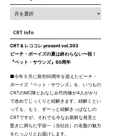
CRT info
CRT & レココレ present vol.303
ビーチ・ボーイズの夏は終わらない〜祝！
『ペット・サウンズ』60周年
■今年５月に発売60周年を迎えたビーチ・
ボーイズ『ペット・サウンズ』を、いつもの
CRTのMC陣とおなじみ竹内修が4人がかり
で改めてじっくりと紐解きます。紐解くとい
っても、もう、ずーっと紐解きっぱなしの
CRTですが、それでも今なお新鮮な発見と
驚きに満ちた宇宙一（当社比）の名盤の魅力
をたっぷりとお届けします。