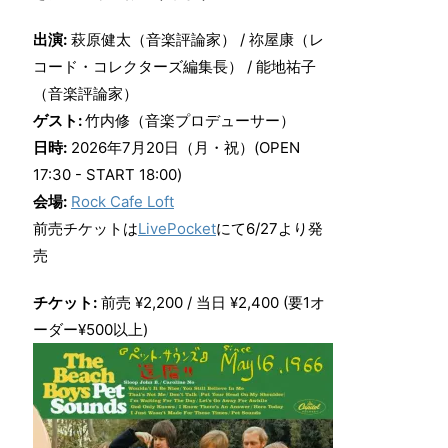
出演:
萩原健太（音楽評論家） / 祢屋康（レ
コード・コレクターズ編集長） / 能地祐子
（音楽評論家）
ゲスト:
竹内修（音楽プロデューサー）
日時:
2026年7月20日（月・祝）(OPEN
17:30 - START 18:00)
会場:
Rock Cafe Loft
前売チケットは
LivePocket
にて6/27より発
売
チケット:
前売 ¥2,200 / 当日 ¥2,400 (要1オ
ーダー¥500以上)