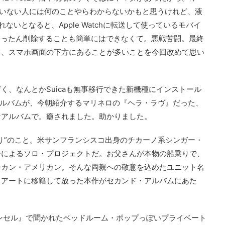
っていない人には何のことやらわからないかもと思うけれど、液
いとなると、Apple Watchに転送して使っているモバイ
それをいったん削除することも簡単にはできなくて。悪戦苦闘。最終
て、スマホ画面の下方にあることが多いことを今回改めて思い
く、なんとかSuicaも無事移行できた新機種にインストール
いたアルバムが、今朝紹介するマリネロの『ヘラ・ラヴ』だった、
なアルバムで。癒されました。助かりました。
り”のこと。米サンフランシスコ出身のチカーノ系シンガー・
ーによるソロ・プロジェクトだ。お父さんが本物の船乗りで、
シカン・アメリカン。そんな両親への敬意を込めたユニット名
・アートに移籍して放った本作がセカンド・アルバムにあた
カンセル』で聞かれたベッドルーム・ポップっぽいプライベート