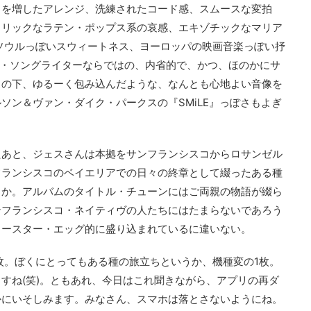
さを増したアレンジ、洗練されたコード感、スムースな変拍
コリックなラテン・ポップス系の哀感、エキゾチックなマリア
ソウルっぽいスウィートネス、ヨーロッパの映画音楽っぽい抒
ー・ソングライターならではの、内省的で、かつ、ほのかにサ
スの下、ゆるーく包み込んだような、なんとも心地よい音像を
ソン＆ヴァン・ダイク・パークスの『SMiLE』っぽさもよぎ
たあと、ジェスさんは本拠をサンフランシスコからロサンゼル
フランシスコのベイエリアでの日々の終章として綴ったある種
とか。アルバムのタイトル・チューンにはご両親の物語が綴ら
ンフランシスコ・ネイティヴの人たちにはたまらないであろう
イースター・エッグ的に盛り込まれているに違いない。
1枚。ぼくにとってもある種の旅立ちというか、機種変の1枚。
すね(笑)。ともあれ、今日はこれ聞きながら、アプリの再ダ
かにいそしみます。みなさん、スマホは落とさないようにね。