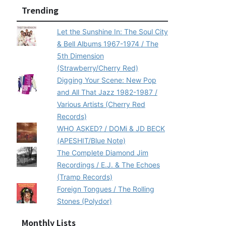
Trending
Let the Sunshine In: The Soul City
& Bell Albums 1967-1974 / The
5th Dimension
(Strawberry/Cherry Red)
Digging Your Scene: New Pop
and All That Jazz 1982-1987 /
Various Artists (Cherry Red
Records)
WHO ASKED? / DOMi & JD BECK
(APESHIT/Blue Note)
The Complete Diamond Jim
Recordings / E.J. & The Echoes
(Tramp Records)
Foreign Tongues / The Rolling
Stones (Polydor)
Monthly Lists