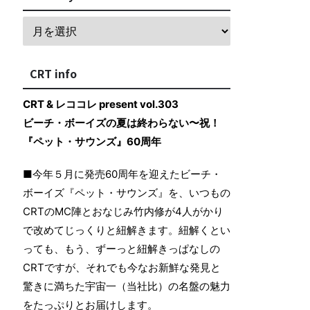
CRT info
CRT & レココレ present vol.303
ビーチ・ボーイズの夏は終わらない〜祝！
『ペット・サウンズ』60周年
■今年５月に発売60周年を迎えたビーチ・
ボーイズ『ペット・サウンズ』を、いつもの
CRTのMC陣とおなじみ竹内修が4人がかり
で改めてじっくりと紐解きます。紐解くとい
っても、もう、ずーっと紐解きっぱなしの
CRTですが、それでも今なお新鮮な発見と
驚きに満ちた宇宙一（当社比）の名盤の魅力
をたっぷりとお届けします。