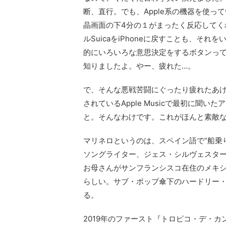
断、直行。でも、Apple系の機器を使
晶画面の下4分の１がまったく反応してくれな
ルSuicaをiPhoneに戻すことも、
的にいろいろな意思決定をするボタンっ
知りましたよ。やー、疲れた…。
で、そんな悪戦苦闘にぐったり疲れたあげ
されているApple Musicで最初に聞
と。そんなわけです。これがほんと素敵
マリネロというのは、スペイン語で“船乗
ソングライター、ジェス・シルヴェスタ
お母さんがサンフランシスコ在住のメキ
らしい。サブ・ポップ傘下のハードリー
る。
2019年のファースト『トロピコ・デ・