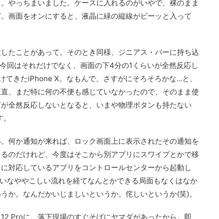
て。やっちまいました。ケースに入れるのがいやで、裸のまま
ど。画面をオンにすると、液晶に緑の縦線がピーッと入って
験したことがあって。そのとき同様、ジニアス・バーに持ち込
今回はそれだけでなく、画面の下4分の1くらいが全然反応し
てきたiPhone X。なもんで、さすがにそろそろかな…と、
正直、まだ特に何の不便も感じていなかったので、そのまま使
下が全然反応しないとなると、いまや物理ボタンも持たない
す。
い。何か通知が来れば、ロック画面上に表示されたその通知を
きるのだけれど、今度はそこから別アプリにスワイプとかで移
きに対応しているアプリをコントロールセンターから起動し
たいなややこしい流れを経てなんとかできる局面もなくはなか
うか。なんだかいじましいというか。侘しいというか(笑)。
2 Proに。落下現場のすぐそばにヤマダがあったから。即