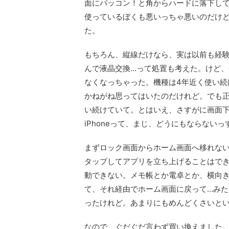
面にパッコン！と角からハードに落下し
使っているぼくも悪いっちゃ悪いのだけ
た。
もちろん、縦線だけなら、実は以前も経
んで液晶交換…って処置も考えた。けど、
なくなっちゃった。機種は4年近く使い続け
かねがね思ってはいたのだけれど。でも
い続けていて。とはいえ、さすがに画面
iPhoneって、まじ、どうにもならないっ
まずロック画面からホーム画面へ移れな
タップしてアプリを立ち上げることはで
動できない。メモ帳とか電卓とか、横向
て、それ経由でホーム画面に戻って…み
ったけれど。あまりにもめんどくさいとい
なので、ぐだぐだ言わず買い換えました。1