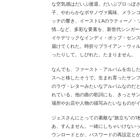
な空気感はだいぶ後退。だいぶプロっぽ
子、やわらかなボサノヴァ風味、メラン
ッチの響き、イーストLAのラティーノ・
情…など、多彩な要素を、新世代シンガ
イケデリックなインディ・ポップ・セン
届けてくれた。時折りブライアン・ウィル
ったりして。しびれた。たまりません。
なんでも、ファースト・アルバムを出し
スへと移したそうで。生まれ育ったサン
のラヴ・レターみたいなアルバムなのだ
れている。他の曲の歌詞にも、きっとサ
場所やお店や人物の描写みたいなものが
ジェスさんにとっての素敵な“旅立ち”の
あ、すんません。一緒にしちゃいけないっ
ウンロードとか、パスワードの再設定と