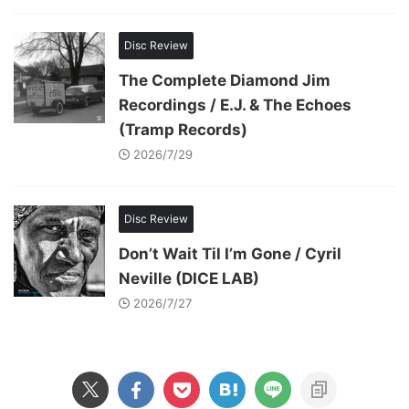
Disc Review
The Complete Diamond Jim
Recordings / E.J. & The Echoes
(Tramp Records)
2026/7/29
Disc Review
Don’t Wait Til I’m Gone / Cyril
Neville (DICE LAB)
2026/7/27