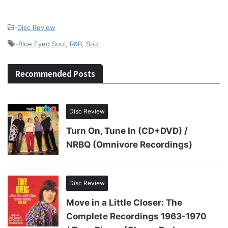
-
Disc Review
-
Blue Eyed Soul
,
R&B
,
Soul
Recommended Posts
Disc Review
Turn On, Tune In (CD+DVD) /
NRBQ (Omnivore Recordings)
Disc Review
Move in a Little Closer: The
Complete Recordings 1963-1970