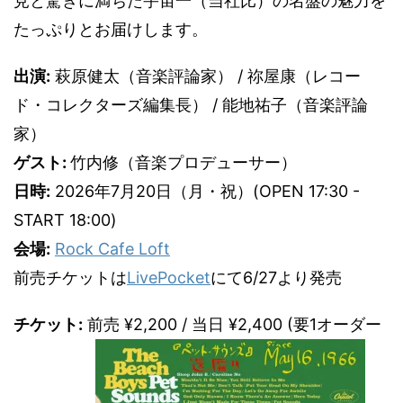
見と驚きに満ちた宇宙一（当社比）の名盤の魅力を
たっぷりとお届けします。
出演:
萩原健太（音楽評論家） / 祢屋康（レコー
ド・コレクターズ編集長） / 能地祐子（音楽評論
家）
ゲスト:
竹内修（音楽プロデューサー）
日時:
2026年7月20日（月・祝）(OPEN 17:30 -
START 18:00)
会場:
Rock Cafe Loft
前売チケットは
LivePocket
にて6/27より発売
チケット:
前売 ¥2,200 / 当日 ¥2,400 (要1オーダー