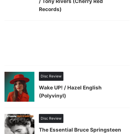
/ Tony Rivers (Cherry Red
Records)
Disc Review
Wake UP! / Hazel English
(Polyvinyl)
Disc Review
The Essential Bruce Springsteen