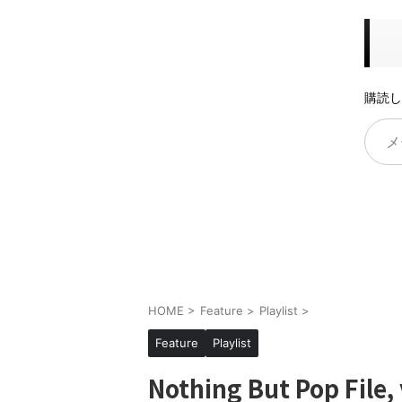
購読し
HOME
>
Feature
>
Playlist
>
Feature
Playlist
Nothing But Pop File,