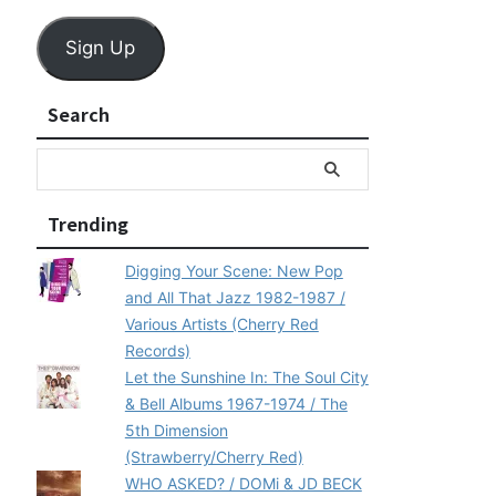
Sign Up
Search
Trending
Digging Your Scene: New Pop
and All That Jazz 1982-1987 /
Various Artists (Cherry Red
Records)
Let the Sunshine In: The Soul City
& Bell Albums 1967-1974 / The
5th Dimension
(Strawberry/Cherry Red)
WHO ASKED? / DOMi & JD BECK