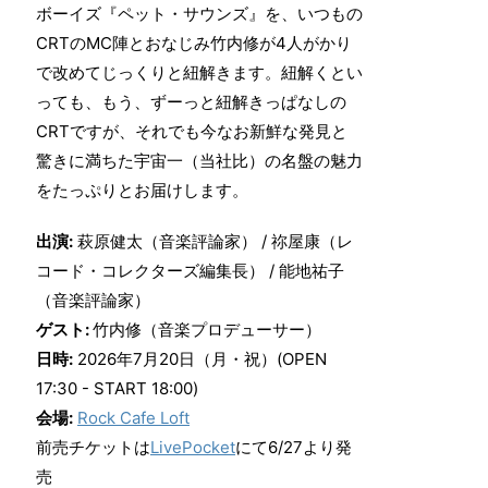
ボーイズ『ペット・サウンズ』を、いつもの
CRTのMC陣とおなじみ竹内修が4人がかり
で改めてじっくりと紐解きます。紐解くとい
っても、もう、ずーっと紐解きっぱなしの
CRTですが、それでも今なお新鮮な発見と
驚きに満ちた宇宙一（当社比）の名盤の魅力
をたっぷりとお届けします。
出演:
萩原健太（音楽評論家） / 祢屋康（レ
コード・コレクターズ編集長） / 能地祐子
（音楽評論家）
ゲスト:
竹内修（音楽プロデューサー）
日時:
2026年7月20日（月・祝）(OPEN
17:30 - START 18:00)
会場:
Rock Cafe Loft
前売チケットは
LivePocket
にて6/27より発
売