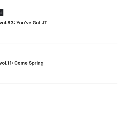
st
 vol.83: You’ve Got JT
 vol.11: Come Spring