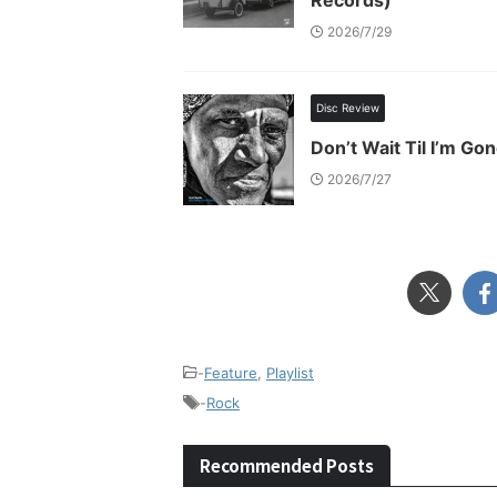
Records)
2026/7/29
Disc Review
Don’t Wait Til I’m Gon
2026/7/27
-
Feature
,
Playlist
-
Rock
Recommended Posts