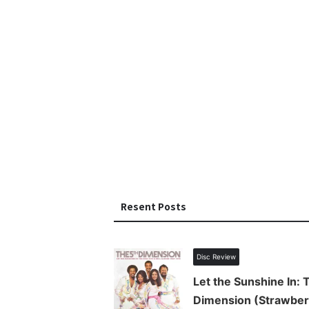
Resent Posts
Disc Review
Let the Sunshine In: 
Dimension (Strawber