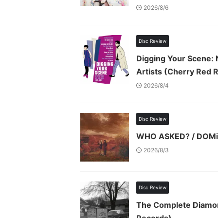
2026/8/6
Disc Review
Digging Your Scene: 
Artists (Cherry Red 
2026/8/4
Disc Review
WHO ASKED? / DOMi 
2026/8/3
Disc Review
The Complete Diamon