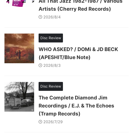
All That Jazz 1982-1987 / Various
Artists (Cherry Red Records)
2026/8/4
Disc Review
WHO ASKED? / DOMi & JD BECK
(APESHIT/Blue Note)
2026/8/3
Disc Review
The Complete Diamond Jim
Recordings / E.J. & The Echoes
(Tramp Records)
2026/7/29