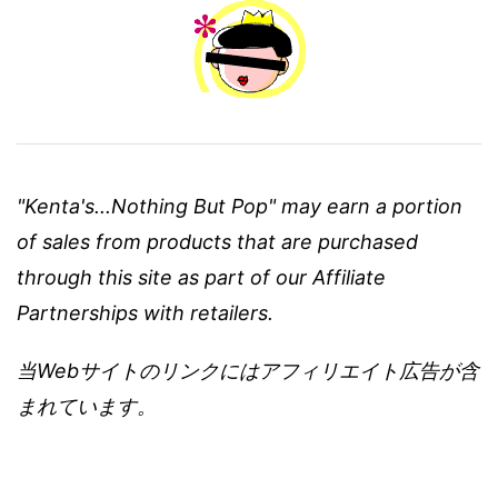
"Kenta's...Nothing But Pop" may earn a portion
of sales from products that are purchased
through this site as part of our Affiliate
Partnerships with retailers.
当Webサイトのリンクにはアフィリエイト広告が含
まれています。