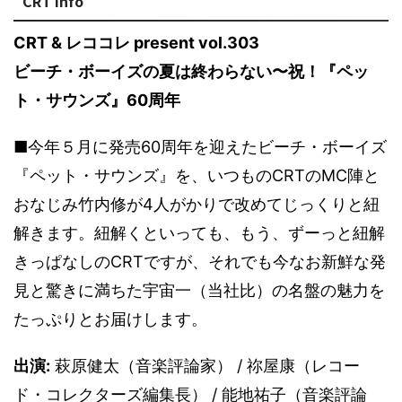
CRT info
CRT & レココレ present vol.303
ビーチ・ボーイズの夏は終わらない〜祝！『ペッ
ト・サウンズ』60周年
■今年５月に発売60周年を迎えたビーチ・ボーイズ
『ペット・サウンズ』を、いつものCRTのMC陣と
おなじみ竹内修が4人がかりで改めてじっくりと紐
解きます。紐解くといっても、もう、ずーっと紐解
きっぱなしのCRTですが、それでも今なお新鮮な発
見と驚きに満ちた宇宙一（当社比）の名盤の魅力を
たっぷりとお届けします。
出演:
萩原健太（音楽評論家） / 祢屋康（レコー
ド・コレクターズ編集長） / 能地祐子（音楽評論