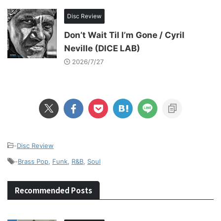
Disc Review
Don’t Wait Til I’m Gone / Cyril
Neville (DICE LAB)
2026/7/27
-
Disc Review
-
Brass Pop
,
Funk
,
R&B
,
Soul
Recommended Posts