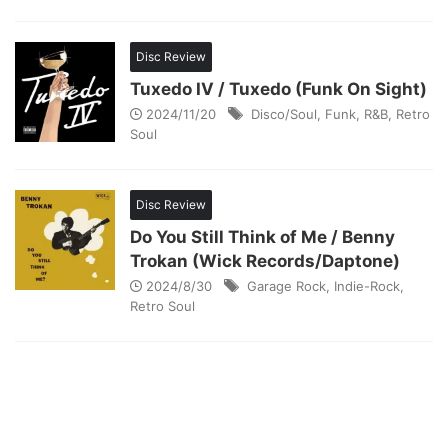
Disc Review
Tuxedo IV / Tuxedo (Funk On Sight)
2024/11/20
Disco/Soul
,
Funk
,
R&B
,
Retro
Soul
Disc Review
Do You Still Think of Me / Benny
Trokan (Wick Records/Daptone)
2024/8/30
Garage Rock
,
Indie-Rock
,
Retro Soul