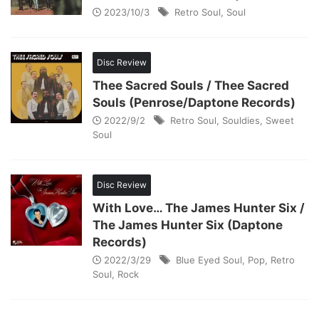
2023/10/3
Retro Soul
,
Soul
Disc Review
Thee Sacred Souls / Thee Sacred
Souls (Penrose/Daptone Records)
2022/9/2
Retro Soul
,
Souldies
,
Sweet
Soul
Disc Review
With Love… The James Hunter Six /
The James Hunter Six (Daptone
Records)
2022/3/29
Blue Eyed Soul
,
Pop
,
Retro
Soul
,
Rock