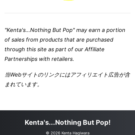
"Kenta's...Nothing But Pop" may earn a portion
of sales from products that are purchased
through this site as part of our Affiliate
Partnerships with retailers.
当Webサイトのリンクにはアフィリエイト広告が含
まれています。
Kenta's...Nothing But Pop!
© 2026 Kenta Hagiwara