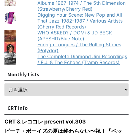
Albums 1967-1974 / The 5th Dimension
(Strawberry/Cherry Red)
Digging Your Scene: New Pop and All
That Jazz 1982-1987 / Various Artists
(Cherry Red Records)
WHO ASKED? / DOMi & JD BECK
(APESHIT/Blue Note)
Foreign Tongues / The Rolling Stones
(Polydor)
The Complete Diamond Jim Recordings
/ E.J. & The Echoes (Tramp Records)
Monthly Lists
CRT info
CRT & レココレ present vol.303
ビーチ・ボーイズの夏は終わらない〜祝！『ペッ