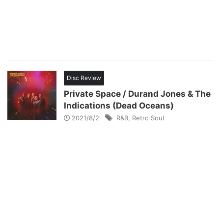
Disc Review
Private Space / Durand Jones & The
Indications (Dead Oceans)
2021/8/2
R&B
,
Retro Soul