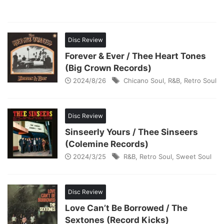
Disc Review
Forever & Ever / Thee Heart Tones
(Big Crown Records)
2024/8/26
Chicano Soul
,
R&B
,
Retro Soul
Disc Review
Sinseerly Yours / Thee Sinseers
(Colemine Records)
2024/3/25
R&B
,
Retro Soul
,
Sweet Soul
Disc Review
Love Can’t Be Borrowed / The
Sextones (Record Kicks)