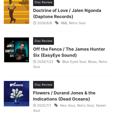
Disc Review
Doctrine of Love / Jalen Ngonda
(Daptone Records)
2026/6/8
R&B
,
Retro Soul
Disc Review
Off the Fence / The James Hunter
Six (EasyEye Sound)
2026/1/22
Blue Eyed Soul
,
Blues
,
Retro
Soul
Disc Review
Flowers / Durand Jones & the
Indications (Dead Oceans)
2025/7/1
Neo-Soul
,
Retro Soul
,
Sweet
Soul