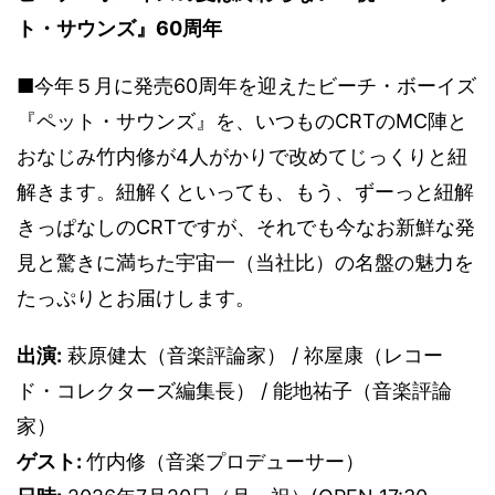
ト・サウンズ』60周年
■今年５月に発売60周年を迎えたビーチ・ボーイズ
『ペット・サウンズ』を、いつものCRTのMC陣と
おなじみ竹内修が4人がかりで改めてじっくりと紐
解きます。紐解くといっても、もう、ずーっと紐解
きっぱなしのCRTですが、それでも今なお新鮮な発
見と驚きに満ちた宇宙一（当社比）の名盤の魅力を
たっぷりとお届けします。
出演:
萩原健太（音楽評論家） / 祢屋康（レコー
ド・コレクターズ編集長） / 能地祐子（音楽評論
家）
ゲスト:
竹内修（音楽プロデューサー）