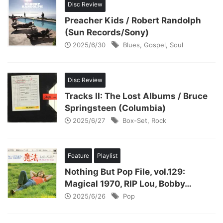
Disc Review
Preacher Kids / Robert Randolph
(Sun Records/Sony)
2025/6/30
Blues
,
Gospel
,
Soul
Disc Review
Tracks II: The Lost Albums / Bruce
Springsteen (Columbia)
2025/6/27
Box-Set
,
Rock
Feature
Playlist
Nothing But Pop File, vol.129:
Magical 1970, RIP Lou, Bobby…
2025/6/26
Pop