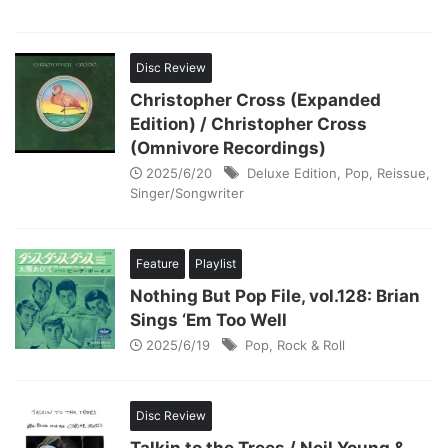
Disc Review
Christopher Cross (Expanded
Edition) / Christopher Cross
(Omnivore Recordings)
2025/6/20
Deluxe Edition
,
Pop
,
Reissue
,
Singer/Songwriter
Feature
Playlist
Nothing But Pop File, vol.128: Brian
Sings ‘Em Too Well
2025/6/19
Pop
,
Rock & Roll
Disc Review