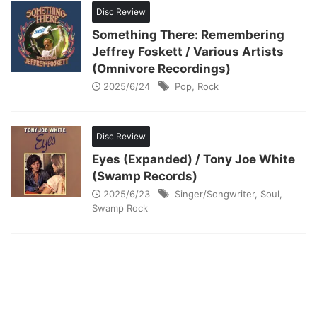
Disc Review
Something There: Remembering
Jeffrey Foskett / Various Artists
(Omnivore Recordings)
2025/6/24
Pop
,
Rock
Disc Review
Eyes (Expanded) / Tony Joe White
(Swamp Records)
2025/6/23
Singer/Songwriter
,
Soul
,
Swamp Rock