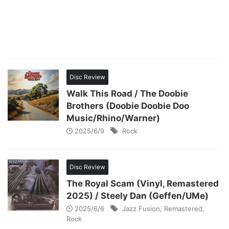
Disc Review
Walk This Road / The Doobie
Brothers (Doobie Doobie Doo
Music/Rhino/Warner)
2025/6/9
Rock
Disc Review
The Royal Scam (Vinyl, Remastered
2025) / Steely Dan (Geffen/UMe)
2025/6/6
Jazz Fusion
,
Remastered
,
Rock