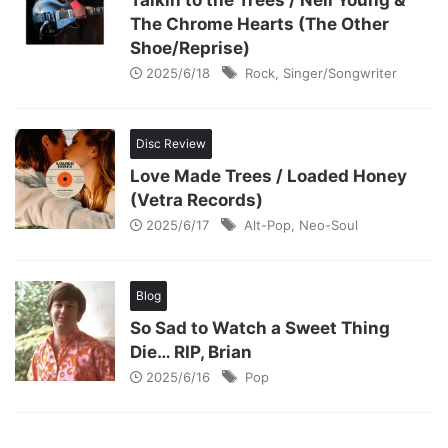
Talkin to the Trees / Neil Young &
The Chrome Hearts (The Other
Shoe/Reprise)
2025/6/18
Rock
,
Singer/Songwriter
Disc Review
Love Made Trees / Loaded Honey
(Vetra Records)
2025/6/17
Alt-Pop
,
Neo-Soul
Blog
So Sad to Watch a Sweet Thing
Die… RIP, Brian
2025/6/16
Pop