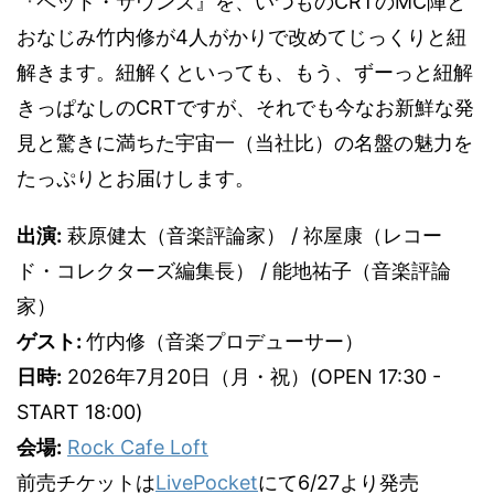
『ペット・サウンズ』を、いつものCRTのMC陣と
おなじみ竹内修が4人がかりで改めてじっくりと紐
解きます。紐解くといっても、もう、ずーっと紐解
きっぱなしのCRTですが、それでも今なお新鮮な発
見と驚きに満ちた宇宙一（当社比）の名盤の魅力を
たっぷりとお届けします。
出演:
萩原健太（音楽評論家） / 祢屋康（レコー
ド・コレクターズ編集長） / 能地祐子（音楽評論
家）
ゲスト:
竹内修（音楽プロデューサー）
日時:
2026年7月20日（月・祝）(OPEN 17:30 -
START 18:00)
会場:
Rock Cafe Loft
前売チケットは
LivePocket
にて6/27より発売