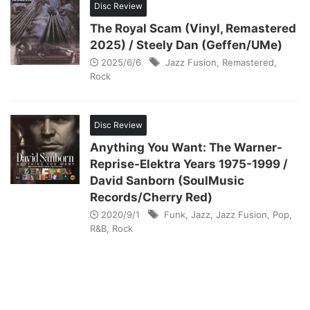
Disc Review
The Royal Scam (Vinyl, Remastered
2025) / Steely Dan (Geffen/UMe)
2025/6/6
Jazz Fusion
,
Remastered
,
Rock
Disc Review
Anything You Want: The Warner-
Reprise-Elektra Years 1975-1999 /
David Sanborn (SoulMusic
Records/Cherry Red)
2020/9/1
Funk
,
Jazz
,
Jazz Fusion
,
Pop
,
R&B
,
Rock