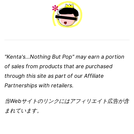
"Kenta's...Nothing But Pop" may earn a portion
of sales from products that are purchased
through this site as part of our Affiliate
Partnerships with retailers.
当Webサイトのリンクにはアフィリエイト広告が含
まれています。