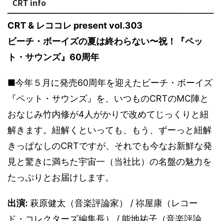
CRT info
CRT & レココレ present vol.303
ビーチ・ボーイズの夏は終わらない〜祝！『ペッ
ト・サウンズ』60周年
■今年５月に発売60周年を迎えたビーチ・ボーイズ
『ペット・サウンズ』を、いつものCRTのMC陣と
おなじみ竹内修が4人がかりで改めてじっくりと紐
解きます。紐解くといっても、もう、ずーっと紐解
きっぱなしのCRTですが、それでも今なお新鮮な発
見と驚きに満ちた宇宙一（当社比）の名盤の魅力を
たっぷりとお届けします。
出演:
萩原健太（音楽評論家） / 祢屋康（レコー
ド・コレクターズ編集長） / 能地祐子（音楽評論