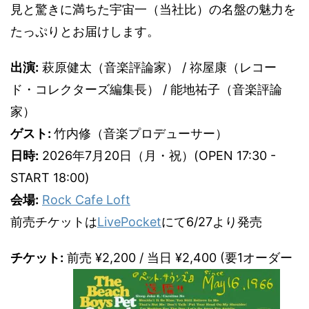
見と驚きに満ちた宇宙一（当社比）の名盤の魅力を
たっぷりとお届けします。
出演:
萩原健太（音楽評論家） / 祢屋康（レコー
ド・コレクターズ編集長） / 能地祐子（音楽評論
家）
ゲスト:
竹内修（音楽プロデューサー）
日時:
2026年7月20日（月・祝）(OPEN 17:30 -
START 18:00)
会場:
Rock Cafe Loft
前売チケットは
LivePocket
にて6/27より発売
チケット:
前売 ¥2,200 / 当日 ¥2,400 (要1オーダー