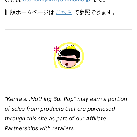
旧版ホームページは
こちら
で参照できます。
"Kenta's...Nothing But Pop" may earn a portion
of sales from products that are purchased
through this site as part of our Affiliate
Partnerships with retailers.