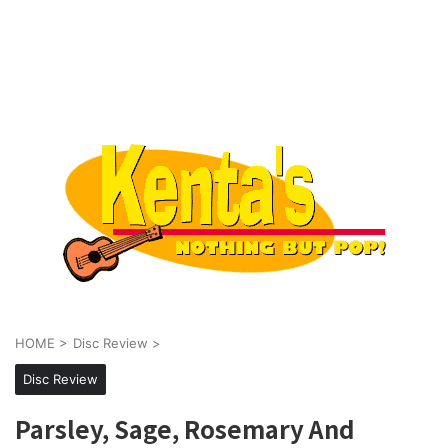
HOME
>
Disc Review
>
Disc Review
Parsley, Sage, Rosemary And