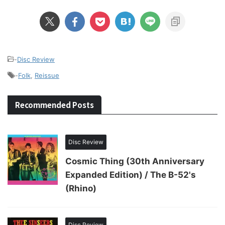
-
Disc Review
-
Folk
,
Reissue
Recommended Posts
Disc Review
Cosmic Thing (30th Anniversary
Expanded Edition) / The B-52's
(Rhino)
Disc Review