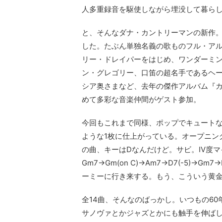
人多重録音を駆使しながら埋没して暮ら
と、そんなダナ・カントリーマンの新作
した。たぶん単独名義の歌ものフル・アル
リー・ドレイパーをはじめ、ワンダーミ
ン・グレゴリー、口笛の超名手であるヘ
シア奥さまなど、去年の傑作アルバム『
めて多彩な音楽仲間がゲスト参加。
今回もこれまで同様、ポップでキュート
ような1枚に仕上がっている。オープニン
の曲、キーはDなんだけど。サビ。Ⅳ度マ
Gm7→Gm(on C)→Am7→D7(-5)→Gm
ーミーに行き来する。もう、こういう黄金
全14曲、そんなのばっかし。いつもの6
サノヴァとかジャズとかにも触手を伸ばし