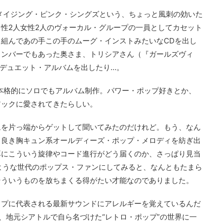
アメイジング・ピンク・シングズという、ちょっと風刺の効いた
性2人女性2人のヴォーカル・グループの一員としてカセット
組んであの手この手のムーグ・インストみたいなCDを出し
メンバーでもあった奥さま、トリシアさん（『ガールズヴィ
デュエット・アルバムを出したり…。
ら本格的にソロでもアルバム制作。パワー・ポップ好きとか、
アックに愛されてきたらしい。
ムを片っ端からゲットして聞いてみたのだけれど。もう、なん
き良き胸キュン系オールディーズ・ポップ・メロディを紡ぎ出
耳にこういう旋律やコード進行がどう届くのか、さっぱり見当
ような世代のポップス・ファンにしてみると、なんともたまら
そういうものを放ちまくる得がたい才能なのでありました。
ップに代表される最新サウンドにアレルギーを覚えているんだ
ず、地元シアトルで自ら名づけた“レトロ・ポップ”の世界に一