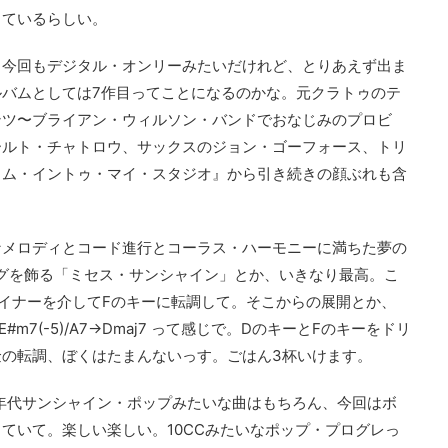
しているらしい。
。今回もデジタル・オンリーみたいだけれど、とりあえず出ま
バムとしては7作目ってことになるのかな。元クラトゥのテ
ンツ〜ブライアン・ウィルソン・バンドでおなじみのプロビ
ールト・チャトロウ、サックスのジョン・ゴーフォース、トリ
カム・イントゥ・マイ・スタジオ』から引き続きの顔ぶれも含
なメロディとコード進行とコーラス・ハーモニーに満ちた夢の
グを飾る「ミセス・サンシャイン」とか、いきなり最高。こ
イナーを介してFのキーに転調して。そこからの展開とか、
7→E#m7(-5)/A7→Dmaj7 って感じで。DのキーとFのキーをドリ
の転調、ぼくはたまんないっす。ごはん3杯いけます。
0年代サンシャイン・ポップみたいな曲はもちろん、今回はボ
ていて。楽しい楽しい。10CCみたいなポップ・プログレっ