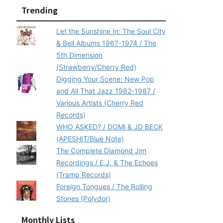
Trending
Let the Sunshine In: The Soul City
& Bell Albums 1967-1974 / The
5th Dimension
(Strawberry/Cherry Red)
Digging Your Scene: New Pop
and All That Jazz 1982-1987 /
Various Artists (Cherry Red
Records)
WHO ASKED? / DOMi & JD BECK
(APESHIT/Blue Note)
The Complete Diamond Jim
Recordings / E.J. & The Echoes
(Tramp Records)
Foreign Tongues / The Rolling
Stones (Polydor)
Monthly Lists