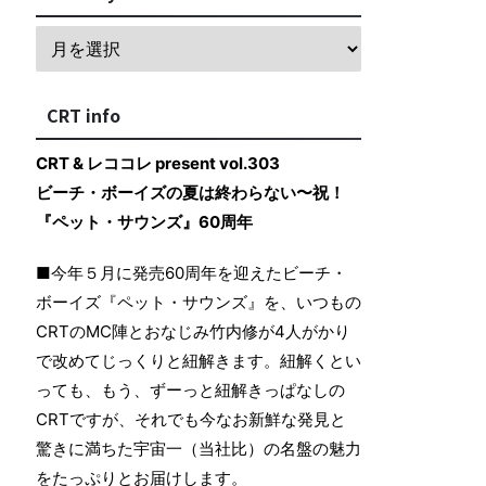
CRT info
CRT & レココレ present vol.303
ビーチ・ボーイズの夏は終わらない〜祝！
『ペット・サウンズ』60周年
■今年５月に発売60周年を迎えたビーチ・
ボーイズ『ペット・サウンズ』を、いつもの
CRTのMC陣とおなじみ竹内修が4人がかり
で改めてじっくりと紐解きます。紐解くとい
っても、もう、ずーっと紐解きっぱなしの
CRTですが、それでも今なお新鮮な発見と
驚きに満ちた宇宙一（当社比）の名盤の魅力
をたっぷりとお届けします。