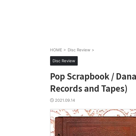
HOME
>
Disc Review
>
Disc Review
Pop Scrapbook / Dan
Records and Tapes)
2021.09.14