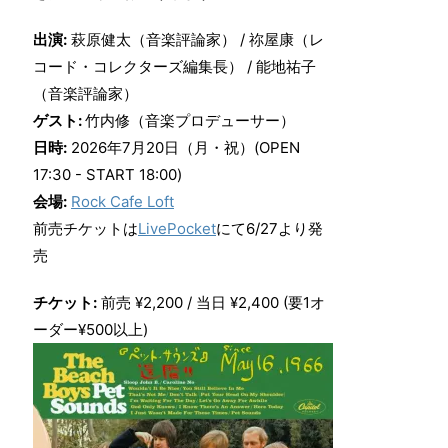
出演:
萩原健太（音楽評論家） / 祢屋康（レ
コード・コレクターズ編集長） / 能地祐子
（音楽評論家）
ゲスト:
竹内修（音楽プロデューサー）
日時:
2026年7月20日（月・祝）(OPEN
17:30 - START 18:00)
会場:
Rock Cafe Loft
前売チケットは
LivePocket
にて6/27より発
売
チケット:
前売 ¥2,200 / 当日 ¥2,400 (要1オ
ーダー¥500以上)