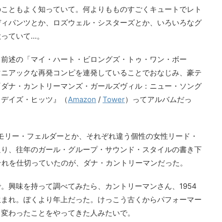
のこともよく知っていて。何よりもものすごくキュートでレト
ディパンツとか、ロズウェル・シスターズとか、いろいろなグ
っていて…。
う前述の「マイ・ハート・ビロングズ・トゥ・ワン・ボー
マニアックな再発コンピを連発していることでおなじみ、豪テ
『ダナ・カントリーマンズ・ガールズヴィル：ニュー・ソング
タデイズ・ヒッツ』（
Amazon
/
Tower
）ってアルバムだっ
モリー・フェルダーとか、それぞれ違う個性の女性リード・
通り、往年のガール・グループ・サウンド・スタイルの書き下
それを仕切っていたのが、ダナ・カントリーマンだった。
。興味を持って調べてみたら、カントリーマンさん、1954
生まれ。ぼくより年上だった。けっこう古くからパフォーマー
ろ変わったことをやってきた人みたいで。