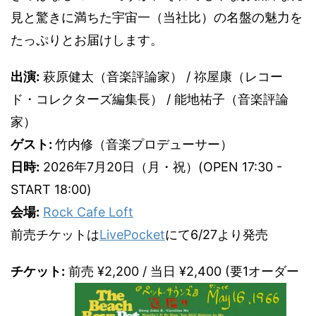
見と驚きに満ちた宇宙一（当社比）の名盤の魅力を
たっぷりとお届けします。
出演:
萩原健太（音楽評論家） / 祢屋康（レコー
ド・コレクターズ編集長） / 能地祐子（音楽評論
家）
ゲスト:
竹内修（音楽プロデューサー）
日時:
2026年7月20日（月・祝）(OPEN 17:30 -
START 18:00)
会場:
Rock Cafe Loft
前売チケットは
LivePocket
にて6/27より発売
チケット:
前売 ¥2,200 / 当日 ¥2,400 (要1オーダー