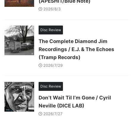
(APESHIT/Blue Note)
2026/8/3
Disc Review
The Complete Diamond Jim
Recordings / E.J. & The Echoes
(Tramp Records)
2026/7/29
Disc Review
Don’t Wait Til I’m Gone / Cyril
Neville (DICE LAB)
2026/7/27