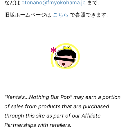
などは
otonano@fmyokohama.jp
まで。
旧版ホームページは
こちら
で参照できます。
"Kenta's...Nothing But Pop" may earn a portion
of sales from products that are purchased
through this site as part of our Affiliate
Partnerships with retailers.