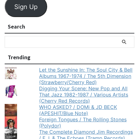
Sign Up
Search
Trending
Let the Sunshine In: The Soul City & Bell
Albums 1967-1974 / The 5th Dimension
(Strawberry/Cherry Red)
Digging Your Scene: New Pop and All
That Jazz 1982-1987 / Various Artists
(Cherry Red Records)
WHO ASKED? / DOMi & JD BECK
(APESHIT/Blue Note)
Foreign Tongues / The Rolling Stones
(Polydor)
The Complete Diamond Jim Recordings
/ E.J. & The Echoes (Tramp Records)