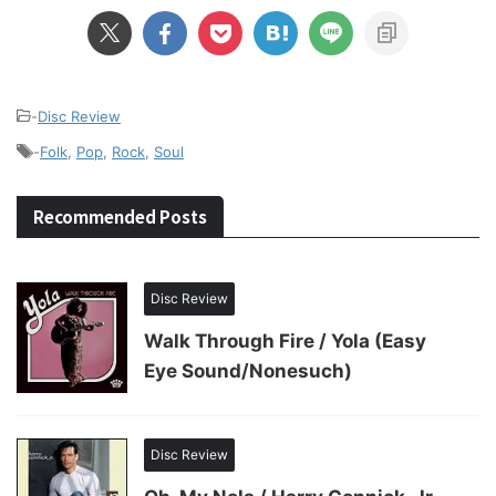
-
Disc Review
-
Folk
,
Pop
,
Rock
,
Soul
Recommended Posts
Disc Review
Walk Through Fire / Yola (Easy
Eye Sound/Nonesuch)
Disc Review