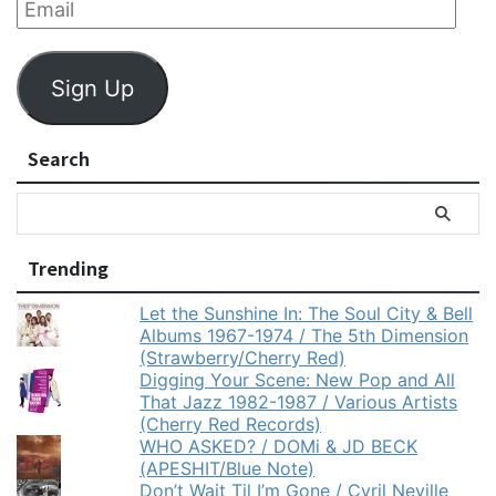
Sign Up
Search
Trending
Let the Sunshine In: The Soul City & Bell
Albums 1967-1974 / The 5th Dimension
(Strawberry/Cherry Red)
Digging Your Scene: New Pop and All
That Jazz 1982-1987 / Various Artists
(Cherry Red Records)
WHO ASKED? / DOMi & JD BECK
(APESHIT/Blue Note)
Don’t Wait Til I’m Gone / Cyril Neville