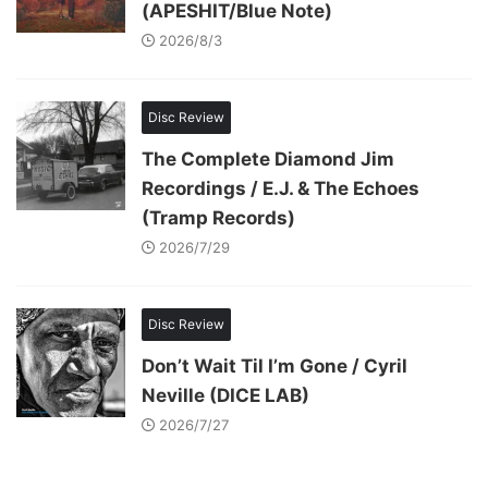
(APESHIT/Blue Note)
2026/8/3
Disc Review
The Complete Diamond Jim
Recordings / E.J. & The Echoes
(Tramp Records)
2026/7/29
Disc Review
Don’t Wait Til I’m Gone / Cyril
Neville (DICE LAB)
2026/7/27