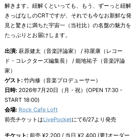
解きます。紐解くといっても、もう、ずーっと紐解
きっぱなしのCRTですが、それでも今なお新鮮な発
見と驚きに満ちた宇宙一（当社比）の名盤の魅力を
たっぷりとお届けします。
出演:
萩原健太（音楽評論家） / 祢屋康（レコー
ド・コレクターズ編集長） / 能地祐子（音楽評論
家）
ゲスト:
竹内修（音楽プロデューサー）
日時:
2026年7月20日（月・祝）(OPEN 17:30 -
START 18:00)
会場:
Rock Cafe Loft
前売チケットは
LivePocket
にて6/27より発売
チケット:
前売 ¥2,200 / 当日 ¥2,400 (要1オーダー