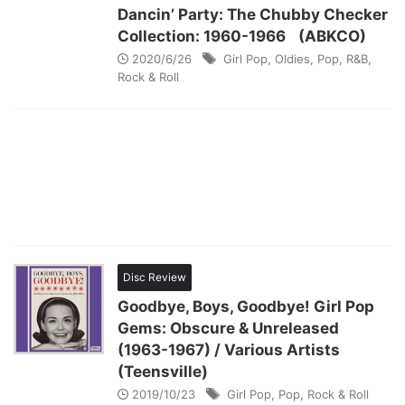
Dancin’ Party: The Chubby Checker
Collection: 1960-1966 (ABKCO)
2020/6/26
Girl Pop
,
Oldies
,
Pop
,
R&B
,
Rock & Roll
Disc Review
Goodbye, Boys, Goodbye! Girl Pop
Gems: Obscure & Unreleased
(1963-1967) / Various Artists
(Teensville)
2019/10/23
Girl Pop
,
Pop
,
Rock & Roll