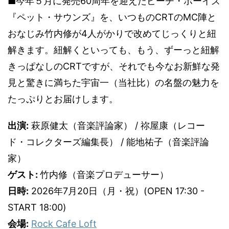
■今年５月に発売60周年を迎えたビーチ・ボーイズ
『ペット・サウンズ』を、いつものCRTのMC陣と
おなじみ竹内修が4人がかりで改めてじっくりと紐
解きます。紐解くといっても、もう、ずーっと紐解
きっぱなしのCRTですが、それでも今なお新鮮な発
見と驚きに満ちた宇宙一（当社比）の名盤の魅力を
たっぷりとお届けします。
出演:
萩原健太（音楽評論家） / 祢屋康（レコー
ド・コレクターズ編集長） / 能地祐子（音楽評論
家）
ゲスト:
竹内修（音楽プロデューサー）
日時:
2026年7月20日（月・祝）(OPEN 17:30 -
START 18:00)
会場:
Rock Cafe Loft