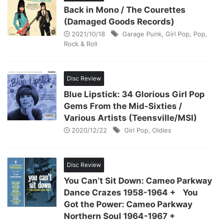
Back in Mono / The Courettes
(Damaged Goods Records)
2021/10/18
Garage Punk
,
Girl Pop
,
Pop
,
Rock & Roll
Disc Review
Blue Lipstick: 34 Glorious Girl Pop
Gems From the Mid-Sixties /
Various Artists (Teensville/MSI)
2020/12/22
Girl Pop
,
Oldies
Disc Review
You Can’t Sit Down: Cameo Parkway
Dance Crazes 1958-1964 + You
Got the Power: Cameo Parkway
Northern Soul 1964-1967 +