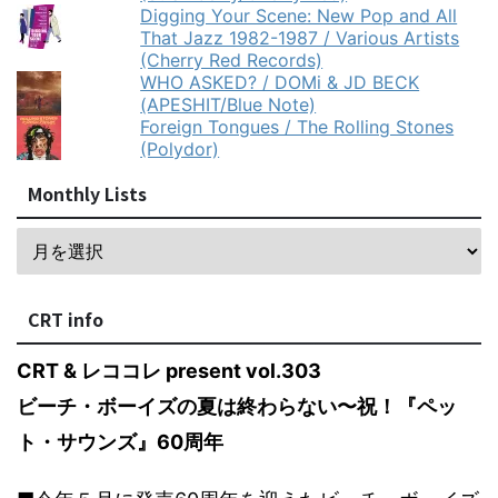
Digging Your Scene: New Pop and All
That Jazz 1982-1987 / Various Artists
(Cherry Red Records)
WHO ASKED? / DOMi & JD BECK
(APESHIT/Blue Note)
Foreign Tongues / The Rolling Stones
(Polydor)
Monthly Lists
CRT info
CRT & レココレ present vol.303
ビーチ・ボーイズの夏は終わらない〜祝！『ペッ
ト・サウンズ』60周年