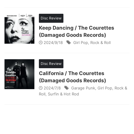
Disc Review
Keep Dancing / The Courettes
(Damaged Goods Records)
2024/9/18
Girl Pop
,
Rock & Roll
Disc Review
California / The Courettes
(Damaged Goods Records)
2024/7/8
Garage Punk
,
Girl Pop
,
Rock &
Roll
,
Surfin & Hot Rod