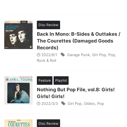
Disc Review
Back In Mono: B-Sides & Outtakes /
The Courettes (Damaged Goods
Records)
2022/6/1
Garage Punk
,
Girl Pop
,
Pop
,
Rock & Roll
Feature
Playlist
Nothing But Pop File, vol.8: Girls!
Girls! Girls!
2022/3/3
Girl Pop
,
Oldies
,
Pop
Disc Review