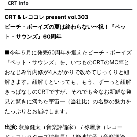
CRT info
CRT & レココレ present vol.303
ビーチ・ボーイズの夏は終わらない〜祝！『ペッ
ト・サウンズ』60周年
■今年５月に発売60周年を迎えたビーチ・ボーイズ
『ペット・サウンズ』を、いつものCRTのMC陣と
おなじみ竹内修が4人がかりで改めてじっくりと紐
解きます。紐解くといっても、もう、ずーっと紐解
きっぱなしのCRTですが、それでも今なお新鮮な発
見と驚きに満ちた宇宙一（当社比）の名盤の魅力を
たっぷりとお届けします。
出演:
萩原健太（音楽評論家） / 祢屋康（レコー
ド・コレクターズ編集長） / 能地祐子（音楽評論