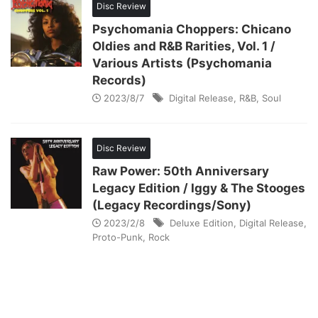
Disc Review
Psychomania Choppers: Chicano
Oldies and R&B Rarities, Vol. 1 /
Various Artists (Psychomania
Records)
2023/8/7
Digital Release
,
R&B
,
Soul
Disc Review
Raw Power: 50th Anniversary
Legacy Edition / Iggy & The Stooges
(Legacy Recordings/Sony)
2023/2/8
Deluxe Edition
,
Digital Release
,
Proto-Punk
,
Rock