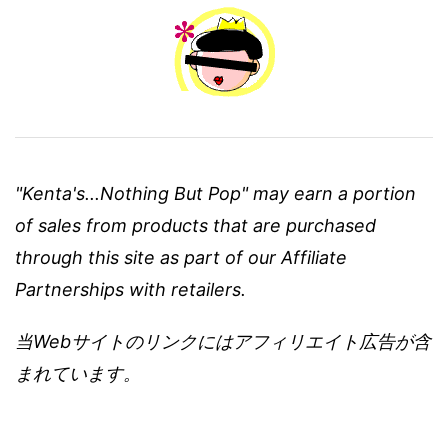
"Kenta's...Nothing But Pop" may earn a portion
of sales from products that are purchased
through this site as part of our Affiliate
Partnerships with retailers.
当Webサイトのリンクにはアフィリエイト広告が含
まれています。