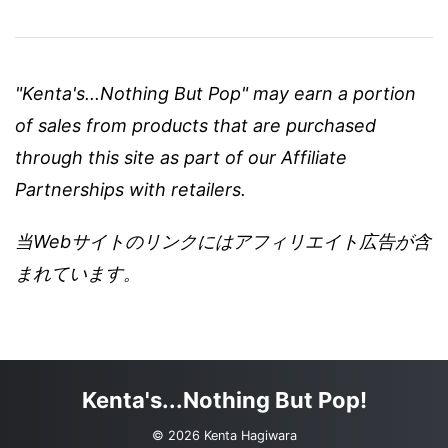
"Kenta's...Nothing But Pop" may earn a portion
of sales from products that are purchased
through this site as part of our Affiliate
Partnerships with retailers.
当Webサイトのリンクにはアフィリエイト広告が含
まれています。
Kenta's...Nothing But Pop!
© 2026 Kenta Hagiwara