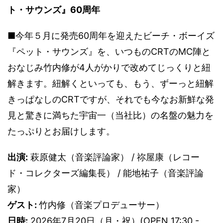
ト・サウンズ』60周年
■今年５月に発売60周年を迎えたビーチ・ボーイズ
『ペット・サウンズ』を、いつものCRTのMC陣と
おなじみ竹内修が4人がかりで改めてじっくりと紐
解きます。紐解くといっても、もう、ずーっと紐解
きっぱなしのCRTですが、それでも今なお新鮮な発
見と驚きに満ちた宇宙一（当社比）の名盤の魅力を
たっぷりとお届けします。
出演:
萩原健太（音楽評論家） / 祢屋康（レコー
ド・コレクターズ編集長） / 能地祐子（音楽評論
家）
ゲスト:
竹内修（音楽プロデューサー）
日時:
2026年7月20日（月・祝）(OPEN 17:30 -