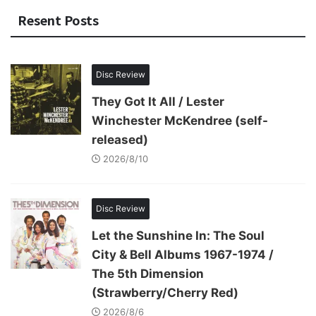
Resent Posts
Disc Review
They Got It All / Lester
Winchester McKendree (self-
released)
2026/8/10
Disc Review
Let the Sunshine In: The Soul
City & Bell Albums 1967-1974 /
The 5th Dimension
(Strawberry/Cherry Red)
2026/8/6