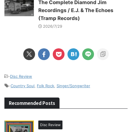
The Complete Diamond Jim
Recordings / E.J. & The Echoes
(Tramp Records)
2026/7/29
-
Disc Review
-
Country Soul
,
Folk Rock
,
Singer/Songwriter
Recommended Posts
Disc Review