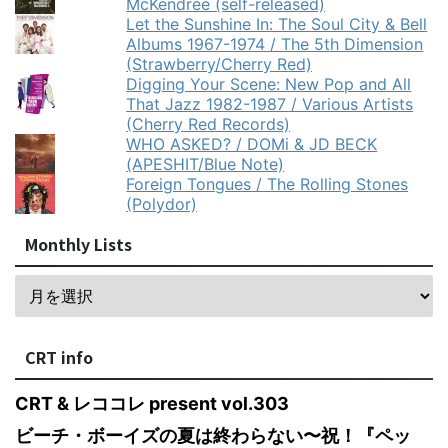
McKendree (self-released)
Let the Sunshine In: The Soul City & Bell
Albums 1967-1974 / The 5th Dimension
(Strawberry/Cherry Red)
Digging Your Scene: New Pop and All
That Jazz 1982-1987 / Various Artists
(Cherry Red Records)
WHO ASKED? / DOMi & JD BECK
(APESHIT/Blue Note)
Foreign Tongues / The Rolling Stones
(Polydor)
Monthly Lists
CRT info
CRT & レココレ present vol.303
ビーチ・ボーイズの夏は終わらない〜祝！『ペッ