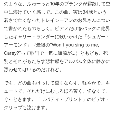
のような、ふわーっと10年のブランクが霧散して空
中に溶けていく感じで。この曲、実は34歳という
若さで亡くなったトレイシーアンのお兄さんについ
て書かれたものらしく。ピアノだけをバックに他界
したキャリー・ランダーに歌いかけた「シュガー・
アーモンド」（最後の“Won't you sing to me,
Carey?”って歌詞で一気に涙腺が…）ともども、死
別とそれがもたらす悲壮感をアルバム全体に静かに
漂わせてはいるのだけれど。
でも、どの曲もけっして重くならず。軽やかで、キ
ュートで、それだけにむしろほろ苦く、切なくて。
ぐっときます。「リバティ・プリント」のビデオ・
クリップも泣けます。