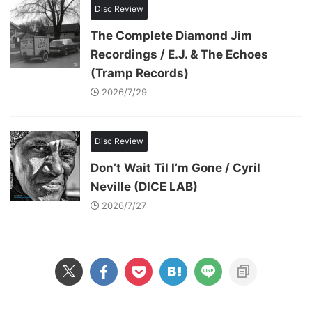
Disc Review
The Complete Diamond Jim
Recordings / E.J. & The Echoes
(Tramp Records)
2026/7/29
Disc Review
Don’t Wait Til I’m Gone / Cyril
Neville (DICE LAB)
2026/7/27