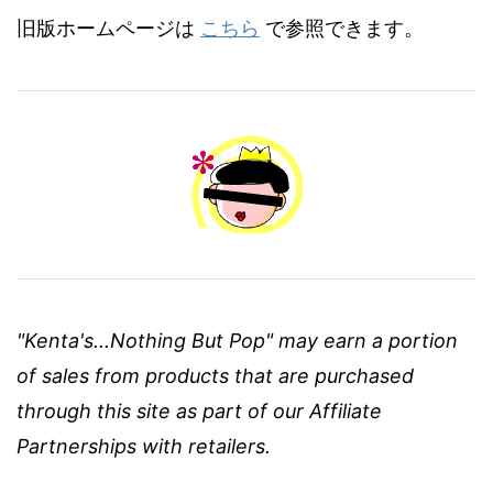
旧版ホームページは
こちら
で参照できます。
"Kenta's...Nothing But Pop" may earn a portion
of sales from products that are purchased
through this site as part of our Affiliate
Partnerships with retailers.