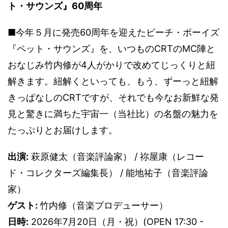
ト・サウンズ』60周年
■今年５月に発売60周年を迎えたビーチ・ボーイズ
『ペット・サウンズ』を、いつものCRTのMC陣と
おなじみ竹内修が4人がかりで改めてじっくりと紐
解きます。紐解くといっても、もう、ずーっと紐解
きっぱなしのCRTですが、それでも今なお新鮮な発
見と驚きに満ちた宇宙一（当社比）の名盤の魅力を
たっぷりとお届けします。
出演:
萩原健太（音楽評論家） / 祢屋康（レコー
ド・コレクターズ編集長） / 能地祐子（音楽評論
家）
ゲスト:
竹内修（音楽プロデューサー）
日時:
2026年7月20日（月・祝）(OPEN 17:30 -