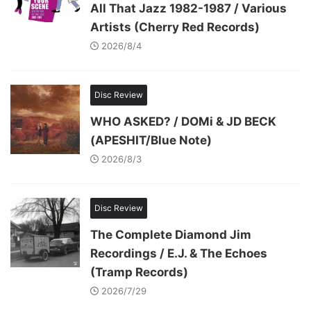
All That Jazz 1982-1987 / Various
Artists (Cherry Red Records)
2026/8/4
Disc Review
WHO ASKED? / DOMi & JD BECK
(APESHIT/Blue Note)
2026/8/3
Disc Review
The Complete Diamond Jim
Recordings / E.J. & The Echoes
(Tramp Records)
2026/7/29