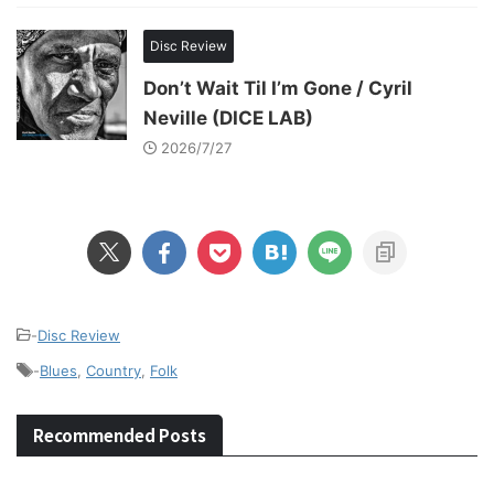
Disc Review
Don’t Wait Til I’m Gone / Cyril
Neville (DICE LAB)
2026/7/27
-
Disc Review
-
Blues
,
Country
,
Folk
Recommended Posts