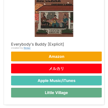
Everybody's Buddy [Explicit]
created by
Rinker
Amazon
メルカリ
Apple Music/iTunes
Little Village