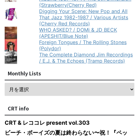
(Strawberry/Cherry Red)
Digging Your Scene: New Pop and All
That Jazz 1982-1987 / Various Artists
(Cherry Red Records)
WHO ASKED? / DOMi & JD BECK
(APESHIT/Blue Note)
Foreign Tongues / The Rolling Stones
(Polydor)
The Complete Diamond Jim Recordings
/ E.J. & The Echoes (Tramp Records)
Monthly Lists
CRT info
CRT & レココレ present vol.303
ビーチ・ボーイズの夏は終わらない〜祝！『ペッ