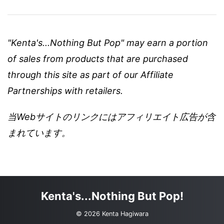
"Kenta's...Nothing But Pop" may earn a portion
of sales from products that are purchased
through this site as part of our Affiliate
Partnerships with retailers.
当Webサイトのリンクにはアフィリエイト広告が含
まれています。
Kenta's...Nothing But Pop!
© 2026 Kenta Hagiwara