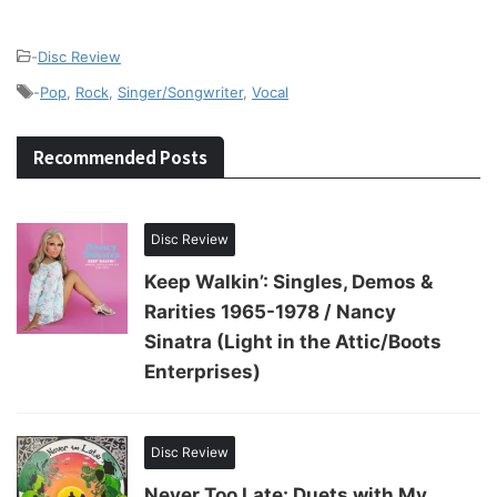
-
Disc Review
-
Pop
,
Rock
,
Singer/Songwriter
,
Vocal
Recommended Posts
Disc Review
Keep Walkin’: Singles, Demos &
Rarities 1965-1978 / Nancy
Sinatra (Light in the Attic/Boots
Enterprises)
Disc Review
Never Too Late: Duets with My