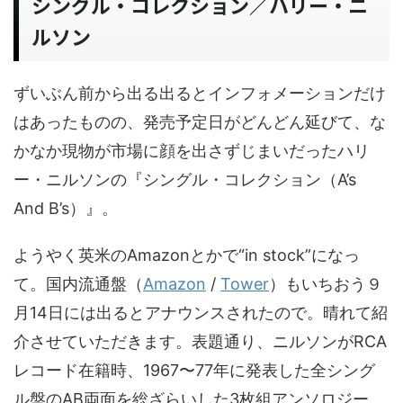
シングル・コレクション／ハリー・ニ
ルソン
ずいぶん前から出る出るとインフォメーションだけ
はあったものの、発売予定日がどんどん延びて、な
かなか現物が市場に顔を出さずじまいだったハリ
ー・ニルソンの『シングル・コレクション（A’s
And B’s）』。
ようやく英米のAmazonとかで“in stock”になっ
て。国内流通盤（
Amazon
/
Tower
）もいちおう９
月14日には出るとアナウンスされたので。晴れて紹
介させていただきます。表題通り、ニルソンがRCA
レコード在籍時、1967〜77年に発表した全シング
ル盤のAB両面を総ざらいした3枚組アンソロジー。