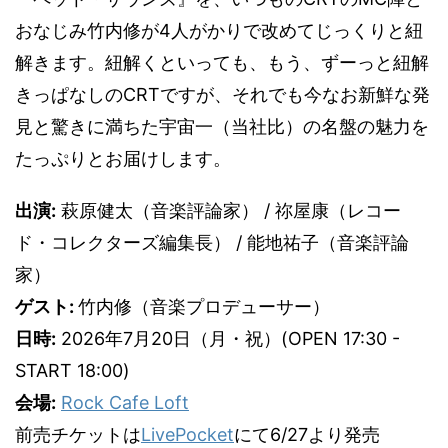
おなじみ竹内修が4人がかりで改めてじっくりと紐
解きます。紐解くといっても、もう、ずーっと紐解
きっぱなしのCRTですが、それでも今なお新鮮な発
見と驚きに満ちた宇宙一（当社比）の名盤の魅力を
たっぷりとお届けします。
出演:
萩原健太（音楽評論家） / 祢屋康（レコー
ド・コレクターズ編集長） / 能地祐子（音楽評論
家）
ゲスト:
竹内修（音楽プロデューサー）
日時:
2026年7月20日（月・祝）(OPEN 17:30 -
START 18:00)
会場:
Rock Cafe Loft
前売チケットは
LivePocket
にて6/27より発売