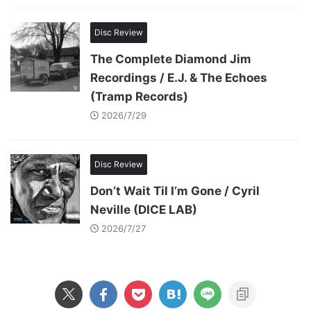
Disc Review
The Complete Diamond Jim
Recordings / E.J. & The Echoes
(Tramp Records)
2026/7/29
Disc Review
Don’t Wait Til I’m Gone / Cyril
Neville (DICE LAB)
2026/7/27