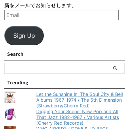
新をメールでお知らせします。
Sign Up
Search
Trending
Let the Sunshine In: The Soul City & Bell
Albums 1967-1974 / The 5th Dimension
(Strawberry/Cherry Red)
Digging Your Scene: New Pop and All
That Jazz 1982-1987 / Various Artists
(Cherry Red Records)
WHO ASKED? / DOMi & JD BECK