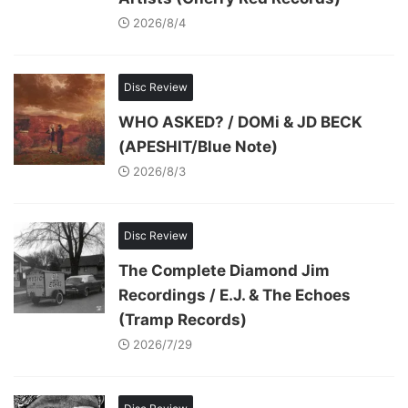
2026/8/4
Disc Review
WHO ASKED? / DOMi & JD BECK
(APESHIT/Blue Note)
2026/8/3
Disc Review
The Complete Diamond Jim
Recordings / E.J. & The Echoes
(Tramp Records)
2026/7/29