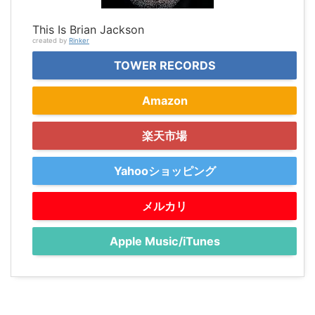
This Is Brian Jackson
created by
Rinker
TOWER RECORDS
Amazon
楽天市場
Yahooショッピング
メルカリ
Apple Music/iTunes