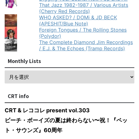
That Jazz 1982-1987 / Various Artists
(Cherry Red Records)
WHO ASKED? / DOMi & JD BECK
(APESHIT/Blue Note)
Foreign Tongues / The Rolling Stones
(Polydor)
The Complete Diamond Jim Recordings
/ E.J. & The Echoes (Tramp Records)
Monthly Lists
CRT info
CRT & レココレ present vol.303
ビーチ・ボーイズの夏は終わらない〜祝！『ペッ
ト・サウンズ』60周年