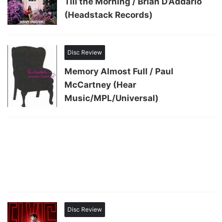
Till the Morning / Brian D’Addario
(Headstack Records)
Disc Review
Memory Almost Full / Paul
McCartney (Hear
Music/MPL/Universal)
Disc Review