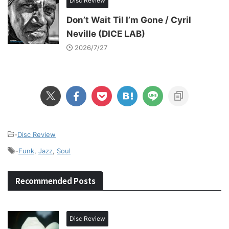
Disc Review
Don’t Wait Til I’m Gone / Cyril
Neville (DICE LAB)
2026/7/27
-
Disc Review
-
Funk
,
Jazz
,
Soul
Recommended Posts
Disc Review