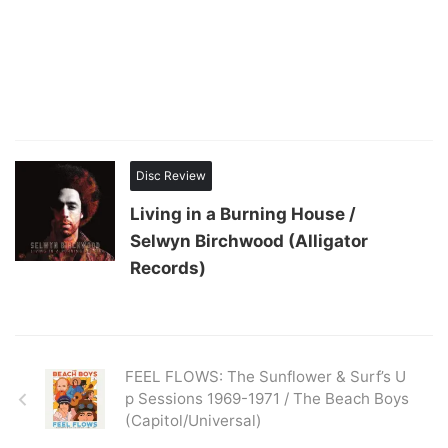
Disc Review
Living in a Burning House /
Selwyn Birchwood (Alligator
Records)
FEEL FLOWS: The Sunflower & Surf’s U
p Sessions 1969-1971 / The Beach Boys
(Capitol/Universal)