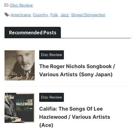
-
Disc Review
-
Americana
,
Country
,
Folk
,
Jazz
,
Singer/Songwriter
Recommended Posts
Disc Review
The Roger Nichols Songbook /
Various Artists (Sony Japan)
Disc Review
Califia: The Songs Of Lee
Hazlewood / Various Artists
(Ace)