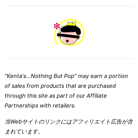
"Kenta's...Nothing But Pop" may earn a portion
of sales from products that are purchased
through this site as part of our Affiliate
Partnerships with retailers.
当Webサイトのリンクにはアフィリエイト広告が含
まれています。