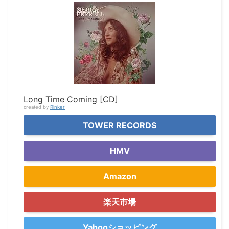
Long Time Coming [CD]
created by
Rinker
TOWER RECORDS
HMV
Amazon
楽天市場
Yahooショッピング