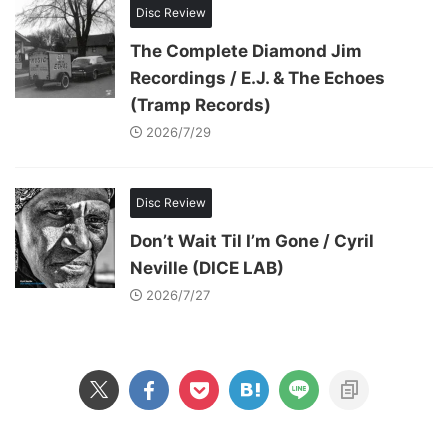
Disc Review
The Complete Diamond Jim
Recordings / E.J. & The Echoes
(Tramp Records)
2026/7/29
Disc Review
Don’t Wait Til I’m Gone / Cyril
Neville (DICE LAB)
2026/7/27