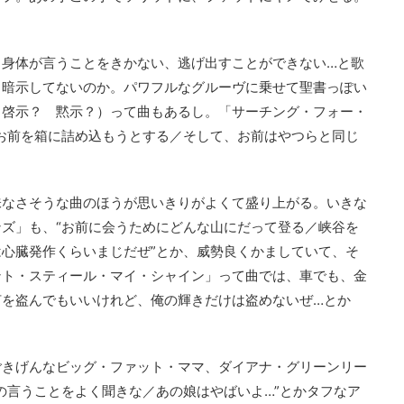
、身体が言うことをきかない、逃げ出すことができない…と歌
も暗示してないのか。パワフルなグルーヴに乗せて聖書っぽい
（啓示？ 黙示？）って曲もあるし。「サーチング・フォー・
お前を箱に詰め込もうとする／そして、お前はやつらと同じ
。
味なさそうな曲のほうが思いきりがよくて盛り上がる。いきな
ズ」も、“お前に会うためにどんな山にだって登る／峡谷を
心臓発作くらいまじだぜ”とか、威勢良くかましていて、そ
ント・スティール・マイ・シャイン」って曲では、車でも、金
何を盗んでもいいけれど、俺の輝きだけは盗めないぜ…とか
ごきげんなビッグ・ファット・ママ、ダイアナ・グリーンリー
の言うことをよく聞きな／あの娘はやばいよ…”とかタフなア