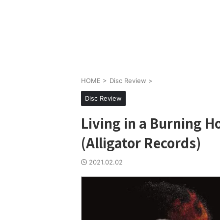
HOME
>
Disc Review
>
Disc Review
Living in a Burning 
(Alligator Records)
2021.02.02