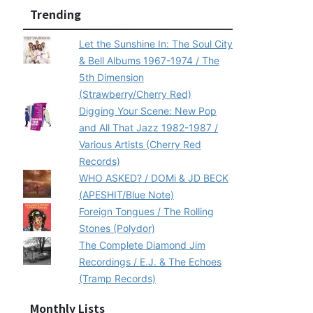
Trending
Let the Sunshine In: The Soul City
& Bell Albums 1967-1974 / The
5th Dimension
(Strawberry/Cherry Red)
Digging Your Scene: New Pop
and All That Jazz 1982-1987 /
Various Artists (Cherry Red
Records)
WHO ASKED? / DOMi & JD BECK
(APESHIT/Blue Note)
Foreign Tongues / The Rolling
Stones (Polydor)
The Complete Diamond Jim
Recordings / E.J. & The Echoes
(Tramp Records)
Monthly Lists