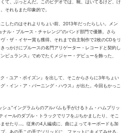
よくて、ぶっとんだ。このビデオでは、靴、はいてるけど、け
て。それもまた印象的で。
こしたのはそれよりちょい前、2013年だったらしい。メン
ョナル・ブルース・チャレンジ”のバンド部門で優勝。さら
ヴ・ザ・イヤー賞も獲得。それまで自主制作で2枚のCDをリ
をきっかけにブルースの名門アリゲーター・レコードと契約し
アンビュランス』でめでたくメジャー・デビューを飾った、
ピック・ユア・ポイズン』を出して、そこからさらに3年ちょい
ング・イン・ア・バーニング・ハウス』が出た。今回もかっこ
ッシュ”イングラムらのアルバムも手がけるトム・ハムブリッ
ティールのダブル・トラックでリフをぶちかましたり、そこ
ませたり…。従来の4人編成に、曲によってキーボードも加
ップ。あの手この手でソリッドに、ファットにキメてみせる。