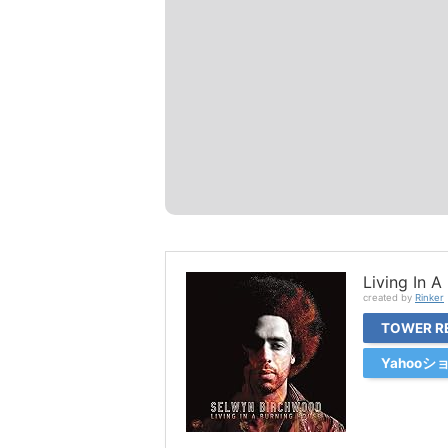
Living In 
created by
Rinker
TOWER R
Yahoo