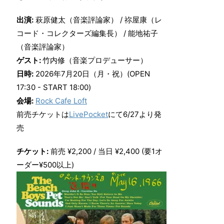
出演:
萩原健太（音楽評論家） / 祢屋康（レ
コード・コレクターズ編集長） / 能地祐子
（音楽評論家）
ゲスト:
竹内修（音楽プロデューサー）
日時:
2026年7月20日（月・祝）(OPEN
17:30 - START 18:00)
会場:
Rock Cafe Loft
前売チケットは
LivePocket
にて6/27より発
売
チケット:
前売 ¥2,200 / 当日 ¥2,400 (要1オ
ーダー¥500以上)