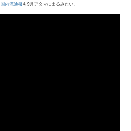
、
国内流通盤
も9月アタマに出るみたい。