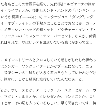
た有名どころの音源群を経て、先代(笑)ニルヴァーナの静か
マイ・ライフ」とか、後期セカンド・ハンドの「ハンギン・オ
というか初期イエスみたいなモンタージュの「ダングリング・
レイ・オブ・ライト」の下敷きにしたことでおなじみ、カーテ
か、メディシン・ヘッドの初ヒット「ピクチャー・イン・ザ・
ド・ソックスの「ミスター・テン・パーセント」なんか、針音
それはそれで、やばいレア音源聞いている感じがあって楽し
々にメインストリームとクロスしていく感じがじわじわ伝わっ
ではシンガー・ソングライターとかがブームになって、ニュ
て、音楽シーンの手触りが大きく変わろうとしていたわけだけ
が、静かに、しかし確実に進行していたんだなぁ、と。
ズとか、ホリーズとか、アトミック・ルースターとか、ムーヴ
か、マグナ・カルタとか、クレシダとか、キンクスとか、コリ
クォとか、その辺も入っているらしい。早く聞きたいです。特