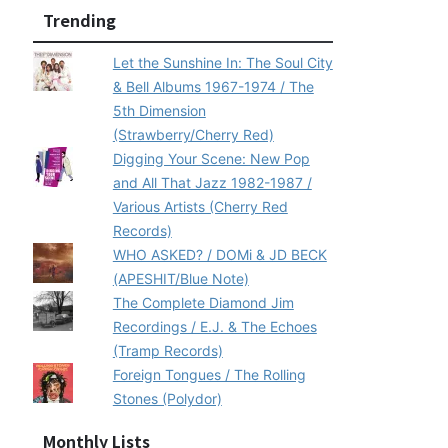
Trending
Let the Sunshine In: The Soul City
& Bell Albums 1967-1974 / The
5th Dimension
(Strawberry/Cherry Red)
Digging Your Scene: New Pop
and All That Jazz 1982-1987 /
Various Artists (Cherry Red
Records)
WHO ASKED? / DOMi & JD BECK
(APESHIT/Blue Note)
The Complete Diamond Jim
Recordings / E.J. & The Echoes
(Tramp Records)
Foreign Tongues / The Rolling
Stones (Polydor)
Monthly Lists