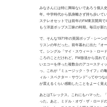
みなさんには特に興味ないであろう個人史で
年。中学時代から肌身離さず持ち歩いてい
ステレオセットでは前年のFM東京開局で
もう洋楽ポップス三昧の時期。毎日が新
で、そんな1971年の英国ポップ・シー
リスンの年だった。前年暮れに出た『オ
て。シングル「マイ・スウィート・ロー
ころのことだけれど。FM放送から流れて
いエコーを伴った複数台のアコースティ
っ、これが『ミュージック・ライフ』の亀
ィル・スペクター・サウンド”ってやつな
が震えるくらい感動したことをよーく覚
あとはT.レックス。これにもハマった。
った。あと、ミドル・オヴ・ザ・ロードの「チピチ