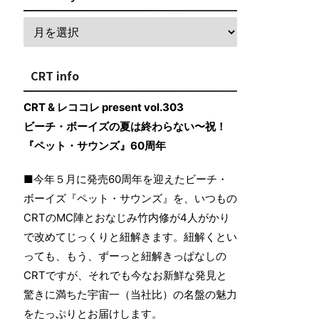
CRT info
CRT & レココレ present vol.303
ビーチ・ボーイズの夏は終わらない〜祝！
『ペット・サウンズ』60周年
■今年５月に発売60周年を迎えたビーチ・
ボーイズ『ペット・サウンズ』を、いつもの
CRTのMC陣とおなじみ竹内修が4人がかり
で改めてじっくりと紐解きます。紐解くとい
っても、もう、ずーっと紐解きっぱなしの
CRTですが、それでも今なお新鮮な発見と
驚きに満ちた宇宙一（当社比）の名盤の魅力
をたっぷりとお届けします。