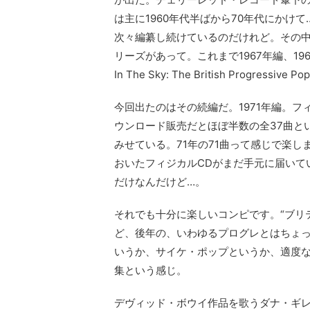
は主に1960年代半ばから70年代にかけ
次々編纂し続けているのだけれど。その中に“The Br
リーズがあって。これまで1967年編、196
In The Sky: The British Progress
今回出たのはその続編だ。1971年編。フ
ウンロード販売だとほぼ半数の全37曲と
みせている。71年の71曲って感じで楽
おいたフィジカルCDがまだ手元に届いて
だけなんだけど…。
それでも十分に楽しいコンピです。“ブリ
ど、後年の、いわゆるプログレとはちょ
いうか、サイケ・ポップというか、適度
集という感じ。
デヴィッド・ボウイ作品を歌うダナ・ギ