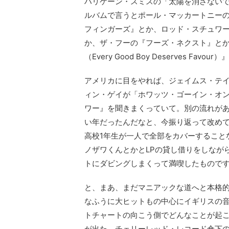
ハリケーン・スミスの「太陽を消さないで（Do
ルバムで言うとポール・マッカートニー
フィンガーズ』とか、ロッド・スチュワ
か、ザ・フーの『フーズ・ネクスト』とか
（Every Good Boy Deserves Favou
アメリカに目をやれば、ジェイムス・テ
ィン・ゲイが「ホワッツ・ゴーイン・オ
ワー』を聞きまくっていて。別の流れが
い年だったんだなと、今振り返って改め
高校1年生が一人で全部をカバーすること
ノザワくんとかとLPの貸し借りをしながら
トにダビングしまくって満喫したもので
と、まあ、まだマニアックな道へと本格
なふうに大ヒットもの中心にイギリスの音
トチャートの向こう側でどんなことが起
が出た。チェリーレッド・レコード傘下