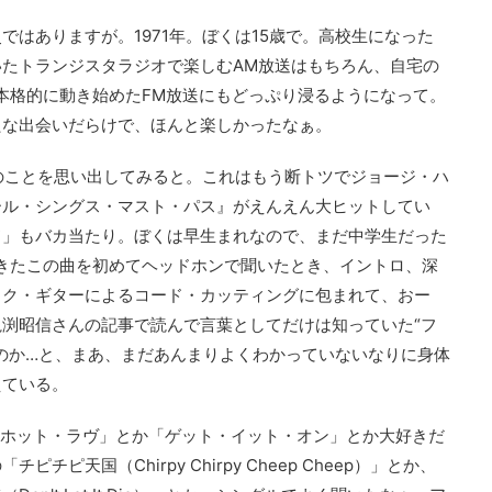
はありますが。1971年。ぼくは15歳で。高校生になった
たトランジスタラジオで楽しむAM放送はもちろん、自宅の
本格的に動き始めたFM放送にもどっぷり浸るようになって。
たな出会いだらけで、ほんと楽しかったなぁ。
ンのことを思い出してみると。これはもう断トツでジョージ・ハ
ール・シングス・マスト・パス』がえんえん大ヒットしてい
ド」もバカ当たり。ぼくは早生まれなので、まだ中学生だった
きたこの曲を初めてヘッドホンで聞いたとき、イントロ、深
ック・ギターによるコード・カッティングに包まれて、おー
渕昭信さんの記事で読んで言葉としてだけは知っていた“フ
のか…と、まあ、まだあんまりよくわかっていないなりに身体
えている。
「ホット・ラヴ」とか「ゲット・イット・オン」とか大好きだ
ピ天国（Chirpy Chirpy Cheep Cheep）」とか、