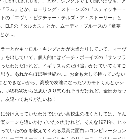
n't Let It Die）」とか、シングルでよく聞いたなぁ。ア
の『ラム』とか、ローリング・ストーンズの『スティッキー・
ートの『エヴリ・ピクチャー・テルズ・ア・ストーリー』と
、ELPの『タルカス』とか、ムーディ・ブルースの『童夢
r）』とか…。
イラーとかキャロル・キングとかが大当たりしていて。マーヴ
ン」を出していて。個人的にはビーチ・ボーイズの『サンフラ
あったわけだけれど。イギリスものだけ追いかけていてもすご
て思う。あれからほぼ半世紀か…。お金も大して持っていない
などできないから、高校で友達になったツカモトくんとかシ
、JASRACからは思いきり怒られそうだけれど、全部カセッ
す。友達ってありがたいね！
的に分け入っていたわけではない高校生のぼくとしては、そん
楽シーンを追いかけていたのだけれど。そんな1971年、ヒッ
こっていたのかを教えてくれる最高に面白いコンピレーション
のグレープフルーツ・レーベルからのリリース。このレーベル