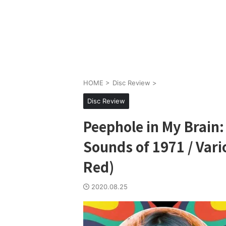
HOME
>
Disc Review
>
Disc Review
Peephole in My Brain:
Sounds of 1971 / Vari
Red)
2020.08.25