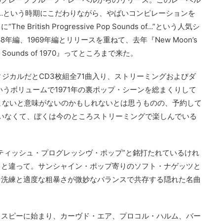
て…という時期にこだわりながら、やばいコンピレーションを
itish Progressive Pop Sounds of…”という人気シ
8年編、1969年編とリリースを重ねて、去年『New Moon’s
ive Pop Sounds of 1970』ってところまで来た。
ィジカルだとCD3枚組全71曲入り、ストリーミングおよびダ
いうボリュームで1971年の裏ポップ・シーンを総まくりして
しまないと意味がないのかもしれないとは思うものの、予約して
いなくて、ぼくは今のところストリーミングで楽しんでいる
ティッシュ・プログレッシヴ・ポップ”と銘打たれているけれ
っと違って。サンシャイン・ポップ寄りのソフト・ナゲッツと
な洗練と適度な粗暴さが微妙なバランスで共存する隠れた名曲
レスピーに始まり、カーヴド・エア、プロコル・ハルム、バー