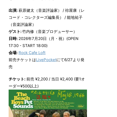
出演:
萩原健太（音楽評論家） / 祢屋康（レ
コード・コレクターズ編集長） / 能地祐子
（音楽評論家）
ゲスト:
竹内修（音楽プロデューサー）
日時:
2026年7月20日（月・祝）(OPEN
17:30 - START 18:00)
会場:
Rock Cafe Loft
前売チケットは
LivePocket
にて6/27より発
売
チケット:
前売 ¥2,200 / 当日 ¥2,400 (要1オ
ーダー¥500以上)