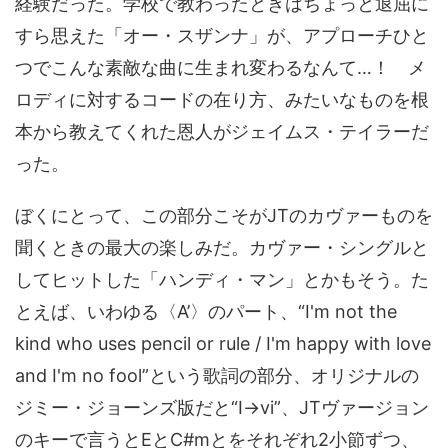
経験だった。学校で教わったときはちょっと退屈に
すら思えた「オー・スザンナ」が、アプローチひと
つでこんな素敵な曲に生まれ変わるなんて…！ メ
ロディに対するコードの在り方、みたいなものを根
本から教えてくれた恩人がジェイムス・テイラーだ
った。
ぼくにとって、この部分こそがJTのカヴァーものを
聞くときの最大の楽しみだ。カヴァー・シングルと
してヒットした「ハンディ・マン」とかもそう。た
とえば、いわゆる〈A’〉のパート、“I'm not the
kind who uses pencil or rule / I'm happy with love
and I'm no fool”という歌詞の部分、オリジナルの
ジミー・ジョーンズ版だと“I→vi”、JTヴァージョン
のキーで言うとEとC#mとをそれぞれ2小節ずつ、