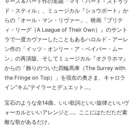
ャース＆ハート作の名曲「マイ・ハート・ストゥッ
ド・スティル」、ミュージカル『ショウボート』か
らの「オール・マン・リヴァー」、映画『プリテ
ィ・リーグ（A League of Their Own）』のサント
ラで一度カヴァーしたこともあるハロルド・アーレ
ン作の「イッツ・オンリー・ア・ペイパー・ムー
ン」の再演版、そしてミュージカル『オクラホマ』
からの「飾りのついた四輪馬車（The Surrey with
the Fringe on Top）」を現在の奥さま、キャロラ
イン“キム”テイラーとデュエット…。
宝石のような全14曲。いい歌詞といい旋律といいヴ
ォーカルといいアレンジと…。ここにはただただ素
敵な歌があるだけ。