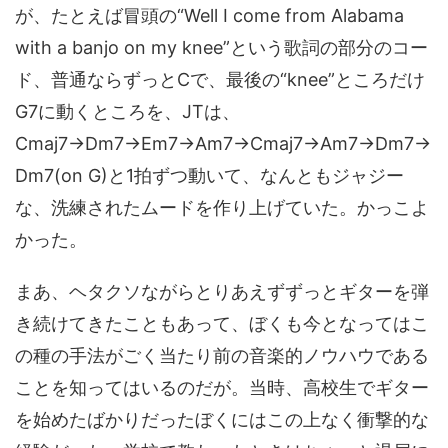
が、たとえば冒頭の“Well I come from Alabama
with a banjo on my knee”という歌詞の部分のコー
ド、普通ならずっとCで、最後の“knee”ところだけ
G7に動くところを、JTは、
Cmaj7→Dm7→Em7→Am7→Cmaj7→Am7→Dm7→
Dm7(on G)と1拍ずつ動いて、なんともジャジー
な、洗練されたムードを作り上げていた。かっこよ
かった。
まあ、ヘタクソながらとりあえずずっとギターを弾
き続けてきたこともあって、ぼくも今となってはこ
の種の手法がごく当たり前の音楽的ノウハウである
ことを知ってはいるのだが。当時、高校生でギター
を始めたばかりだったぼくにはこの上なく衝撃的な