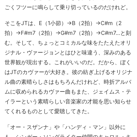
ごくフツーに鳴らして乗り切っているのだけれど。
そこをJTは、E（1小節）→B（2拍）→C#m（2
拍）→F#m7（2拍）→G#m7（2拍）→C#m7…と刻
む。そして、ちょっとコミカルな味をたたえたオリ
ジナル・ヴァージョンとはひと味違う、深みのある
世界観が現出する。これがいいのだ。だから、ぼく
はJTのカヴァーが大好き。彼の紡ぎ上げるオリジナ
ル曲の素晴らしさはもちろんだけれど、時折アルバ
ムに収められるカヴァー曲もまた、ジェイムス・テ
イラーという素晴らしい音楽家の才能を思い知らせ
てくれるものとして愛聴してきた。
「オー・スザンナ」や「ハンディ・マン」以外に
も、シンガー・ソングライター仲間のキャロル・キ