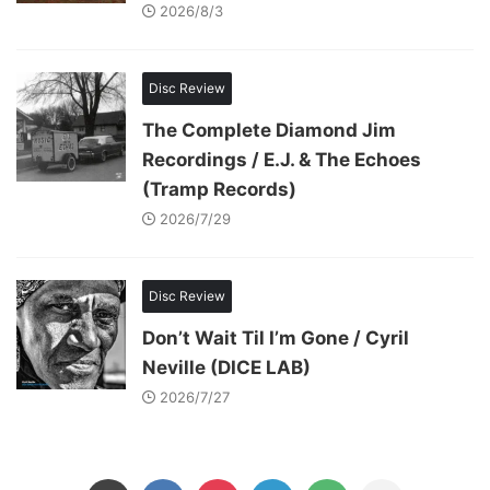
2026/8/3
Disc Review
The Complete Diamond Jim
Recordings / E.J. & The Echoes
(Tramp Records)
2026/7/29
Disc Review
Don’t Wait Til I’m Gone / Cyril
Neville (DICE LAB)
2026/7/27