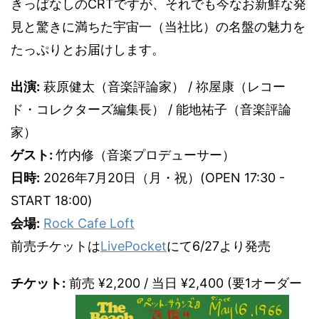
きっぱなしのCRTですが、それでも今なお新鮮な発
見と驚きに満ちた宇宙一（当社比）の名盤の魅力を
たっぷりとお届けします。
出演:
萩原健太（音楽評論家） / 祢屋康（レコー
ド・コレクターズ編集長） / 能地祐子（音楽評論
家）
ゲスト:
竹内修（音楽プロデューサー）
日時:
2026年7月20日（月・祝）(OPEN 17:30 -
START 18:00)
会場:
Rock Cafe Loft
前売チケットは
LivePocket
にて6/27より発売
チケット:
前売 ¥2,200 / 当日 ¥2,400 (要1オーダー