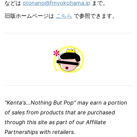
などは
otonano@fmyokohama.jp
まで。
旧版ホームページは
こちら
で参照できます。
"Kenta's...Nothing But Pop" may earn a portion
of sales from products that are purchased
through this site as part of our Affiliate
Partnerships with retailers.