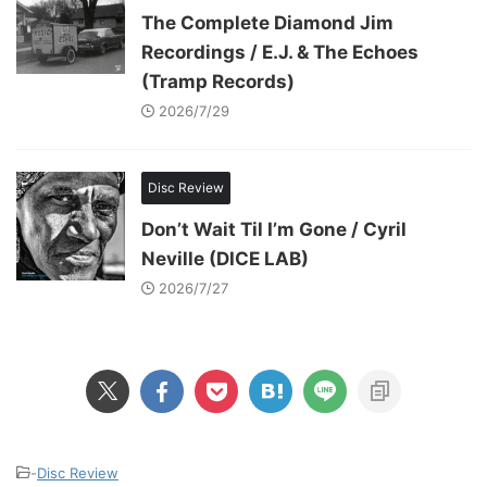
The Complete Diamond Jim
Recordings / E.J. & The Echoes
(Tramp Records)
2026/7/29
Disc Review
Don’t Wait Til I’m Gone / Cyril
Neville (DICE LAB)
2026/7/27
-
Disc Review