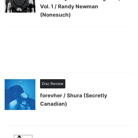
Vol. 1 / Randy Newman
(Nonesuch)
Disc Review
forevher / Shura (Secretly
Canadian)