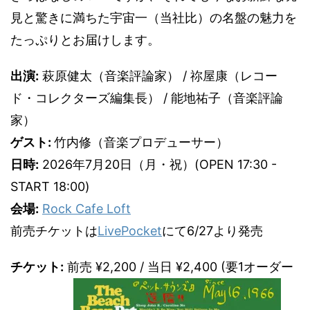
見と驚きに満ちた宇宙一（当社比）の名盤の魅力を
たっぷりとお届けします。
出演:
萩原健太（音楽評論家） / 祢屋康（レコー
ド・コレクターズ編集長） / 能地祐子（音楽評論
家）
ゲスト:
竹内修（音楽プロデューサー）
日時:
2026年7月20日（月・祝）(OPEN 17:30 -
START 18:00)
会場:
Rock Cafe Loft
前売チケットは
LivePocket
にて6/27より発売
チケット:
前売 ¥2,200 / 当日 ¥2,400 (要1オーダー