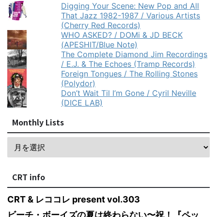
Digging Your Scene: New Pop and All
That Jazz 1982-1987 / Various Artists
(Cherry Red Records)
WHO ASKED? / DOMi & JD BECK
(APESHIT/Blue Note)
The Complete Diamond Jim Recordings
/ E.J. & The Echoes (Tramp Records)
Foreign Tongues / The Rolling Stones
(Polydor)
Don’t Wait Til I’m Gone / Cyril Neville
(DICE LAB)
Monthly Lists
CRT info
CRT & レココレ present vol.303
ビーチ・ボーイズの夏は終わらない〜祝！『ペッ