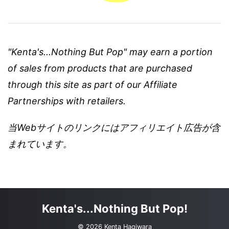
"Kenta's...Nothing But Pop" may earn a portion
of sales from products that are purchased
through this site as part of our Affiliate
Partnerships with retailers.
当Webサイトのリンクにはアフィリエイト広告が含
まれています。
Kenta's...Nothing But Pop!
© 2026 Kenta Hagiwara