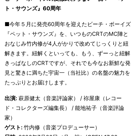
ト・サウンズ』60周年
■今年５月に発売60周年を迎えたビーチ・ボーイズ
『ペット・サウンズ』を、いつものCRTのMC陣と
おなじみ竹内修が4人がかりで改めてじっくりと紐
解きます。紐解くといっても、もう、ずーっと紐解
きっぱなしのCRTですが、それでも今なお新鮮な発
見と驚きに満ちた宇宙一（当社比）の名盤の魅力を
たっぷりとお届けします。
出演:
萩原健太（音楽評論家） / 祢屋康（レコー
ド・コレクターズ編集長） / 能地祐子（音楽評論
家）
ゲスト:
竹内修（音楽プロデューサー）