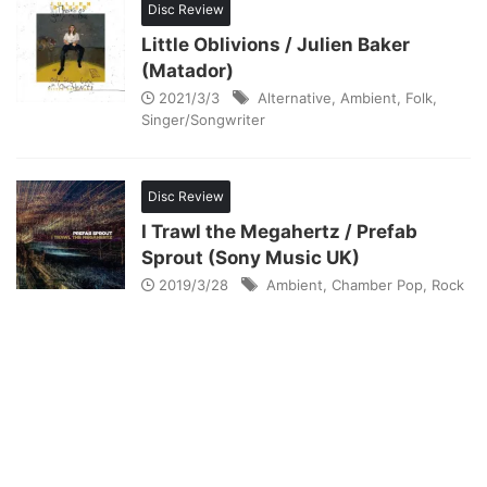
Disc Review
Little Oblivions / Julien Baker
(Matador)
2021/3/3
Alternative
,
Ambient
,
Folk
,
Singer/Songwriter
Disc Review
I Trawl the Megahertz / Prefab
Sprout (Sony Music UK)
2019/3/28
Ambient
,
Chamber Pop
,
Rock