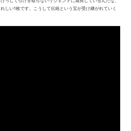
もけっして引けを取らないリジェンドに成長しているんだな、
れしい1枚です。こうして伝統という宝が受け継がれていく