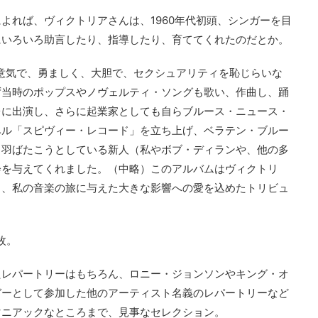
よれば、ヴィクトリアさんは、1960年代初頭、シンガーを目
にいろいろ助言したり、指導したり、育ててくれたのだとか。
意気で、勇ましく、大胆で、セクシュアリティを恥じらいな
ず当時のポップスやノヴェルティ・ソングも歌い、作曲し、踊
台に出演し、さらに起業家としても自らブルース・ニュース・
ベル「スピヴィー・レコード」を立ち上げ、ベラテン・ブルー
ら羽ばたこうとしている新人（私やボブ・ディランや、他の多
会を与えてくれました。（中略）このアルバムはヴィクトリ
と、私の音楽の旅に与えた大きな影響への愛を込めたトリビュ
枚。
たレパートリーはもちろん、ロニー・ジョンソンやキング・オ
ガーとして参加した他のアーティスト名義のレパートリーなど
マニアックなところまで、見事なセレクション。