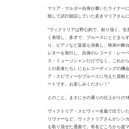
マリア・マルダー自身が書いたライナーに
指して試行錯誤していた若きマリアさん
“ヴィクトリアは野心的で、粘り強く、生
く表現し、多才で、ブルースにとどまら
り、ピアノなど楽器も演奏し、映画や舞
レターを発行し、自身のレコード・レー
ス・ミュージシャンだけでなく、これか
くの若者たち）にもレコーディングの機
ア・スピヴィーがブルースに与えた貢献
ートです。お楽しみください！”
とのこと。まさにその通りの仕上がりの1
ヴィクトリア・スピヴィー名義で出てい
リヴァーなど、ヴィクトリアさんがシン
も取り混ぜた選曲で。有名どころから超