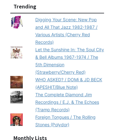
Trending
Digging Your Scene: New Pop
and All That Jazz 1982-1987 /
Various Artists (Cherry Red
Records)
Let the Sunshine In: The Soul City
& Bell Albums 1967-1974 / The
5th Dimension
(Strawberry/Cherry Red)
WHO ASKED? / DOMi & JD BECK
(APESHIT/Blue Note)
The Complete Diamond Jim
Recordings / E.J. & The Echoes
(Tramp Records)
Foreign Tongues / The Rolling
Stones (Polydor)
Monthly Lists