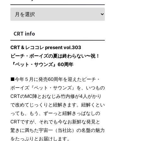
CRT info
CRT & レココレ present vol.303
ビーチ・ボーイズの夏は終わらない〜祝！
『ペット・サウンズ』60周年
■今年５月に発売60周年を迎えたビーチ・
ボーイズ『ペット・サウンズ』を、いつもの
CRTのMC陣とおなじみ竹内修が4人がかり
で改めてじっくりと紐解きます。紐解くとい
っても、もう、ずーっと紐解きっぱなしの
CRTですが、それでも今なお新鮮な発見と
驚きに満ちた宇宙一（当社比）の名盤の魅力
をたっぷりとお届けします。