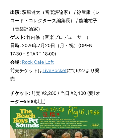
出演:
萩原健太（音楽評論家） / 祢屋康（レ
コード・コレクターズ編集長） / 能地祐子
（音楽評論家）
ゲスト:
竹内修（音楽プロデューサー）
日時:
2026年7月20日（月・祝）(OPEN
17:30 - START 18:00)
会場:
Rock Cafe Loft
前売チケットは
LivePocket
にて6/27より発
売
チケット:
前売 ¥2,200 / 当日 ¥2,400 (要1オ
ーダー¥500以上)