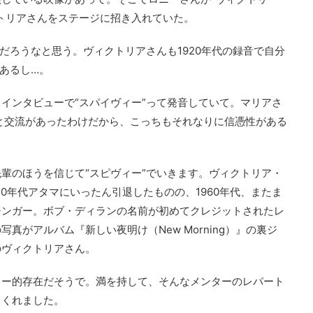
トリアさんをステージに招き入れていた。
だろうなと思う。ヴィクトリアさんも1920年代の録音で自分
もあるし…。
インタビューで“スパイヴィー”って発音していて。マリアさ
人と交流があったわけだから、こっちもそれなりに信憑性がある
輩のほうを信じて“スピヴィー”でいきます。ヴィクトリア・
50年代アタマにいったん引退したものの、1960年代、またま
シンガー。ボブ・ディランの名前が初めてクレジットされたレ
真がアルバム『新しい夜明け（New Morning）』の裏ジ
のヴィクトリアさん。
ター的存在だそうで。満を持して、そんなメンターのレパート
てくれました。