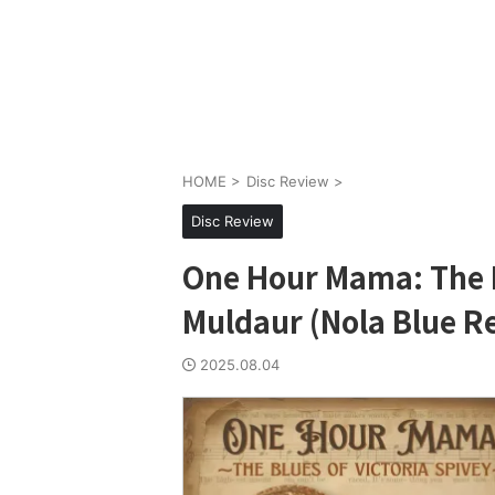
HOME
>
Disc Review
>
Disc Review
One Hour Mama: The Bl
Muldaur (Nola Blue R
2025.08.04