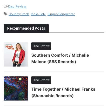
-
Disc Review
-
Country Rock
,
Indie-Folk
,
Singer/Songwriter
Recommended Posts
Disc Review
Southern Comfort / Michelle
Malone (SBS Records)
Disc Review
Time Together / Michael Franks
(Shanachie Records)