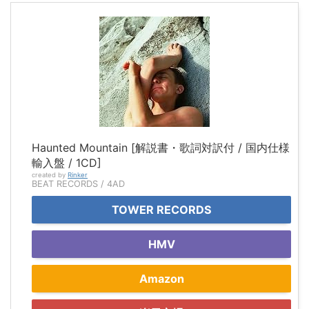
Haunted Mountain [解説書・歌詞対訳付 / 国内仕様
輸入盤 / 1CD]
created by
Rinker
BEAT RECORDS / 4AD
TOWER RECORDS
HMV
Amazon