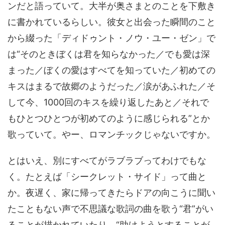
ンだと語っていて。大半が奥さまとのことを下敷き
に書かれているらしい。彼女と出会った瞬間のこと
から綴った「ディドゥント・ノウ・ユー・ゼン」で
は“そのときぼくは君を知らなかった／でも愛は深
まった／ぼくの愛はすべてを知っていた／初めての
キスはまるで故郷のようだった／涙があふれた／そ
して今、1000回のキスを繰り返したあと／それで
もひとつひとつが初めてのように感じられる”とか
歌っていて。やー、ロマンチックじゃないですか。
とはいえ、別にすべてがラブラブってわけでもな
く。たとえば「シークレット・サイド」って曲と
か。夜遅く、家に帰ってきたらドアの向こうに聞い
たこともない声で不思議な歌詞の曲を歌う“君”がい
ることが描かれていたり、“助けようとすることが