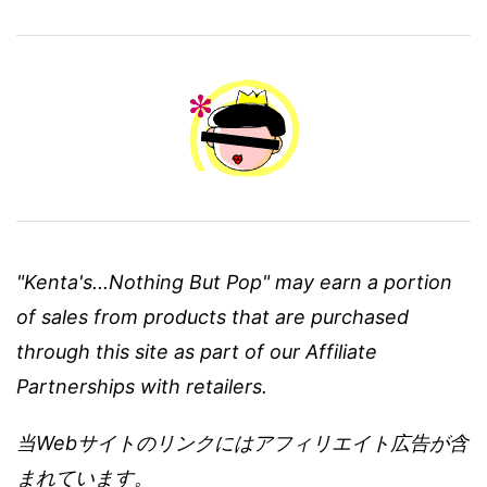
"Kenta's...Nothing But Pop" may earn a portion
of sales from products that are purchased
through this site as part of our Affiliate
Partnerships with retailers.
当Webサイトのリンクにはアフィリエイト広告が含
まれています。