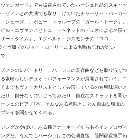
・ヴァンガード』でも披露されていたハーシュ作品のスキャッ
ル・ゼノンとの共演でも取り上げていたチャーリー・パーカー
ド・シューズ」、ボビー・トゥループの「ガール・トーク」、
、ビル・エヴァンスとトニー・ベネットのデュオによる名演で
アザー・タイム」、エグベルト・ジスモンチの「ロロ」、
のライヴ盤でのジョー・ローリーによる名唱も忘れがたい
まで。
ャズメンのレパートリー、ハーシュの既存曲などを取り混ぜつ
する素晴らしいデュオ・パフォーマンスが展開されていく。エ
あくまでもヴォーカリストとして共演しているのも興味深いと
みたり、自分なりにいじってみたり、自在なスキャットを聞か
ーシュのピアノ1本。そんなある意味とことん自由な環境の
ープレイを聞かせてくれる。
ージングがやばい。ある種アナーキーですらあるインプロヴィ
リングだ。なんでもハーシュはこの公演直後、股関節置換手術