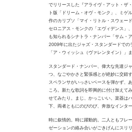
でリリースした『アライヴ・アット・ザ
ト版「ドリーム・オヴ・モンク」、ミゲ
作のカリプソ「マイ・リトル・スウェー
セロニアス・モンクの「エヴィデンス」
も知られるシナトラ・ナンバー「サム・
2009年に出たジャズ・スタンダードで
「ア・ウィッシュ（ヴァレンタイン）」
スタンダード・ナンバー、偉大な先達ジ
つ、なごやかさと緊張感とが絶妙に交錯
スペランサがいっさいベースを弾かず、
ころ。新たな歌詞を即興的に付け加えて
せてみたり。まじ、かっこいい。楽器はハ
下、両者ともにのびのび、奔放なインタ
時に叙情的。時に躍動的。二人ともフレ
ゼーションの絡み合いがごきげんにスリ