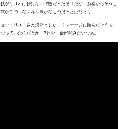
葉杖がなければ歩けない状態だったそうだが、演奏からそうし
交歓がこの上なく深く豊かなものだった証だろう。
、セットリストさえ漠然としたままステージに臨んだそうで、
なっていたのだとか。3日分、全部聞きたいなぁ。