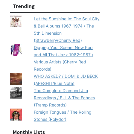
Trending
Let the Sunshine In: The Soul City
& Bell Albums 1967-1974 / The
5th Dimension
(Strawberry/Cherry Red)
Digging Your Scene: New Pop
and All That Jazz 1982-1987 /
Various Artists (Cherry Red
Records)
WHO ASKED? / DOMi & JD BECK
(APESHIT/Blue Note)
The Complete Diamond Jim
Recordings / E.J. & The Echoes
(Tramp Records)
Foreign Tongues / The Rolling
Stones (Polydor)
Monthly Lists