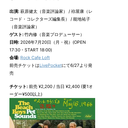
出演:
萩原健太（音楽評論家） / 祢屋康（レ
コード・コレクターズ編集長） / 能地祐子
（音楽評論家）
ゲスト:
竹内修（音楽プロデューサー）
日時:
2026年7月20日（月・祝）(OPEN
17:30 - START 18:00)
会場:
Rock Cafe Loft
前売チケットは
LivePocket
にて6/27より発
売
チケット:
前売 ¥2,200 / 当日 ¥2,400 (要1オ
ーダー¥500以上)