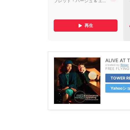
ALIVE AT 
created by
Rinker
FREE FLYING
TOWER R
Yahoo