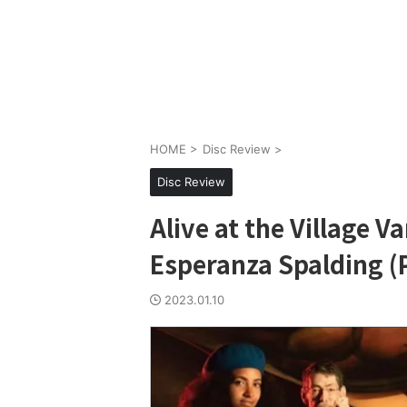
HOME
>
Disc Review
>
Disc Review
Alive at the Village 
Esperanza Spalding (
2023.01.10