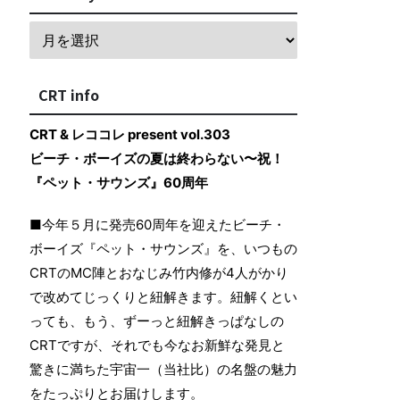
CRT info
CRT & レココレ present vol.303
ビーチ・ボーイズの夏は終わらない〜祝！
『ペット・サウンズ』60周年
■今年５月に発売60周年を迎えたビーチ・
ボーイズ『ペット・サウンズ』を、いつもの
CRTのMC陣とおなじみ竹内修が4人がかり
で改めてじっくりと紐解きます。紐解くとい
っても、もう、ずーっと紐解きっぱなしの
CRTですが、それでも今なお新鮮な発見と
驚きに満ちた宇宙一（当社比）の名盤の魅力
をたっぷりとお届けします。