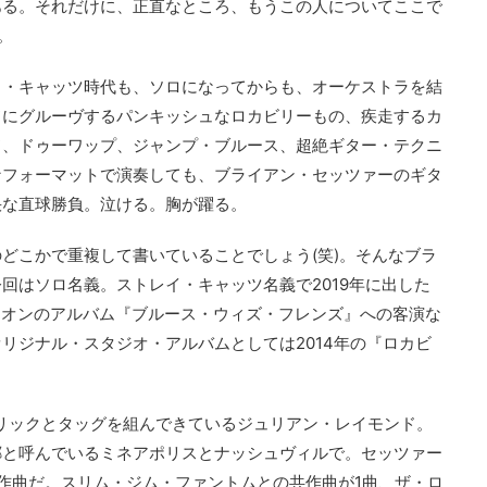
ある。それだけに、正直なところ、もうこの人についてここで
。
イ・キャッツ時代も、ソロになってからも、オーケストラを結
ドにグルーヴするパンキッシュなロカビリーもの、疾走するカ
ド、ドゥーワップ、ジャンプ・ブルース、超絶ギター・テクニ
なフォーマットで演奏しても、ブライアン・セッツァーのギタ
快な直球勝負。泣ける。胸が躍る。
どこかで重複して書いていることでしょう(笑)。そんなブラ
回はソロ名義。ストレイ・キャッツ名義で2019年に出した
ディオンのアルバム『ブルース・ウィズ・フレンズ』への客演な
リジナル・スタジオ・アルバムとしては2014年の『ロカビ
トリックとタッグを組んできているジュリアン・レイモンド。
郷と呼んでいるミネアポリスとナッシュヴィルで。セッツァー
作曲だ。スリム・ジム・ファントムとの共作曲が1曲、ザ・ロ