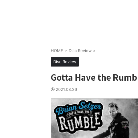
HOME
>
Disc Review
>
Disc Review
Gotta Have the Rumbl
2021.08.26