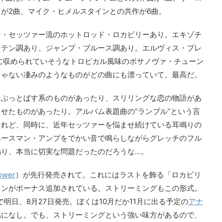
が2曲、マイク・ヒメルスタインとの共作が6曲。
ン・セッツァー流のホットロッド・ロカビリーあり。エキゾチ
ラテン調あり。ジャンプ・ブルース調あり。エルヴィス・プレ
クに収められていそうなトロピカル風味のボサノヴァ・チューン
じゃない凄みのようなものがどの曲にも漂っていて。最高だ。
をぶっとばす系のものがあったり、スリリングな恋の物語があ
せたものがあったり。アルバム表題曲の“ランブル”という言
けれど、同時に、近年セッツァーを悩ませ続けている耳鳴りの
ベースマン・アンプをでかい音で鳴らしながらグレッチのフル
鳴り、本当に切実な問題だったのだろうな…。
ower
）が先行発売されて。これにはラストを飾る「ロカビリ
ョンがボーナス追加されている。ストリーミングもこの形式。
で明日、8月27日発売。ぼくは10月だか11月に出る予定の
アナ
元になし。でも、ストリーミングという強い味方があるので、