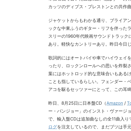
カッツのディブス・プレストンとの共作曲
ジャケットからもわかる通り、ブライア
ックな中東ふうのギター・リフを伴った
スリーの1960年代映画サウンドトラッ
あり。軽快なカントリーあり。昨日今日
歌詞的にはオートバイや車でハイウェイ
ったり、ロックンロールへの思いを炸裂さ
葉にはホットロッド的な意味合いもある
ことも指しているらしい。フェンダー・
アコを駆るセッツァーにとって、この耳
昨日、8月25日に日本盤CD（
Amazon
/
T
ー・バンジョー」のインスト・ヴァージ
で、輸入盤CDは追加曲なしの全11曲入り
ログ
を注文しているので、まだブツは手