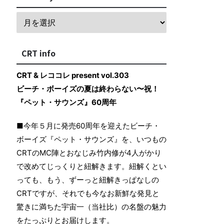
CRT info
CRT & レココレ present vol.303
ビーチ・ボーイズの夏は終わらない〜祝！
『ペット・サウンズ』60周年
■今年５月に発売60周年を迎えたビーチ・
ボーイズ『ペット・サウンズ』を、いつもの
CRTのMC陣とおなじみ竹内修が4人がかり
で改めてじっくりと紐解きます。紐解くとい
っても、もう、ずーっと紐解きっぱなしの
CRTですが、それでも今なお新鮮な発見と
驚きに満ちた宇宙一（当社比）の名盤の魅力
をたっぷりとお届けします。