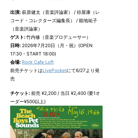
出演:
萩原健太（音楽評論家） / 祢屋康（レ
コード・コレクターズ編集長） / 能地祐子
（音楽評論家）
ゲスト:
竹内修（音楽プロデューサー）
日時:
2026年7月20日（月・祝）(OPEN
17:30 - START 18:00)
会場:
Rock Cafe Loft
前売チケットは
LivePocket
にて6/27より発
売
チケット:
前売 ¥2,200 / 当日 ¥2,400 (要1オ
ーダー¥500以上)