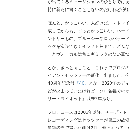
が出てくるミュージシャンのひとりでは
特に新たに書くこともないのだけれど(笑)
ほんと、かっこいい。大好きだ。ストレ
成してからも、ずっとかっこいい。ハー
ントリーもの、ブルージーなロカバラー
ックを満喫できるインスト曲まで。どん
ーとヴォーカルは常にギミックのない豪
とか、きっと同じこと、これまでブログの
イアン・セッツァーの新作、出ました。今
40周年記念盤
『40』
とか、2020年の
どが挟まっていたけれど、ソロ名義でのオ
リー・ライオット』以来7年ぶり。
プロデュースは2006年以降、チープ・
レコーディングはセッツァーが第二の故
単独名義で書いた曲は2曲。他はすべて共