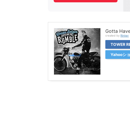
Gotta Have 
created by
Rinker
TOWER R
Yahoo