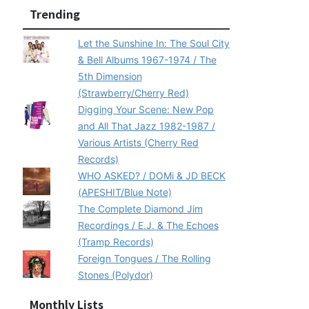
Trending
Let the Sunshine In: The Soul City
& Bell Albums 1967-1974 / The
5th Dimension
(Strawberry/Cherry Red)
Digging Your Scene: New Pop
and All That Jazz 1982-1987 /
Various Artists (Cherry Red
Records)
WHO ASKED? / DOMi & JD BECK
(APESHIT/Blue Note)
The Complete Diamond Jim
Recordings / E.J. & The Echoes
(Tramp Records)
Foreign Tongues / The Rolling
Stones (Polydor)
Monthly Lists