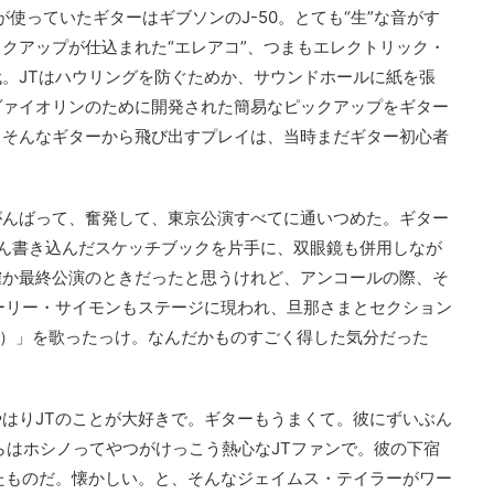
が使っていたギターはギブソンのJ-50。とても“生”な音がす
クアップが仕込まれた“エレアコ”、つまもエレクトリック・
。JTはハウリングを防ぐためか、サウンドホールに紙を張
ヴァイオリンのために開発された簡易なピックアップをギター
。そんなギターから飛び出すプレイは、当時まだギター初心者
がんばって、奮発して、東京公演すべてに通いつめた。ギター
ん書き込んだスケッチブックを片手に、双眼鏡も併用しなが
確か最終公演のときだったと思うけれど、アンコールの際、そ
ーリー・サイモンもステージに現われ、旦那さまとセクション
 Vain）」を歌ったっけ。なんだかものすごく得した気分だった
はりJTのことが大好きで。ギターもうまくて。彼にずいぶん
からはホシノってやつがけっこう熱心なJTファンで。彼の下宿
たものだ。懐かしい。と、そんなジェイムス・テイラーがワー