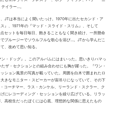
・テイラー…。
、JTは本当によく聞いたっけ。1970年に出たセカンド・ア
ス』、1971年の『マッド・スライド・スリム』、そして
の3点セットを毎日毎日、飽きることもなく聞き続け、一所懸命
でブルージーでソウルフルな歌心を浴び…。JTから学んだこ
って、改めて思い知る。
マン・ドッグ』。このアルバムにはまいった。思いきりハマっ
いたザ・セクションとの組み合わせにも胸が躍った。『ワン・
セッション風景の写真が載っていた。周囲を白木で囲まれたロ
。大きなモニター・スピーカーが宙吊りになっていて、その下
ー・コーチマー、ラス・カンケル、リーランド・スクラー、ク
しげにレコーディング・セッションを繰り広げている。リラッ
が、高校生だったぼくには心底、理想的な関係に思えたもの