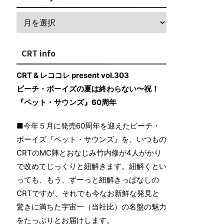
CRT info
CRT & レココレ present vol.303
ビーチ・ボーイズの夏は終わらない〜祝！
『ペット・サウンズ』60周年
■今年５月に発売60周年を迎えたビーチ・
ボーイズ『ペット・サウンズ』を、いつもの
CRTのMC陣とおなじみ竹内修が4人がかり
で改めてじっくりと紐解きます。紐解くとい
っても、もう、ずーっと紐解きっぱなしの
CRTですが、それでも今なお新鮮な発見と
驚きに満ちた宇宙一（当社比）の名盤の魅力
をたっぷりとお届けします。