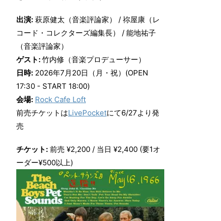
出演:
萩原健太（音楽評論家） / 祢屋康（レ
コード・コレクターズ編集長） / 能地祐子
（音楽評論家）
ゲスト:
竹内修（音楽プロデューサー）
日時:
2026年7月20日（月・祝）(OPEN
17:30 - START 18:00)
会場:
Rock Cafe Loft
前売チケットは
LivePocket
にて6/27より発
売
チケット:
前売 ¥2,200 / 当日 ¥2,400 (要1オ
ーダー¥500以上)