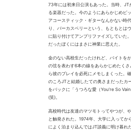
73年には初来日公演もあった。当時、JT
る楽器だった。今のようにあらかじめピッ
アコースティック・ギターなんかない時代
り、バーカスベリーという、もともとは
に貼り付けてアンプリファイズしていた
だったぼくにはまさに神業に思えた。
金のない高校生だったけれど、バイトを
の弦を表わす6本の線をあらかじめたくさ
ら彼のプレイを必死にメモしまくった。
のころJTと結婚したての奥さまだったカ
をバックに「うつろな愛（You’re So
(笑)。
高校時代は友達のマツモトってやつが、や
と触発された。1974年、大学に入って
によく泊まり込んではJT談義に明け暮れ