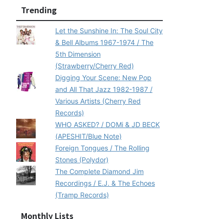
Trending
Let the Sunshine In: The Soul City
& Bell Albums 1967-1974 / The
5th Dimension
(Strawberry/Cherry Red)
Digging Your Scene: New Pop
and All That Jazz 1982-1987 /
Various Artists (Cherry Red
Records)
WHO ASKED? / DOMi & JD BECK
(APESHIT/Blue Note)
Foreign Tongues / The Rolling
Stones (Polydor)
The Complete Diamond Jim
Recordings / E.J. & The Echoes
(Tramp Records)
Monthly Lists