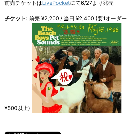
前売チケットは
LivePocket
にて6/27より発売
チケット:
前売 ¥2,200 / 当日 ¥2,400 (要1オーダー
¥500以上)