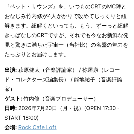
『ペット・サウンズ』を、いつものCRTのMC陣と
おなじみ竹内修が4人がかりで改めてじっくりと紐
解きます。紐解くといっても、もう、ずーっと紐解
きっぱなしのCRTですが、それでも今なお新鮮な発
見と驚きに満ちた宇宙一（当社比）の名盤の魅力を
たっぷりとお届けします。
出演:
萩原健太（音楽評論家） / 祢屋康（レコー
ド・コレクターズ編集長） / 能地祐子（音楽評論
家）
ゲスト:
竹内修（音楽プロデューサー）
日時:
2026年7月20日（月・祝）(OPEN 17:30 -
START 18:00)
会場:
Rock Cafe Loft