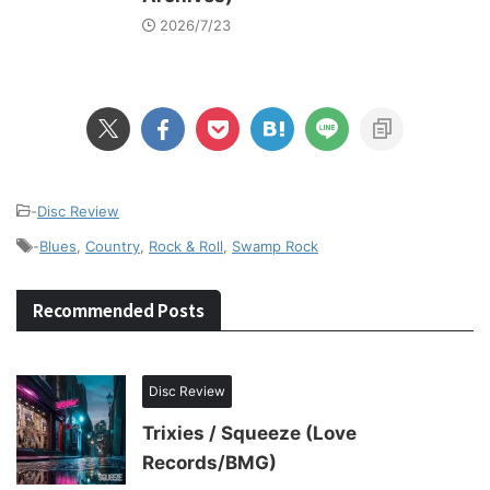
2026/7/23
-
Disc Review
-
Blues
,
Country
,
Rock & Roll
,
Swamp Rock
Recommended Posts
Disc Review
Trixies / Squeeze (Love
Records/BMG)