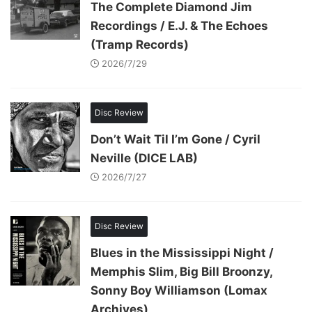
The Complete Diamond Jim
Recordings / E.J. & The Echoes
(Tramp Records)
2026/7/29
Disc Review
Don’t Wait Til I’m Gone / Cyril
Neville (DICE LAB)
2026/7/27
Disc Review
Blues in the Mississippi Night /
Memphis Slim, Big Bill Broonzy,
Sonny Boy Williamson (Lomax
Archives)