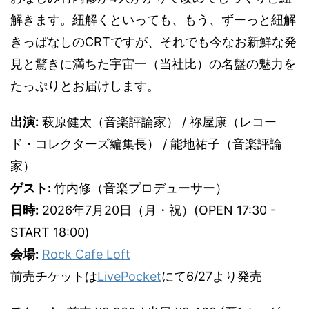
解きます。紐解くといっても、もう、ずーっと紐解
きっぱなしのCRTですが、それでも今なお新鮮な発
見と驚きに満ちた宇宙一（当社比）の名盤の魅力を
たっぷりとお届けします。
出演:
萩原健太（音楽評論家） / 祢屋康（レコー
ド・コレクターズ編集長） / 能地祐子（音楽評論
家）
ゲスト:
竹内修（音楽プロデューサー）
日時:
2026年7月20日（月・祝）(OPEN 17:30 -
START 18:00)
会場:
Rock Cafe Loft
前売チケットは
LivePocket
にて6/27より発売