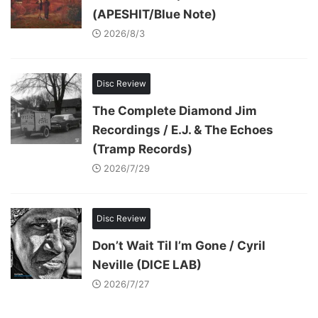
(APESHIT/Blue Note)
2026/8/3
Disc Review
The Complete Diamond Jim
Recordings / E.J. & The Echoes
(Tramp Records)
2026/7/29
Disc Review
Don’t Wait Til I’m Gone / Cyril
Neville (DICE LAB)
2026/7/27