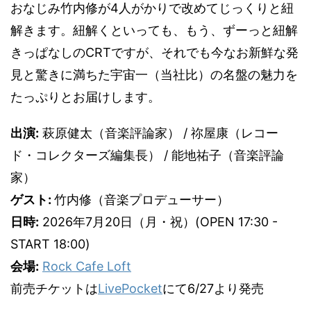
おなじみ竹内修が4人がかりで改めてじっくりと紐
解きます。紐解くといっても、もう、ずーっと紐解
きっぱなしのCRTですが、それでも今なお新鮮な発
見と驚きに満ちた宇宙一（当社比）の名盤の魅力を
たっぷりとお届けします。
出演:
萩原健太（音楽評論家） / 祢屋康（レコー
ド・コレクターズ編集長） / 能地祐子（音楽評論
家）
ゲスト:
竹内修（音楽プロデューサー）
日時:
2026年7月20日（月・祝）(OPEN 17:30 -
START 18:00)
会場:
Rock Cafe Loft
前売チケットは
LivePocket
にて6/27より発売