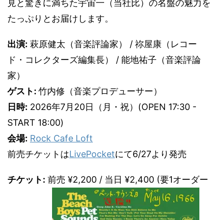
見と驚きに満ちた宇宙一（当社比）の名盤の魅力を
たっぷりとお届けします。
出演:
萩原健太（音楽評論家） / 祢屋康（レコー
ド・コレクターズ編集長） / 能地祐子（音楽評論
家）
ゲスト:
竹内修（音楽プロデューサー）
日時:
2026年7月20日（月・祝）(OPEN 17:30 -
START 18:00)
会場:
Rock Cafe Loft
前売チケットは
LivePocket
にて6/27より発売
チケット:
前売 ¥2,200 / 当日 ¥2,400 (要1オーダー