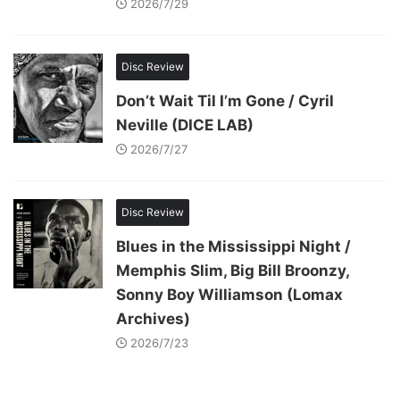
2026/7/29
Disc Review
Don’t Wait Til I’m Gone / Cyril
Neville (DICE LAB)
2026/7/27
Disc Review
Blues in the Mississippi Night /
Memphis Slim, Big Bill Broonzy,
Sonny Boy Williamson (Lomax
Archives)
2026/7/23