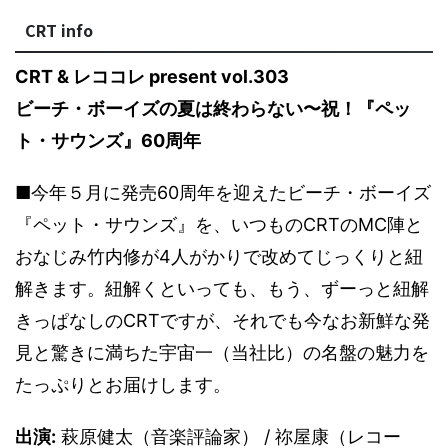
CRT info
CRT & レココレ present vol.303
ビーチ・ボーイズの夏は終わらない〜祝！『ペッ
ト・サウンズ』60周年
■今年５月に発売60周年を迎えたビーチ・ボーイズ
『ペット・サウンズ』を、いつものCRTのMC陣と
おなじみ竹内修が4人がかりで改めてじっくりと紐
解きます。紐解くといっても、もう、ずーっと紐解
きっぱなしのCRTですが、それでも今なお新鮮な発
見と驚きに満ちた宇宙一（当社比）の名盤の魅力を
たっぷりとお届けします。
出演:
萩原健太（音楽評論家） / 祢屋康（レコー