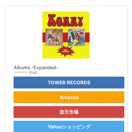
Albums -Expanded-
created by
Rinker
TOWER RECORDS
Amazon
楽天市場
Yahooショッピング