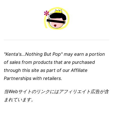
"Kenta's...Nothing But Pop" may earn a portion
of sales from products that are purchased
through this site as part of our Affiliate
Partnerships with retailers.
当Webサイトのリンクにはアフィリエイト広告が含
まれています。