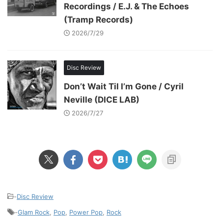
Recordings / E.J. & The Echoes
(Tramp Records)
2026/7/29
Disc Review
Don’t Wait Til I’m Gone / Cyril
Neville (DICE LAB)
2026/7/27
-
Disc Review
-
Glam Rock
,
Pop
,
Power Pop
,
Rock