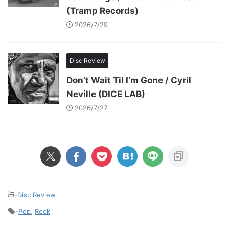
(Tramp Records)
2026/7/29
Disc Review
Don’t Wait Til I’m Gone / Cyril
Neville (DICE LAB)
2026/7/27
-
Disc Review
-
Pop
,
Rock