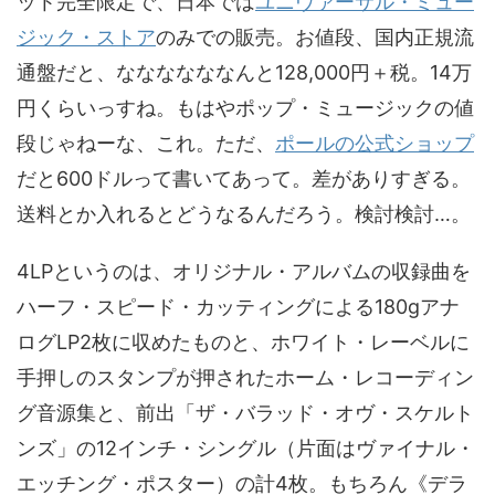
ット完全限定で、日本では
ユニヴァーサル・ミュー
ジック・ストア
のみでの販売。お値段、国内正規流
通盤だと、ななななななんと128,000円＋税。14万
円くらいっすね。もはやポップ・ミュージックの値
段じゃねーな、これ。ただ、
ポールの公式ショップ
だと600ドルって書いてあって。差がありすぎる。
送料とか入れるとどうなるんだろう。検討検討…。
4LPというのは、オリジナル・アルバムの収録曲を
ハーフ・スピード・カッティングによる180gアナ
ログLP2枚に収めたものと、ホワイト・レーベルに
手押しのスタンプが押されたホーム・レコーディン
グ音源集と、前出「ザ・バラッド・オヴ・スケルト
ンズ」の12インチ・シングル（片面はヴァイナル・
エッチング・ポスター）の計4枚。もちろん《デラ