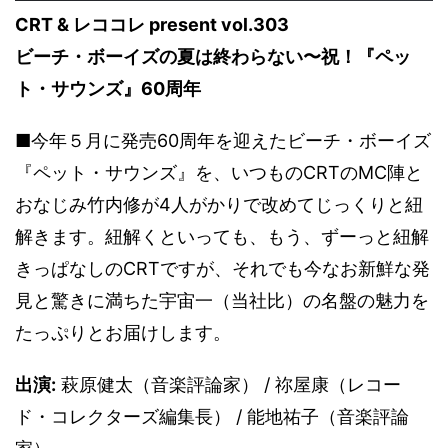
CRT & レココレ present vol.303
ビーチ・ボーイズの夏は終わらない〜祝！『ペッ
ト・サウンズ』60周年
■今年５月に発売60周年を迎えたビーチ・ボーイズ
『ペット・サウンズ』を、いつものCRTのMC陣と
おなじみ竹内修が4人がかりで改めてじっくりと紐
解きます。紐解くといっても、もう、ずーっと紐解
きっぱなしのCRTですが、それでも今なお新鮮な発
見と驚きに満ちた宇宙一（当社比）の名盤の魅力を
たっぷりとお届けします。
出演:
萩原健太（音楽評論家） / 祢屋康（レコー
ド・コレクターズ編集長） / 能地祐子（音楽評論