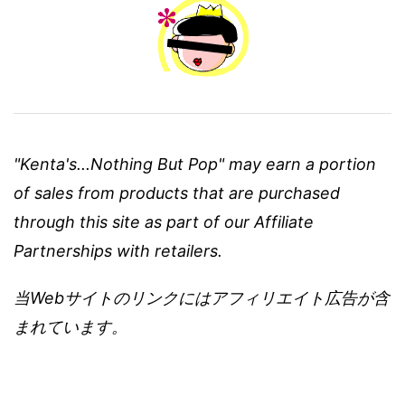
"Kenta's...Nothing But Pop" may earn a portion
of sales from products that are purchased
through this site as part of our Affiliate
Partnerships with retailers.
当Webサイトのリンクにはアフィリエイト広告が含
まれています。