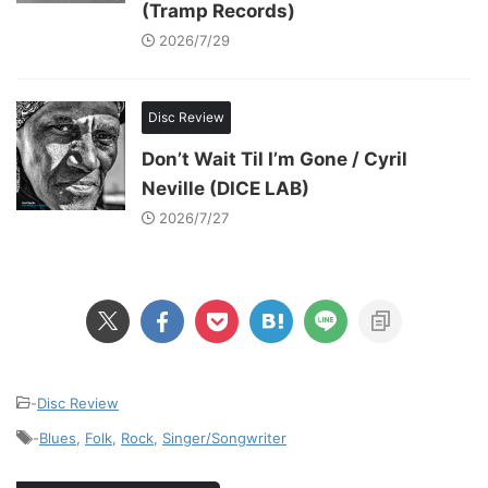
(Tramp Records)
2026/7/29
Disc Review
Don’t Wait Til I’m Gone / Cyril
Neville (DICE LAB)
2026/7/27
-
Disc Review
-
Blues
,
Folk
,
Rock
,
Singer/Songwriter