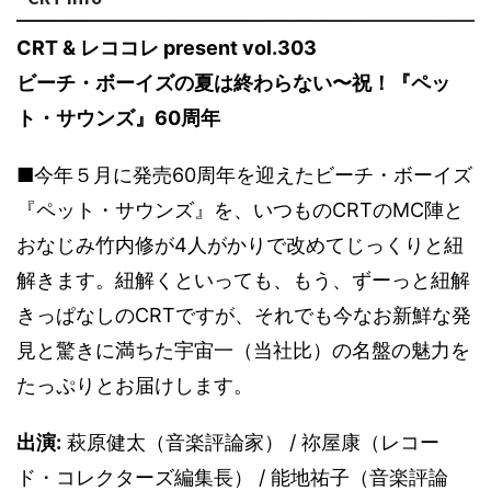
CRT & レココレ present vol.303
ビーチ・ボーイズの夏は終わらない〜祝！『ペッ
ト・サウンズ』60周年
■今年５月に発売60周年を迎えたビーチ・ボーイズ
『ペット・サウンズ』を、いつものCRTのMC陣と
おなじみ竹内修が4人がかりで改めてじっくりと紐
解きます。紐解くといっても、もう、ずーっと紐解
きっぱなしのCRTですが、それでも今なお新鮮な発
見と驚きに満ちた宇宙一（当社比）の名盤の魅力を
たっぷりとお届けします。
出演:
萩原健太（音楽評論家） / 祢屋康（レコー
ド・コレクターズ編集長） / 能地祐子（音楽評論