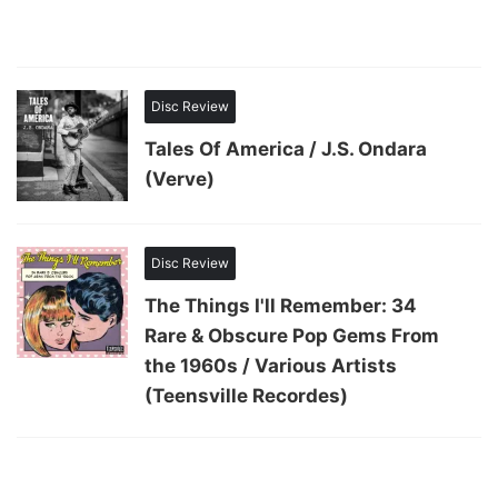
Disc Review
Tales Of America / J.S. Ondara
(Verve)
Disc Review
The Things I'll Remember: 34
Rare & Obscure Pop Gems From
the 1960s / Various Artists
(Teensville Recordes)