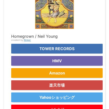
Homegrown / Neil Young
created by
Rinker
TOWER RECORDS
HMV
Amazon
楽天市場
Yahooショッピング