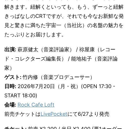
解きます。紐解くといっても、もう、ずーっと紐解
きっぱなしのCRTですが、それでも今なお新鮮な発
見と驚きに満ちた宇宙一（当社比）の名盤の魅力を
たっぷりとお届けします。
出演:
萩原健太（音楽評論家） / 祢屋康（レコー
ド・コレクターズ編集長） / 能地祐子（音楽評論
家）
ゲスト:
竹内修（音楽プロデューサー）
日時:
2026年7月20日（月・祝）(OPEN 17:30 -
START 18:00)
会場:
Rock Cafe Loft
前売チケットは
LivePocket
にて6/27より発売
チケット:
前売 ¥2,200 / 当日 ¥2,400 (要1オーダー