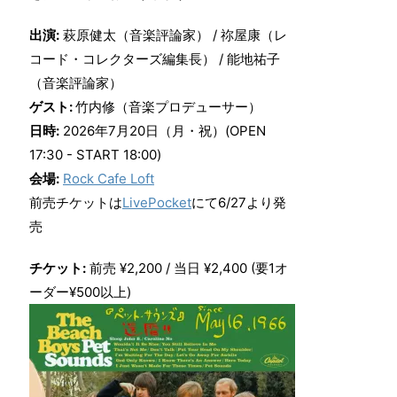
出演:
萩原健太（音楽評論家） / 祢屋康（レ
コード・コレクターズ編集長） / 能地祐子
（音楽評論家）
ゲスト:
竹内修（音楽プロデューサー）
日時:
2026年7月20日（月・祝）(OPEN
17:30 - START 18:00)
会場:
Rock Cafe Loft
前売チケットは
LivePocket
にて6/27より発
売
チケット:
前売 ¥2,200 / 当日 ¥2,400 (要1オ
ーダー¥500以上)