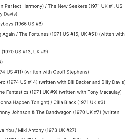
g (In Perfect Harmony) / The New Seekers (1971 UK #1, US
ly Davis)
ayboys (1966 US #8)
Again / The Fortunes (1971 US #15, UK #51) (witten with
s (1970 US #13, UK #9)
3)
974 US #11) (written with Geoff Stephens)
 (1974 US #14) (written with Bill Backer and Billy Davis)
e Fantastics (1971 UK #9) (written with Tony Macaulay)
nna Happen Tonight) / Cilla Black (1971 UK #3)
Johnny Johnson & The Bandwagon (1970 UK #7) (written
Love You / Miki Antony (1973 UK #27)