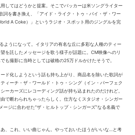
流用してはどうかと提案。そこでバッカーは米ソングライター
歌詞を書き換え、「アイド・ライク・トゥ・バイ・ザ・ワー
The World A Coke）」というラジオ・スポット用のジングルを完
流れるようになって。イタリアの有名な丘に多彩な人種のティー
望を託したメッセージを歌う様子が話題に。CM映像へのリ
でも撮影に当時としては破格の25万ドルかけたそうで。
コード化しようという話も持ち上がり、商品名を除いた歌詞が
・ティーチ・ザ・ワールド・トゥ・シング（イン・パーフェク
・シーカーズにレコーディング話が持ち込まれたのだけれど。
理由で断わられちゃったらしく。仕方なくスタジオ・シンガー
メージに合わせた“ザ・ヒルトップ・シンガーズ”なる名義で
、あ、これ、いい曲じゃん。やっておいたほうがいいな…と考