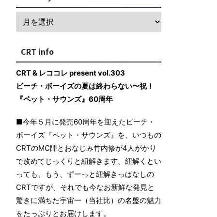
CRT info
CRT & レココレ present vol.303
ビーチ・ボーイズの夏は終わらない〜祝！
『ペット・サウンズ』60周年
■今年５月に発売60周年を迎えたビーチ・
ボーイズ『ペット・サウンズ』を、いつもの
CRTのMC陣とおなじみ竹内修が4人がかり
で改めてじっくりと紐解きます。紐解くとい
っても、もう、ずーっと紐解きっぱなしの
CRTですが、それでも今なお新鮮な発見と
驚きに満ちた宇宙一（当社比）の名盤の魅力
をたっぷりとお届けします。