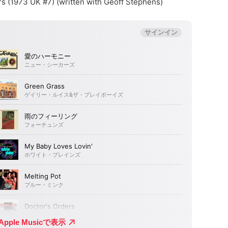
ers (1973 UK #7) (written with Geoff Stephens)