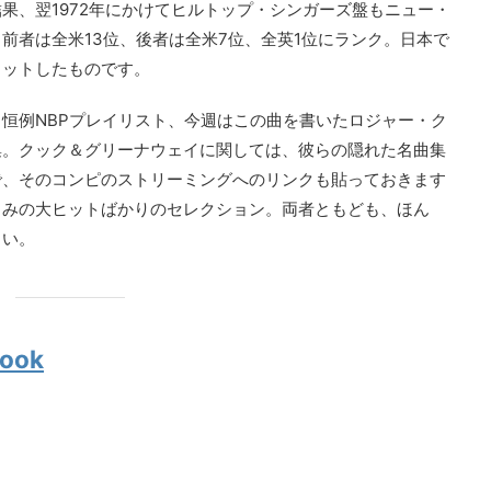
果、翌1972年にかけてヒルトップ・シンガーズ盤もニュー・
前者は全米13位、後者は全米7位、全英1位にランク。日本で
ヒットしたものです。
恒例NBPプレイリスト、今週はこの曲を書いたロジャー・ク
集。クック＆グリーナウェイに関しては、彼らの隠れた名曲集
で、そのコンピのストリーミングへのリンクも貼っておきます
じみの大ヒットばかりのセレクション。両者ともども、ほん
さい。
book