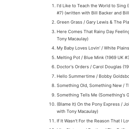
I'd Like to Teach the World to Sin
#7) (written with Bill Backer and Bil
Green Grass / Gary Lewis & The Pl
Here Comes That Rainy Day Feeling 
Tony Macaulay)
My Baby Loves Lovin' / White Plain
Melting Pot / Blue Mink (1969 UK #
Doctor's Orders / Carol Douglas (1
Hello Summertime / Bobby Goldsboro
Something Old, Something New / Th
Something Tells Me (Something's Go
(Blame It) On the Pony Express / 
with Tony Macaulay)
If It Wasn't For the Reason That I 