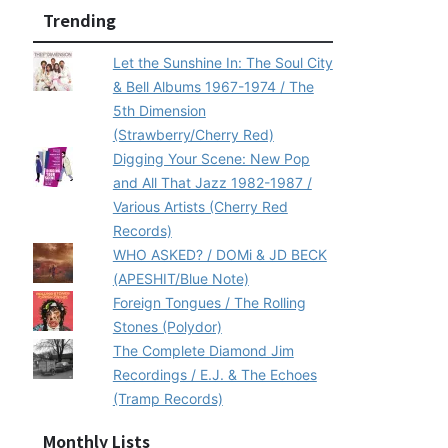
Trending
Let the Sunshine In: The Soul City
& Bell Albums 1967-1974 / The
5th Dimension
(Strawberry/Cherry Red)
Digging Your Scene: New Pop
and All That Jazz 1982-1987 /
Various Artists (Cherry Red
Records)
WHO ASKED? / DOMi & JD BECK
(APESHIT/Blue Note)
Foreign Tongues / The Rolling
Stones (Polydor)
The Complete Diamond Jim
Recordings / E.J. & The Echoes
(Tramp Records)
Monthly Lists