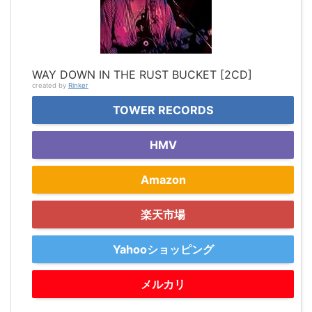
WAY DOWN IN THE RUST BUCKET [2CD]
created by
Rinker
TOWER RECORDS
HMV
Amazon
楽天市場
Yahooショッピング
メルカリ