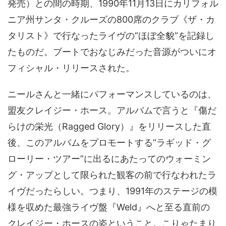
発売）との間の時期、1990年11月13日にカリフォル
ニア州サンタ・クルーズの800席のクラブ《ザ・カ
タリスト》で行なったライヴの“ほぼ全貌”を記録し
たものだ。ブートでおなじみだった音源がついにオ
フィシャル・リリースされた。
ニールさんと一緒にパフォーマンスしているのは、
盟友クレイジー・ホース。アルバムで言うと『傷だ
らけの栄光（Ragged Glory）』をリリースした直
後、このアルバムをプロモートする“ラギッド・グ
ローリー・ツアー”に出るにあたってのウォーミン
グ・アップとして限られた観客の前で行なわれたラ
イヴだったらしい。つまり、1991年のステージの模
様を収めた最強ライヴ盤『Weld』へと至る直前の
クレイジー・ホースの姿ということ。こりゃたまり