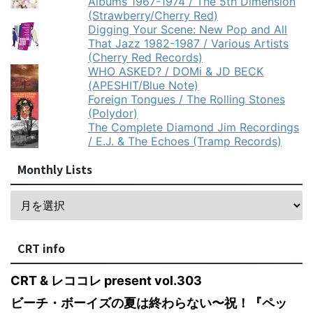
Albums 1967-1974 / The 5th Dimension
(Strawberry/Cherry Red)
Digging Your Scene: New Pop and All
That Jazz 1982-1987 / Various Artists
(Cherry Red Records)
WHO ASKED? / DOMi & JD BECK
(APESHIT/Blue Note)
Foreign Tongues / The Rolling Stones
(Polydor)
The Complete Diamond Jim Recordings
/ E.J. & The Echoes (Tramp Records)
Monthly Lists
CRT info
CRT & レココレ present vol.303
ビーチ・ボーイズの夏は終わらない〜祝！『ペッ