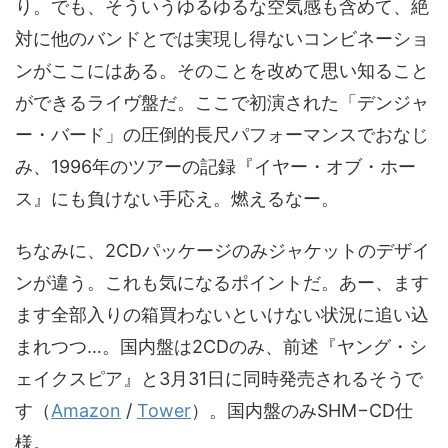
り。でも、そういうゆるゆるな空気感も含めて、絶
対に他のバンドとでは実現し得ないコンビネーショ
ンがここにはある。そのことを改めて思い知ること
ができるライヴ盤だ。ここで初演された「デンジャ
ー・バード」の圧倒的長尺パフォーマンスでおなじ
み、1996年のツアーの記録『イヤー・オブ・ホー
ス』にも負けない手応え。燃えるなー。
ちなみに、2CDパッケージのみジャケットのデザイ
ンが違う。これも気になるポイントだ。あー、ます
ます全部入りの箱買わないといけない状況に追い込
まれつつ…。国内盤は2CDのみ、前述『ヤング・シ
ェイクスピア』と3月31日に同時発売されるそうで
す（
Amazon
/
Tower
）。国内盤のみSHM−CD仕
様。