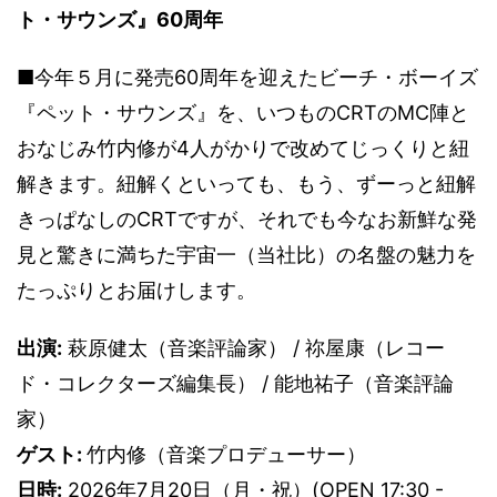
ト・サウンズ』60周年
■今年５月に発売60周年を迎えたビーチ・ボーイズ
『ペット・サウンズ』を、いつものCRTのMC陣と
おなじみ竹内修が4人がかりで改めてじっくりと紐
解きます。紐解くといっても、もう、ずーっと紐解
きっぱなしのCRTですが、それでも今なお新鮮な発
見と驚きに満ちた宇宙一（当社比）の名盤の魅力を
たっぷりとお届けします。
出演:
萩原健太（音楽評論家） / 祢屋康（レコー
ド・コレクターズ編集長） / 能地祐子（音楽評論
家）
ゲスト:
竹内修（音楽プロデューサー）
日時:
2026年7月20日（月・祝）(OPEN 17:30 -