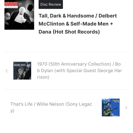
Disc Review
Tall, Dark & Handsome / Delbert
McClinton & Self-Made Men +
Dana (Hot Shot Records)
1970 (50th Anniversary Collection) / Bo
b Dylan (with Special Guest George Har
rison)
That’s Life / Willie Nelson (Sony Legac
y)