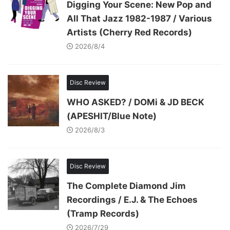
Digging Your Scene: New Pop and
All That Jazz 1982-1987 / Various
Artists (Cherry Red Records)
2026/8/4
Disc Review
WHO ASKED? / DOMi & JD BECK
(APESHIT/Blue Note)
2026/8/3
Disc Review
The Complete Diamond Jim
Recordings / E.J. & The Echoes
(Tramp Records)
2026/7/29