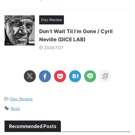
Disc Review
Don’t Wait Til I’m Gone / Cyril
Neville (DICE LAB)
2026/7/27
-
Disc Review
-
Rock
Recommended Posts