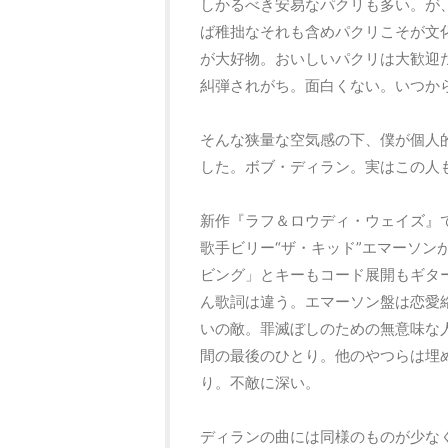
しかるべき安易なパクリも多い。が
ば稚拙なそれも含めパクリこそが文
が大好物。おいしいパクリは大歓迎
糾弾されがち。面白くない。いつか
そんな狭量な空気感の下、僕が個人
した。ボブ・ディラン。実はこの人
新作『ラフ＆ロウディ・ウェイズ』
歌手ビリー“ザ・キッド”エマーソン
ビング」とキーもコード展開もギタ
ん歌詞は違う。エマーソン盤は恋愛
いの敵。罪滅ぼしのための無意味な
間の最後のひとり。他のやつらは埋
り。不敵に深い。
ディランの曲には同様のものが少な