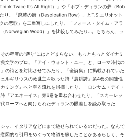
k Twice It’s All Right）」や「ボブ・ディランの夢（Bob
たり、「廃墟の街（Desoloation Row）」とT.S.エリオット
ックの恋歌」を二重写しにしたり、「フォース・タイム・アラ
orwegian Wood）」を比較してみたり…。もちろん、ラ
その程度の“遡り”にはとどまらない、もっともっとダイナミ
古典文学のプロ。「アイ・ウォント・ユー」と、ローマ時代の
ス」の詩とを対比させてみたり、『全詩集』に掲載されていた
ェルギリウスの救世主を歌った詩『農耕詩』第4巻の関連性
・カミング』へと至る流れを指摘したり、「ロンサム・デイ・
詩『アエネーイス』第6巻を重ね合わせたり、「スカーレッ
古代ローマへと向けられたディランの眼差しを読み取った
リシャ、イタリアなどにまで馳せられているのだった。なんで
の意図的な引用をめぐって物議を醸したことがあるらしく、そ