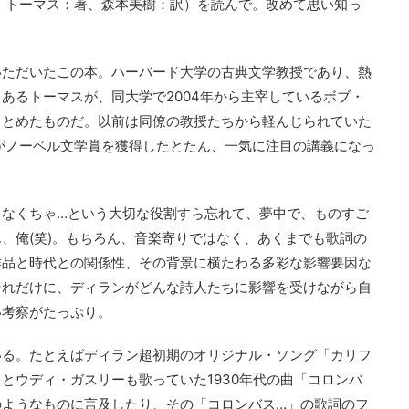
ャード・F・トーマス：著、森本美樹：訳）を読んで。改めて思い知っ
いただいたこの本。ハーバード大学の古典文学教授であり、熱
あるトーマスが、同大学で2004年から主宰しているボブ・
まとめたものだ。以前は同僚の教授たちから軽んじられていた
ンがノーベル文学賞を獲得したとたん、一気に注目の講義になっ
しなくちゃ…という大切な役割すら忘れて、夢中で、ものすご
、俺(笑)。もちろん、音楽寄りではなく、あくまでも歌詞の
作品と時代との関係性、その背景に横たわる多彩な影響要因な
それだけに、ディランがどんな詩人たちに影響を受けながら自
い考察がたっぷり。
いる。たとえばディラン超初期のオリジナル・ソング「カリフ
とウディ・ガスリーも歌っていた1930年代の曲「コロンバ
のようなものに言及したり、その「コロンバス…」の歌詞のフ