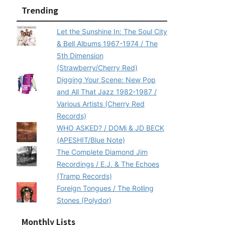
Trending
Let the Sunshine In: The Soul City
& Bell Albums 1967-1974 / The
5th Dimension
(Strawberry/Cherry Red)
Digging Your Scene: New Pop
and All That Jazz 1982-1987 /
Various Artists (Cherry Red
Records)
WHO ASKED? / DOMi & JD BECK
(APESHIT/Blue Note)
The Complete Diamond Jim
Recordings / E.J. & The Echoes
(Tramp Records)
Foreign Tongues / The Rolling
Stones (Polydor)
Monthly Lists