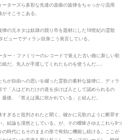
ォーターズら多彩な先達の楽曲の旋律をちゃっかり流用
曲がそこそこある。
旋律の元ネタは奴隷の競り市を題材にした19世紀の霊歌
ンタビューでディラン自身こう発言している。
カーター・ファミリーのレコードで覚えた古い曲に新しい歌
伝統だ。先人が手渡してくれたものを使うんだ…」
たちが自由への思いを綴った霊歌の素朴な旋律に、ディラ
形で「人はどれだけの道を歩けば人として認められるの
、最後、「答えは風に吹かれている」と結んだ。
昧すぎると批判されたと聞く。確かに元歌のように断罪す
い。結論も漠然としている。が、その曖昧さゆえこれら9つ
今の時代にもそのままの形で有効に機能し続ける。ここが
にかけていた音楽を掘り起こし、アップグレードし、時代