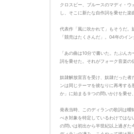
クロスビー、ブルースのマディ・ウ
し、そこに新たな自作詞を乗せた楽
代表作「風に吹かれて」もそうだ。
「競売はたくさんだ」。04年のイ
「あの曲は10分で書いた。たぶん
詞を乗せた。それがフォーク音楽の
奴隷解放宣言を受け、奴隷だった者
ンは同じテーマを彼なりに再考する
か」に始まる９つの問いかけを乗せ
発表当時、このディランの歌詞は曖
べき対象を特定しているわけではな
の問いは初出から半世紀以上過ぎた
ディランの凄み。こうやって彼は死