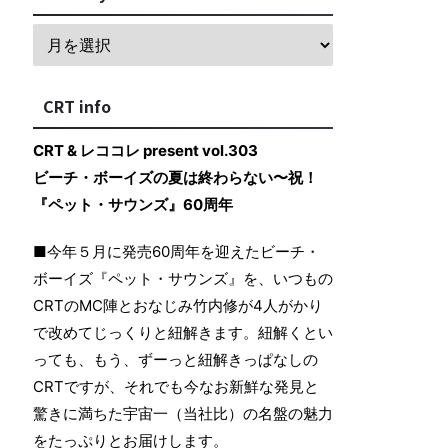
CRT info
CRT & レココレ present vol.303
ビーチ・ボーイズの夏は終わらない〜祝！
『ペット・サウンズ』60周年
■今年５月に発売60周年を迎えたビーチ・
ボーイズ『ペット・サウンズ』を、いつもの
CRTのMC陣とおなじみ竹内修が4人がかり
で改めてじっくりと紐解きます。紐解くとい
っても、もう、ずーっと紐解きっぱなしの
CRTですが、それでも今なお新鮮な発見と
驚きに満ちた宇宙一（当社比）の名盤の魅力
をたっぷりとお届けします。