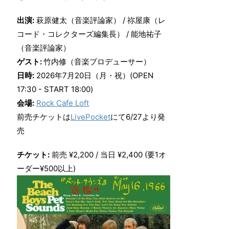
出演:
萩原健太（音楽評論家） / 祢屋康（レ
コード・コレクターズ編集長） / 能地祐子
（音楽評論家）
ゲスト:
竹内修（音楽プロデューサー）
日時:
2026年7月20日（月・祝）(OPEN
17:30 - START 18:00)
会場:
Rock Cafe Loft
前売チケットは
LivePocket
にて6/27より発
売
チケット:
前売 ¥2,200 / 当日 ¥2,400 (要1オ
ーダー¥500以上)