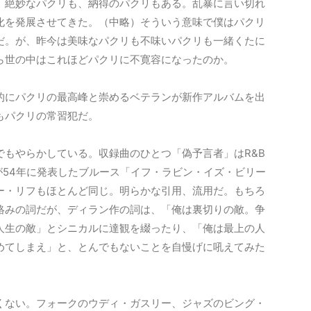
、絶妙なパクリも、納得のパクリもある。乱暴に言い切れ
化を発展させてきた。（中略）そういう意味で僕はパクリ
だ。が、昨今は美味なパクリも不味いパクリも一緒くたに
ら世の中はこれほどパクリに不寛容になったのか。
的にパクリの最高峰と崇めるベテランが新作アルバムを出
もパクリの常習犯だ。
でもやらかしている。収録曲のひとつ「偽予言者」はR&B
が54年に発表したブルース「イフ・ラビン・イズ・ビリー
ー・リフもほとんど同じ。明らかな引用、流用だ。もちろ
絡みの詞だが、ディラン作の詞は、「俺は裏切りの敵。争
人生の敵」とシニカルに達観を綴ったり、「俺は最上の人
めてしまえ」と、とんでもないことを自慢げに吼えてみた
くない。フォークのウディ・ガスリー、ジャズのビング・