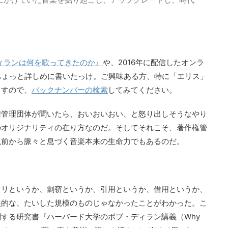
ィランは何を歌ってきたのか』
や、2016年に配信したオンラ
ちょっと詳しめに書いたっけ。ご興味ある方、特に「エリス」
ますので、
バックナンバーの検索
してみてください。
権管理団体が聞いたら、おいおいおい、と怒り出しそうなやり
のオリジナリティの在り方なのだ。そしてそれこそ、著作権管
以前から脈々と息づく音楽本来の生命力でもあるのだ。
クリというか、剽窃というか、引用というか、借用というか、
眼的な、たいした規模のものじゃなかったことがわかった。こ
する研究書『ハーバード大学のボブ・ディラン講義（Why