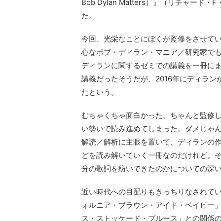
Bob Dylan Matters）』（リチ
た。
今回、光栄なことにぼくが監修をさせて
心なボブ・ディラン・マニア／研究家でも
ディランに関するゼミでの講義を一冊に
講義だったそうだが、2016年にディラ
たという。
むちゃくちゃ面白かった。ちゃんと監修
い勢いで読み進めてしまった。ダメじゃん
解読／解析に主眼を置いて、ディランの
どを読み解いていく一冊なのだけれど。
分の歌詞を紡いできたのかについての深
近い時代への目配りもきっちりなされて
ォルニア・ブラウン・アイド・ベイビー」
ス・ストッケード・ブルース」との関係