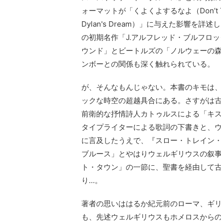
ォーマットが「くよくよするなよ（Don’t Thin
Dylan's Dream）」に与えた影響を詳述し
の初期名作「J.アルフレッド・ブルフロ
ウンド」とビートルズの「ノルウェーの森（N
ンボーとの関係も深く触れられている。
が、そんなもんじゃない。本書のキモは、
ックな時空の超越具合にある。さすがは
前衛的な抒情詩人カトゥルスによる「キ
タイプライターによる歌詞の下書きと、ウ
に言及したうえで、『スロー・トレイン
ブルース」とやはりウェルギリウスの叙事
ト・タウン」の一節に、聖書を経由して
り…。
著者の思いははるか紀元前のローマ、ギ
も、先述ウェルギリウスもホメロスから