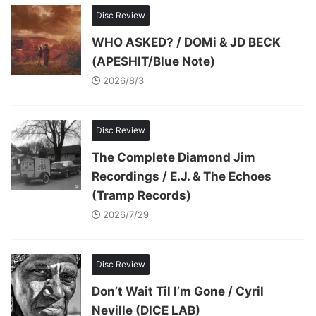
Disc Review
WHO ASKED? / DOMi & JD BECK
(APESHIT/Blue Note)
2026/8/3
Disc Review
The Complete Diamond Jim
Recordings / E.J. & The Echoes
(Tramp Records)
2026/7/29
Disc Review
Don’t Wait Til I’m Gone / Cyril
Neville (DICE LAB)