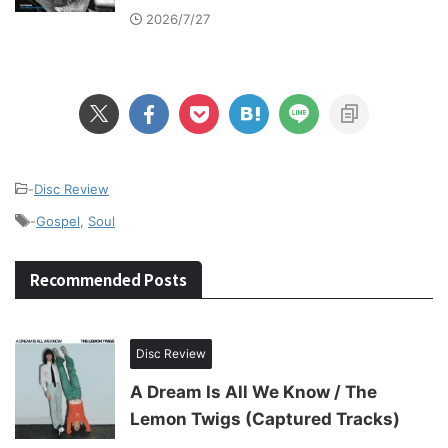
2026/7/27
-
Disc Review
-
Gospel
,
Soul
Recommended Posts
Disc Review
A Dream Is All We Know / The
Lemon Twigs (Captured Tracks)