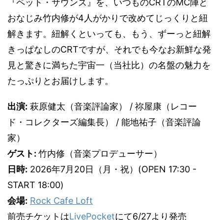
『ペット・サウンズ』を、いつものCRTのMC陣と
おなじみ竹内修が4人がかりで改めてじっくりと紐
解きます。紐解くといっても、もう、ずーっと紐解
きっぱなしのCRTですが、それでも今なお新鮮な発
見と驚きに満ちた宇宙一（当社比）の名盤の魅力を
たっぷりとお届けします。
出演:
萩原健太（音楽評論家） / 祢屋康（レコー
ド・コレクターズ編集長） / 能地祐子（音楽評論
家）
ゲスト:
竹内修（音楽プロデューサー）
日時:
2026年7月20日（月・祝）(OPEN 17:30 -
START 18:00)
会場:
Rock Cafe Loft
前売チケットは
LivePocket
にて6/27より発売