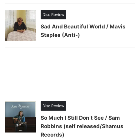
Disc Review
Sad And Beautiful World / Mavis
Staples (Anti-)
Disc Review
So Much I Still Don’t See / Sam
Robbins (self released/Shamus
Records)