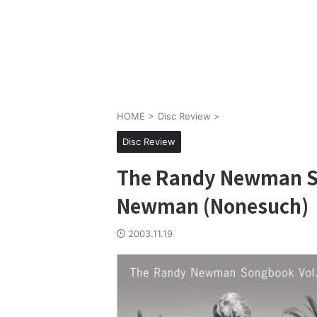
HOME
>
Disc Review
>
Disc Review
The Randy Newman So
Newman (Nonesuch)
2003.11.19