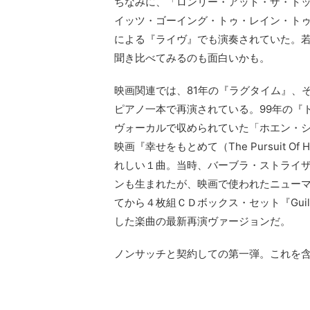
ちなみに、「ロンリー・アット・ザ・ト
イッツ・ゴーイング・トゥ・レイン・トゥ
による『ライヴ』でも演奏されていた。
聞き比べてみるのも面白いかも。
映画関連では、81年の『ラグタイム』、
ピアノ一本で再演されている。99年の『
ヴォーカルで収められていた「ホエン・シ
映画『幸せをもとめて（The Pursuit 
れしい１曲。当時、バーブラ・ストライ
ンも生まれたが、映画で使われたニューマ
てから４枚組ＣＤボックス・セット『Guilty: 
した楽曲の最新再演ヴァージョンだ。
ノンサッチと契約しての第一弾。これを