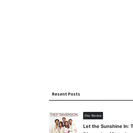
Resent Posts
Disc Review
Let the Sunshine In: 