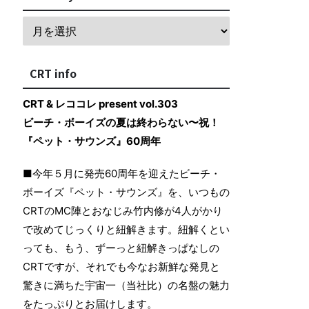
CRT info
CRT & レココレ present vol.303
ビーチ・ボーイズの夏は終わらない〜祝！
『ペット・サウンズ』60周年
■今年５月に発売60周年を迎えたビーチ・
ボーイズ『ペット・サウンズ』を、いつもの
CRTのMC陣とおなじみ竹内修が4人がかり
で改めてじっくりと紐解きます。紐解くとい
っても、もう、ずーっと紐解きっぱなしの
CRTですが、それでも今なお新鮮な発見と
驚きに満ちた宇宙一（当社比）の名盤の魅力
をたっぷりとお届けします。