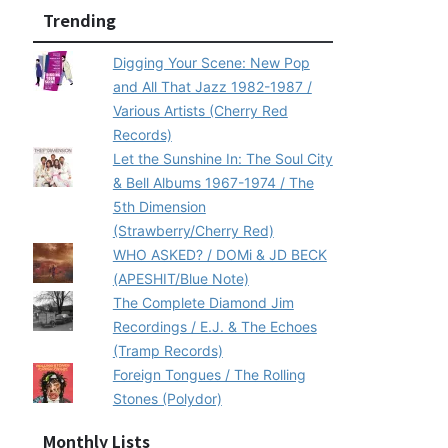
Trending
Digging Your Scene: New Pop
and All That Jazz 1982-1987 /
Various Artists (Cherry Red
Records)
Let the Sunshine In: The Soul City
& Bell Albums 1967-1974 / The
5th Dimension
(Strawberry/Cherry Red)
WHO ASKED? / DOMi & JD BECK
(APESHIT/Blue Note)
The Complete Diamond Jim
Recordings / E.J. & The Echoes
(Tramp Records)
Foreign Tongues / The Rolling
Stones (Polydor)
Monthly Lists