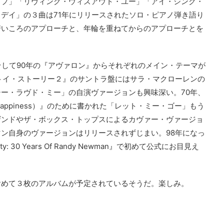
ップ」「リヴィング・ウィズアウト・ユー」「アイ・シンク・
デイ」の３曲は71年にリリースされたソロ・ピアノ弾き語り
若いころのアプローチと、年輪を重ねてからのアプローチとを
そして90年の『アヴァロン』からそれぞれのメイン・テーマが
トイ・ストーリー２』のサントラ盤にはサラ・マクローレンの
ー・ラヴド・ミー」の自演ヴァージョンも興味深い。70年、
Of Happiness）』のために書かれた「レット・ミー・ゴー」もう
ザンドやザ・ボックス・トップスによるカヴァー・ヴァージョ
ン自身のヴァージョンはリリースされずじまい。98年になっ
30 Years Of Randy Newman』で初めて公式にお目見え
含めて３枚のアルバムが予定されているそうだ。楽しみ。