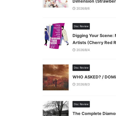
Dimension (Strawber
2026/8/6
Disc Review
Digging Your Scene: 
Artists (Cherry Red 
2026/8/4
Disc Review
WHO ASKED? / DOMi 
2026/8/3
Disc Review
The Complete Diamon