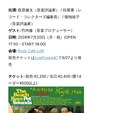
出演:
萩原健太（音楽評論家） / 祢屋康（レ
コード・コレクターズ編集長） / 能地祐子
（音楽評論家）
ゲスト:
竹内修（音楽プロデューサー）
日時:
2026年7月20日（月・祝）(OPEN
17:30 - START 18:00)
会場:
Rock Cafe Loft
前売チケットは
LivePocket
にて6/27より発
売
チケット:
前売 ¥2,200 / 当日 ¥2,400 (要1オ
ーダー¥500以上)