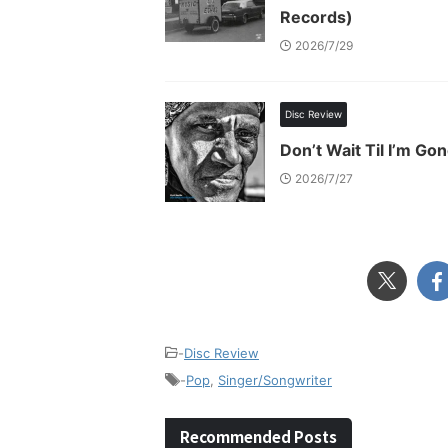
Records)
2026/7/29
Disc Review
Don’t Wait Til I’m Gon
2026/7/27
-
Disc Review
-
Pop
,
Singer/Songwriter
Recommended Posts