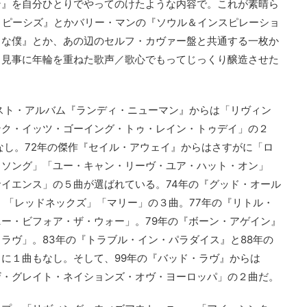
ン』を自分ひとりでやってのけたような内容で。これが素晴ら
・ピーシズ』とかバリー・マンの『ソウル＆インスピレーショ
目な僕』とか、あの辺のセルフ・カヴァー盤と共通する一枚か
、見事に年輪を重ねた歌声／歌心でもってじっくり醸造させた
ースト・アルバム『ランディ・ニューマン』からは「リヴィン
ンク・イッツ・ゴーイング・トゥ・レイン・トゥデイ」の２
もなし。72年の傑作『セイル・アウェイ』からはさすがに「ロ
・ソング」「ユー・キャン・リーヴ・ユア・ハット・オン」
イエンス」の５曲が選ばれている。74年の『グッド・オール
7」「レッドネックズ」「マリー」の３曲。77年の『リトル・
ー・ビフォア・ザ・ウォー」。79年の『ボーン・アゲイン』
ラヴ」。83年の『トラブル・イン・パラダイス』と88年の
に１曲もなし。そして、99年の『バッド・ラヴ』からは
ザ・グレイト・ネイションズ・オヴ・ヨーロッパ」の２曲だ。