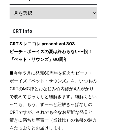
CRT info
CRT & レココレ present vol.303
ビーチ・ボーイズの夏は終わらない〜祝！
『ペット・サウンズ』60周年
■今年５月に発売60周年を迎えたビーチ・
ボーイズ『ペット・サウンズ』を、いつもの
CRTのMC陣とおなじみ竹内修が4人がかり
で改めてじっくりと紐解きます。紐解くとい
っても、もう、ずーっと紐解きっぱなしの
CRTですが、それでも今なお新鮮な発見と
驚きに満ちた宇宙一（当社比）の名盤の魅力
をたっぷりとお届けします。