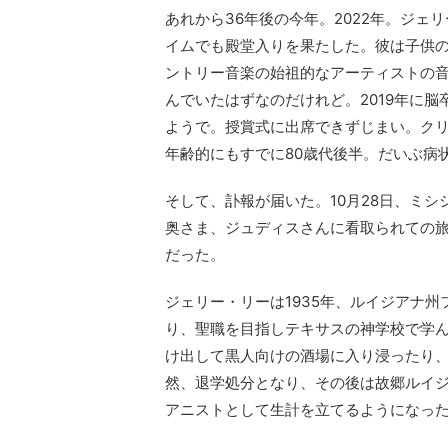
あれから36年後の今年。2022年。ジ
イムでも殿堂入りを果たした。彼は子供
ントリー音楽の始祖的なアーティストの
んでいたはずなのだけれど。2019年に
ようで。授賞式に出席できずじまい。ク
年齢的にもすでに80歳代後半。だいぶ病
そして、訃報が届いた。10月28日、ミ
奥さま、ジュディスさんに看取られての旅
だった。
ジェリー・リーは1935年、ルイジアナ
り、聖職を目指しテキサスの神学校で学ん
け出して黒人向けの酒場に入り浸ったり
然、退学処分となり、その後は故郷ルイ
アニストとして生計を立てるようになっ