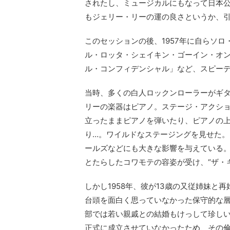
されたし、ミュージカルにもなって日本
もジェリー・リーの運の良さというか、
このセッションの後、1957年に自らソ
ル・ロッタ・シェイキン・ゴーイン・オ
ル・コンフィデンシャル」など、スピー
当時、多くの白人ロックンローラーがギ
リーの楽器はピアノ。ステージ・アクシ
立ったままピアノを弾いたり、ピアノの
り…。ワイルドなステージングを見せた
ールズなどにも大きな影響を与えている
とたらしたコワモテの容姿が受け、“ザ・
しかし1958年、彼が13歳の又従姉妹
台頭を面白く思っていなかった保守的な
部では若い親戚との結婚もけっして珍し
正式に成立させていなかったため、その