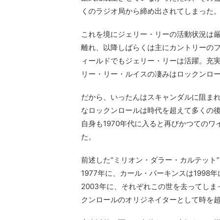
くのラジオ局から締め出されてしまった
これを境にジェリー・リーの活動状況は厳
離れ、以降しばらくは主にカントリーの
ィールドでもジェリー・リーは活躍。充
リー・リー・ルイスの凄みはロックンロ
だから、いったんはスキャンダルに阻ま
なロックンロールは時代を超えて多くの
自身も1970年代に入ると再びかつての
た。
前述した“ミリオン・ダラー・カルテット
1977年に、カール・パーキンスは199
2003年に、それぞれこの世を去ってし
クンロールのオリジネイターとして時を