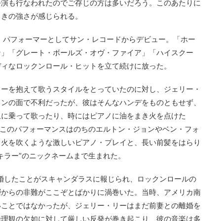
公演も行なわれたのでご存じの方は多いだろう。このあたりに
引きの強さが感じられる。
ロ・パフォーマーとしてサン・レコードからデビュー。「ホー
ン」「グレート・ボールズ・オヴ・ファイア」「ハイスクー
ディなロックンロール・ヒットを立て続けに放った。
ターを抱えて歌うスタイルをとっていたのに対し、ジェリー・
ョンの面で不利だったが、彼はそんなハンデをものともせず、
上に乗って歌ったり、時にはピアノに油をまき火を点けた
。このパフォーマンスはのちのエルトン・ジョンやベン・フォ
。火を吹くような激しいピアノ・プレイと、長い前髪をはらり
キラー”のニックネームまで生まれた。
と再婚したことがスキャンダラスに報じられ、ロックンロールの
層からの非難がここぞとばかりに渦巻いた。当時、アメリカ南
いことではなかったが、ジェリー・リーはまだ前妻との離婚を
倫理観の欠如に対して厳しい反発が巻き起こり、彼の音楽は多