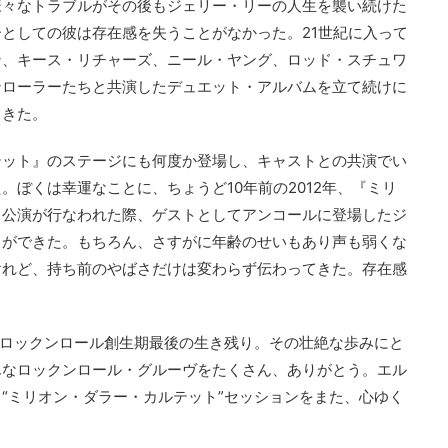
様々なトラブルがその後もジェリー・リーの人生を襲い続けた
としての彼は存在感を失うことがなかった。21世紀に入って
ン、キース・リチャーズ、ニール・ヤング、ロッド・スチュワ
ンローラーたちと共演したデュエット・アルバムを立て続けに
てきた。
テット』のステージにも何度か登場し、キャストとの共演でい
。ぼくは幸運なことに、ちょうど10年前の2012年、『ミリ
ス公演が行なわれた際、ゲストとしてアンコールに登場したジ
とができた。もちろん、さすがに年齢のせいもあり声も弱くな
けれど、持ち前のやばさだけは変わらず伝わってきた。存在感
。ロックンロール創生期最後の生き残り。その壮絶な歩みにと
んなロックンロール・グルーヴをたくさん、ありがとう。エル
“ミリオン・ダラー・カルテット”セッションをまた、心ゆく