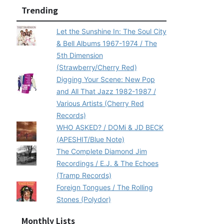
Trending
Let the Sunshine In: The Soul City
& Bell Albums 1967-1974 / The
5th Dimension
(Strawberry/Cherry Red)
Digging Your Scene: New Pop
and All That Jazz 1982-1987 /
Various Artists (Cherry Red
Records)
WHO ASKED? / DOMi & JD BECK
(APESHIT/Blue Note)
The Complete Diamond Jim
Recordings / E.J. & The Echoes
(Tramp Records)
Foreign Tongues / The Rolling
Stones (Polydor)
Monthly Lists