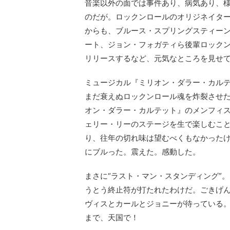
音楽以外の面では事件あり、病気あり、
のだが。ロックンロールのオリジネイター
からも、ブルース・スプリングスティー
ート、ジョン・フォガティら後輩ロック
リリースするなど、元気なところを見せ
ミュージカル『ミリオン・ダラー・カル
まだ衰えぬロックンロール魂を炸裂させた
オン・ダラー・カルテット』のメンフィ
ェリー・リーのステージを生で楽しむこ
り、往年の切れ味は望むべくもなかった
にブルった。震えた。感動した。
まさに“ラスト・マン・スタンディング”
うとう終止符が打たれたわけだ。ごきげ
ヴィスとカールとジョニーが待っている。
まで、天国で！