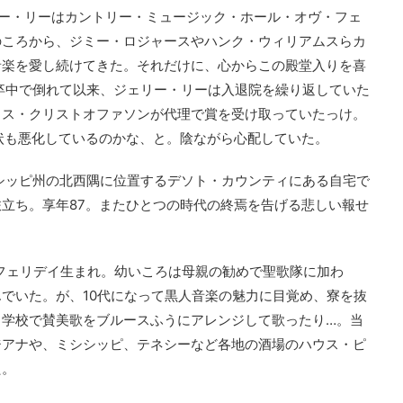
ェリー・リーはカントリー・ミュージック・ホール・オヴ・フェ
のころから、ジミー・ロジャースやハンク・ウィリアムスらカ
音楽を愛し続けてきた。それだけに、心からこの殿堂入りを喜
脳卒中で倒れて以来、ジェリー・リーは入退院を繰り返していた
リス・クリストオファソンが代理で賞を受け取っていたっけ。
状も悪化しているのかな、と。陰ながら心配していた。
シシッピ州の北西隅に位置するデソト・カウンティにある自宅で
立ち。享年87。またひとつの時代の終焉を告げる悲しい報せ
州フェリデイ生まれ。幼いころは母親の勧めで聖歌隊に加わ
でいた。が、10代になって黒人音楽の魅力に目覚め、寮を抜
、学校で賛美歌をブルースふうにアレンジして歌ったり…。当
ジアナや、ミシシッピ、テネシーなど各地の酒場のハウス・ピ
た。