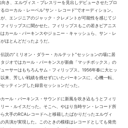
と出向き、エルヴィス・プレスリーを見出しデビューさせたプロ
るローカル・レーベル“サン・レコード”でオーディション。
たが、エンジニアのジャック・クレメントが可能性を感じてジ
、フィリップスに聞かせた。フィリップスもこの若きピアニス
初はカール・パーキンスやジョニー・キャッシュら、サン・レ
事がほとんどだったようだ。
日、伝説の“ミリオン・ダラー・カルテット”セッションの場に居
スタジオではカール・パーキンスが新曲「マッチボックス」の
ューサーはもちろんサム・フィリップス。1956年春に大ヒッ
」以来、芳しい戦績を残せずにいたパーキンスに、心機一転、
がセッティングした録音セッションだった。
のカール・パーキンス・サウンドに新風を吹き込もうとフィリ
・リー・ルイスだった。そこへ、やはり当時サン・レコード所
ら大手のRCAレコードへと移籍したばかりだったエルヴィ
説の共演が実現した。このときの模様はレコードとしても発売