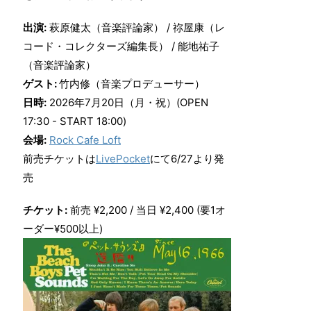
出演:
萩原健太（音楽評論家） / 祢屋康（レ
コード・コレクターズ編集長） / 能地祐子
（音楽評論家）
ゲスト:
竹内修（音楽プロデューサー）
日時:
2026年7月20日（月・祝）(OPEN
17:30 - START 18:00)
会場:
Rock Cafe Loft
前売チケットは
LivePocket
にて6/27より発
売
チケット:
前売 ¥2,200 / 当日 ¥2,400 (要1オ
ーダー¥500以上)