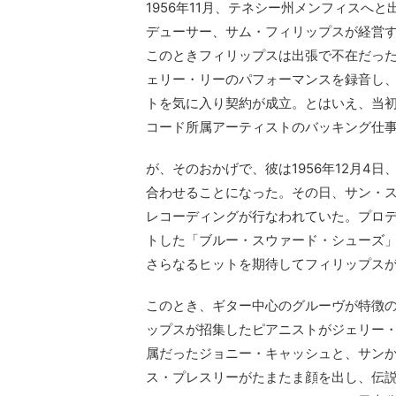
1956年11月、テネシー州メンフィスへ
デューサー、サム・フィリップスが経営す
このときフィリップスは出張で不在だっ
ェリー・リーのパフォーマンスを録音し
トを気に入り契約が成立。とはいえ、当
コード所属アーティストのバッキング仕
が、そのおかげで、彼は1956年12月4
合わせることになった。その日、サン・
レコーディングが行なわれていた。プロデ
トした「ブルー・スウァード・シューズ
さらなるヒットを期待してフィリップス
このとき、ギター中心のグルーヴが特徴
ップスが招集したピアニストがジェリー
属だったジョニー・キャッシュと、サンか
ス・プレスリーがたまたま顔を出し、伝